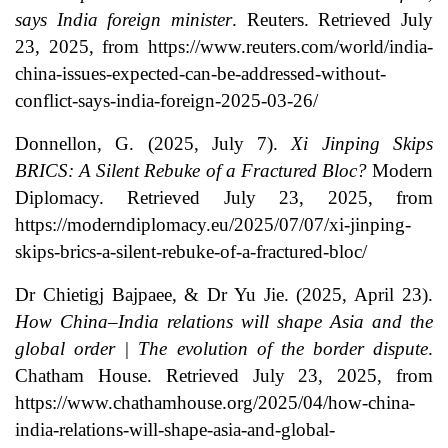
says India foreign minister
. Reuters. Retrieved July
23, 2025, from https://www.reuters.com/world/india-
china-issues-expected-can-be-addressed-without-
conflict-says-india-foreign-2025-03-26/
Donnellon, G. (2025, July 7).
Xi Jinping Skips
BRICS: A Silent Rebuke of a Fractured Bloc?
Modern
Diplomacy. Retrieved July 23, 2025, from
https://moderndiplomacy.eu/2025/07/07/xi-jinping-
skips-brics-a-silent-rebuke-of-a-fractured-bloc/
Dr Chietigj Bajpaee, & Dr Yu Jie. (2025, April 23).
How China–India relations will shape Asia and the
global order | The evolution of the border dispute
.
Chatham House. Retrieved July 23, 2025, from
https://www.chathamhouse.org/2025/04/how-china-
india-relations-will-shape-asia-and-global-