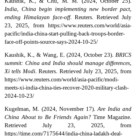
Kaushik, K., & Chu, M. M. (2024, October 25).
India, China begin implementing new border pact,
ending Himalayan face-off
. Reuters. Retrieved July
23, 2025, from https://www.reuters.com/world/asia-
pacific/india-china-start-pulling-back-troops-border-
face-off-points-source-says-2024-10-25/
Kaushik, K., & Wang, E. (2024, October 23).
BRICS
summit: China and India should manage differences,
Xi tells Modi
. Reuters. Retrieved July 23, 2025, from
https://www.reuters.com/world/asia-pacific/modi-
meets-xi-india-china-ties-recover-2020-military-clash-
2024-10-23/
Kugelman, M. (2024, November 17).
Are India and
China About to Be Friends Again?
Time Magazine.
Retrieved July 23, 2025, from
https://time.com/7175644/india-china-ladakh-deal-