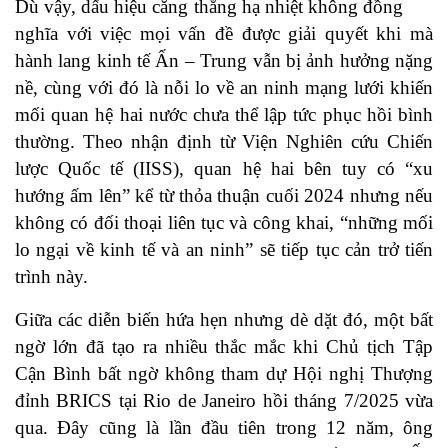
Dù vậy, dấu hiệu căng thẳng hạ nhiệt không đồng
nghĩa với việc mọi vấn đề được giải quyết khi mà
hành lang kinh tế Ấn – Trung vẫn bị ảnh hưởng nặng
nề, cùng với đó là nỗi lo về an ninh mạng lưới khiến
mối quan hệ hai nước chưa thể lập tức phục hồi bình
thường. Theo nhận định từ Viện Nghiên cứu Chiến
lược Quốc tế (IISS), quan hệ hai bên tuy có “xu
hướng ấm lên” kể từ thỏa thuận cuối 2024 nhưng nếu
không có đối thoại liên tục và công khai, “những mối
lo ngại về kinh tế và an ninh” sẽ tiếp tục cản trở tiến
trình này.
Giữa các diễn biến hứa hẹn nhưng dè dặt đó, một bất
ngờ lớn đã tạo ra nhiều thắc mắc khi Chủ tịch Tập
Cận Bình bất ngờ không tham dự Hội nghị Thượng
đỉnh BRICS tại Rio de Janeiro hồi tháng 7/2025 vừa
qua. Đây cũng là lần đầu tiên trong 12 năm, ông