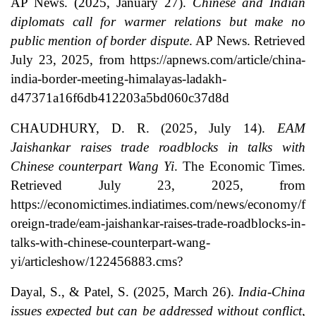
AP News. (2025, January 27).
Chinese and Indian
diplomats call for warmer relations but make no
public mention of border dispute
. AP News. Retrieved
July 23, 2025, from https://apnews.com/article/china-
india-border-meeting-himalayas-ladakh-
d47371a16f6db412203a5bd060c37d8d
CHAUDHURY, D. R. (2025, July 14).
EAM
Jaishankar raises trade roadblocks in talks with
Chinese counterpart Wang Yi
. The Economic Times.
Retrieved July 23, 2025, from
https://economictimes.indiatimes.com/news/economy/f
oreign-trade/eam-jaishankar-raises-trade-roadblocks-in-
talks-with-chinese-counterpart-wang-
yi/articleshow/122456883.cms?
Dayal, S., & Patel, S. (2025, March 26).
India-China
issues expected but can be addressed without conflict,