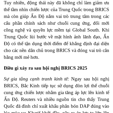
Tuy nhiên, động thái này đã không chỉ làm giảm ưu
thế tầm nhìn chiến lược của Trung Quốc trong BRICS
mà còn giúp Ấn Độ nắm vai trò trung tâm trong các
cấu phần chính sách như chuỗi cung ứng, đổi mới
công nghệ và quyền lực mềm tại Global South. Khi
Trung Quốc lùi bước về mặt hình ảnh lãnh đạo, Ấn
Độ có thể tận dụng thời điểm để khẳng định đại diện
cho các nền dân chủ trong BRICS và đóng vai trò cân
bằng mới mẻ hơn.
Điều gì xảy ra sau hội nghị BRICS 2025
Sự gia tăng cạnh tranh kinh tế:
Ngay sau hội nghị
BRICS, Bắc Kinh tiếp tục sử dụng đòn lợi thế chuỗi
cung ứng chiến lược nhằm gia tăng áp lực lên kinh tế
Ấn Độ. Reuters và nhiều nguồn tin cho thấy Trung
Quốc đã đình chỉ xuất khẩu phân bón DAP đúng vào
lúc mùa vụ Kharif khởi đầu, gây ra áp lực to lớn lên