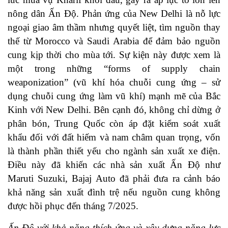
nông dân Ấn Độ. Phản ứng của New Delhi là nỗ lực
ngoại giao âm thầm nhưng quyết liệt, tìm nguồn thay
thế từ Morocco và Saudi Arabia để đảm bảo nguồn
cung kịp thời cho mùa tới. Sự kiện này được xem là
một trong những “forms of supply chain
weaponization” (vũ khí hóa chuỗi cung ứng – sử
dụng chuỗi cung ứng làm vũ khí) mạnh mẽ của Bắc
Kinh với New Delhi. Bên cạnh đó, không chỉ dừng ở
phân bón, Trung Quốc còn áp đặt kiểm soát xuất
khẩu đối với đất hiếm và nam châm quan trọng, vốn
là thành phần thiết yếu cho ngành sản xuất xe điện.
Điều này đã khiến các nhà sản xuất Ấn Độ như
Maruti Suzuki, Bajaj Auto đã phải đưa ra cảnh báo
khả năng sản xuất đình trệ nếu nguồn cung không
được hồi phục đến tháng 7/2025.
Ấn Độ với khả năng thích ứng và xây dựng năng lực