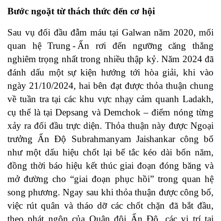
Bước ngoặt từ thách thức đến cơ hội
Sau vụ đối đầu đẫm máu tại Galwan năm 2020, mối
quan hệ Trung - Ấn rơi đến ngưỡng căng thẳng
nghiêm trọng nhất trong nhiều thập kỷ. Năm 2024 đã
đánh dấu một sự kiện hướng tới hòa giải, khi vào
ngày 21/10/2024, hai bên đạt được thỏa thuận chung
về tuần tra tại các khu vực nhạy cảm quanh Ladakh,
cụ thể là tại Depsang và Demchok – điểm nóng từng
xảy ra đối đầu trực diện. Thỏa thuận này được Ngoại
trưởng Ấn Độ Subrahmanyam Jaishankar công bố
như một dấu hiệu chốt lại bế tắc kéo dài bốn năm,
đồng thời báo hiệu kết thúc giai đoạn đóng băng và
mở đường cho “giai đoạn phục hồi” trong quan hệ
song phương. Ngay sau khi thỏa thuận được công bố,
việc rút quân và tháo dỡ các chốt chặn đã bắt đầu,
theo phát ngôn của Quân đội Ấn Độ, các vị trí tại