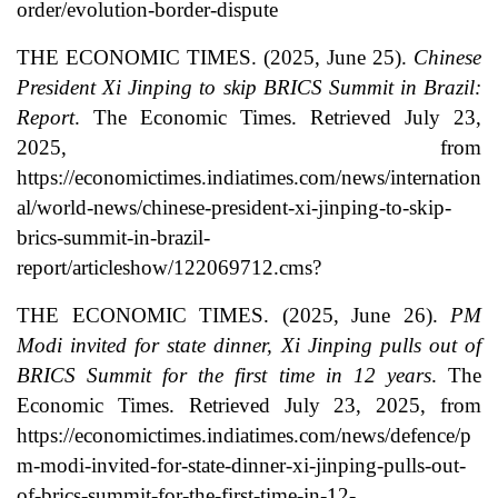
order/evolution-border-dispute
THE ECONOMIC TIMES. (2025, June 25).
Chinese
President Xi Jinping to skip BRICS Summit in Brazil:
Report
. The Economic Times. Retrieved July 23,
2025, from
https://economictimes.indiatimes.com/news/internation
al/world-news/chinese-president-xi-jinping-to-skip-
brics-summit-in-brazil-
report/articleshow/122069712.cms?
THE ECONOMIC TIMES. (2025, June 26).
PM
Modi invited for state dinner, Xi Jinping pulls out of
BRICS Summit for the first time in 12 years
. The
Economic Times. Retrieved July 23, 2025, from
https://economictimes.indiatimes.com/news/defence/p
m-modi-invited-for-state-dinner-xi-jinping-pulls-out-
of-brics-summit-for-the-first-time-in-12-