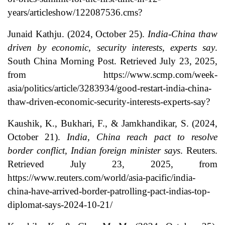
years/articleshow/122087536.cms?
Junaid Kathju. (2024, October 25).
India-China thaw
driven by economic, security interests, experts say
.
South China Morning Post. Retrieved July 23, 2025,
from https://www.scmp.com/week-
asia/politics/article/3283934/good-restart-india-china-
thaw-driven-economic-security-interests-experts-say?
Kaushik, K., Bukhari, F., & Jamkhandikar, S. (2024,
October 21).
India, China reach pact to resolve
border conflict, Indian foreign minister says
. Reuters.
Retrieved July 23, 2025, from
https://www.reuters.com/world/asia-pacific/india-
china-have-arrived-border-patrolling-pact-indias-top-
diplomat-says-2024-10-21/