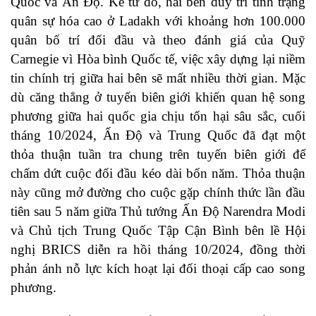
Quốc và Ấn Độ. Kể từ đó, hai bên duy trì tình trạng
quân sự hóa cao ở Ladakh với khoảng hơn 100.000
quân bố trí đối đầu và theo đánh giá của Quỹ
Carnegie vì Hòa bình Quốc tế, việc xây dựng lại niềm
tin chính trị giữa hai bên sẽ mất nhiều thời gian. Mặc
dù căng thẳng ở tuyến biên giới khiến quan hệ song
phương giữa hai quốc gia chịu tổn hại sâu sắc, cuối
tháng 10/2024, Ấn Độ và Trung Quốc đã đạt một
thỏa thuận tuần tra chung trên tuyến biên giới để
chấm dứt cuộc đối đầu kéo dài bốn năm. Thỏa thuận
này cũng mở đường cho cuộc gặp chính thức lần đầu
tiên sau 5 năm giữa Thủ tướng Ấn Độ Narendra Modi
và Chủ tịch Trung Quốc Tập Cận Bình bên lề Hội
nghị BRICS diễn ra hồi tháng 10/2024, đồng thời
phản ánh nỗ lực kích hoạt lại đối thoại cấp cao song
phương.