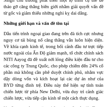
Singh chủ trương phát triển một lộ trình cụ thể để
tháo gỡ căng thẳng biên giới nhằm giải quyết vấn đề
từ gốc và giảm thiểu những nghi kỵ dai dẳng.
Những giới hạn và vấn đề tồn tại
Dẫu tiến trình ngoại giao đang trên đà tích cực nhưng
nguy cơ tái bùng nổ căng thẳng vẫn luôn hiện diện.
Về khía cạnh kinh tế, trong bối cảnh đầu tư trực tiếp
nước ngoài của Ấn Độ giảm mạnh, tổ chức chính sách
NITI Aayog đã đề xuất nới lỏng điều kiện đầu tư cho
các công ty Trung Quốc, cho phép chiếm đến 24% cổ
phần mà không cần phê duyệt chính phủ, nhằm vực
dậy dòng vốn và kích hoạt lại các dự án như của
BYD từng đình trệ. Điều này thể hiện sự tính toán
chiến lược từ phía New Delhi, vừa duy trì cảnh giác
chiến lược, vừa tiếp cận kinh tế một cách thực dụng.