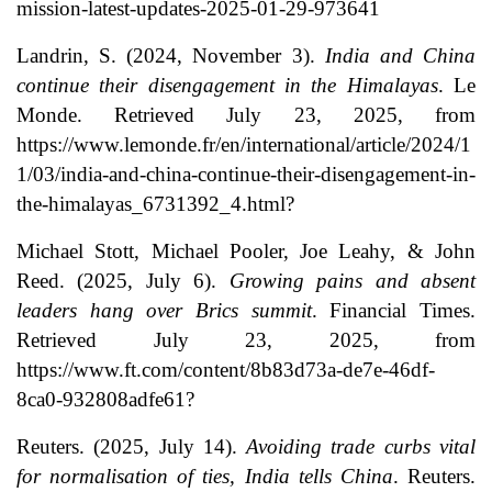
mission-latest-updates-2025-01-29-973641
Landrin, S. (2024, November 3).
India and China
continue their disengagement in the Himalayas
. Le
Monde. Retrieved July 23, 2025, from
https://www.lemonde.fr/en/international/article/2024/1
1/03/india-and-china-continue-their-disengagement-in-
the-himalayas_6731392_4.html?
Michael Stott, Michael Pooler, Joe Leahy, & John
Reed. (2025, July 6).
Growing pains and absent
leaders hang over Brics summit
. Financial Times.
Retrieved July 23, 2025, from
https://www.ft.com/content/8b83d73a-de7e-46df-
8ca0-932808adfe61?
Reuters. (2025, July 14).
Avoiding trade curbs vital
for normalisation of ties, India tells China
. Reuters.