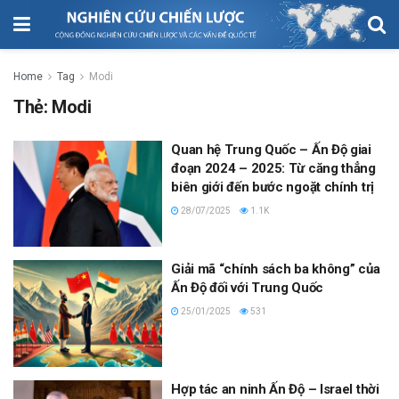
Home
Tag
Modi
Thẻ:
Modi
Quan hệ Trung Quốc – Ấn Độ giai
đoạn 2024 – 2025: Từ căng thẳng
biên giới đến bước ngoặt chính trị
28/07/2025
1.1K
Giải mã “chính sách ba không” của
Ấn Độ đối với Trung Quốc
25/01/2025
531
Hợp tác an ninh Ấn Độ – Israel thời