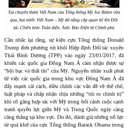
Tại chuyến thăm Việt Nam của Tổng thống Mỹ Joe Biden vừa
qua, hai nước Việt Nam – Mỹ đã nâng cấp quan hệ lên Đối
tác Chiến lược Toàn diện. Ảnh: Báo Điện tử Chính phủ
Cần nhắc lại rằng, sự kiện cựu Tổng thống Donald
Trump đơn phương rút khỏi Hiệp định Đối tác xuyên
Thái Bình Dương (TPP) vào ngày 23/01/2017, đã
khiến các quốc gia Đông Nam Á cảm nhận được sự
“bội bạc và thất tín” của Mỹ. Nguyên nhân xuất phát
từ việc các quốc gia trong khu vực Đông Nam Á đã
đẩy mạnh cải cách, điều chỉnh các vấn đề về thể chế,
luật pháp và chấp nhận chịu những “rủi ro chính trị”
khi cố gắng hợp tác với Mỹ trong bối cảnh cuộc cạnh
tranh quyền lực giữa Mỹ và Trung Quốc ngày càng
căng thẳng tại khu vực. Do đó, đánh giá những nỗ lực
từ quá khứ của cựu Tổng thống Barack Obama trong