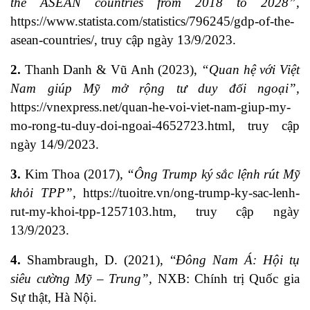
the ASEAN countries from 2018 to 2028”,
https://www.statista.com/statistics/796245/gdp-of-the-
asean-countries/
, truy cập ngày 13/9/2023.
2.
Thanh Danh & Vũ Anh (2023),
“Quan hệ với Việt
Nam giúp Mỹ mở rộng tư duy đối ngoại”,
https://vnexpress.net/quan-he-voi-viet-nam-giup-my-
mo-rong-tu-duy-doi-ngoai-4652723.html
, truy cập
ngày 14/9/2023.
3.
Kim Thoa (2017),
“​Ông Trump ký sắc lệnh rút Mỹ
khỏi TPP”,
https://tuoitre.vn/ong-trump-ky-sac-lenh-
rut-my-khoi-tpp-1257103.htm
, truy cập ngày
13/9/2023.
4.
Shambraugh, D. (2021), “
Đông Nam Á: Hội tụ
siêu cường Mỹ – Trung”,
NXB: Chính trị Quốc gia
Sự thật, Hà Nội.