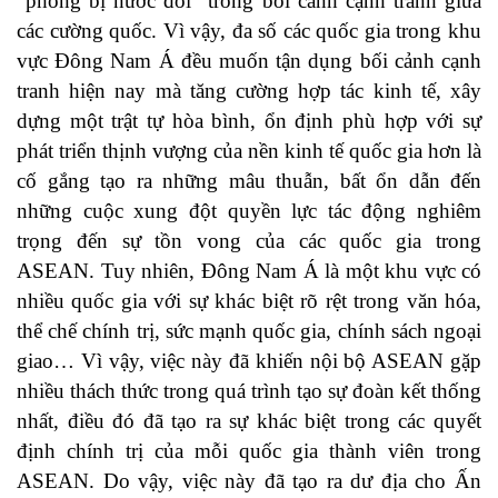
“phòng bị nước đôi” trong bối cảnh cạnh tranh giữa
các cường quốc. Vì vậy, đa số các quốc gia trong khu
vực Đông Nam Á đều muốn tận dụng bối cảnh cạnh
tranh hiện nay mà tăng cường hợp tác kinh tế, xây
dựng một trật tự hòa bình, ổn định phù hợp với sự
phát triển thịnh vượng của nền kinh tế quốc gia hơn là
cố gắng tạo ra những mâu thuẫn, bất ổn dẫn đến
những cuộc xung đột quyền lực tác động nghiêm
trọng đến sự tồn vong của các quốc gia trong
ASEAN. Tuy nhiên, Đông Nam Á là một khu vực có
nhiều quốc gia với sự khác biệt rõ rệt trong văn hóa,
thể chế chính trị, sức mạnh quốc gia, chính sách ngoại
giao… Vì vậy, việc này đã khiến nội bộ ASEAN gặp
nhiều thách thức trong quá trình tạo sự đoàn kết thống
nhất, điều đó đã tạo ra sự khác biệt trong các quyết
định chính trị của mỗi quốc gia thành viên trong
ASEAN. Do vậy, việc này đã tạo ra dư địa cho Ấn