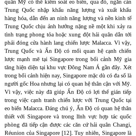
quân Mỹ có thể kiểm soát eo biển, qua đó, ngăn cản
Trung Quốc nhập khẩu năng lượng và xuất khẩu
hàng hóa, dẫn đến an ninh năng lượng và nền kinh tế
Trung Quốc chịu ảnh hưởng nặng nề một khi xảy ra
tình trạng phong tỏa hoặc xung đột hải quân dẫn tới
phải đóng cửa hành lang chiến lược Malacca. Vì vậy,
Trung Quốc và Ấn Độ có mối quan hệ cạnh chiến
lược mạnh mẽ tại Singapore trong bối cảnh Mỹ gia
tăng hiện diện tại khu vực Đông Nam Á gần đây. Xét
trong bối cảnh hiện nay, Singapore mặc dù có đa số là
người gốc Hoa nhưng lại có quan hệ thân cận với Mỹ.
Vì vậy, việc này đã giúp Ấn Độ có lợi thế gián tiếp
trong việc cạnh tranh chiến lược với Trung Quốc tại
eo biển Malacca. Đáng chú ý, Ấn Độ có quan hệ thân
thiết với Singapore và trong lĩnh vực hợp tác quốc
phòng đã tiếp cận được các căn cứ hải quân Changi,
Réunion của Singapore [12]. Tuy nhiên, Singapore là