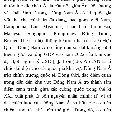
thuộc lục địa châu Á, là cầu nối giữa Ấn Độ Dương
và Thái Bình Dương. Đông Nam Á có 11 quốc gia
với thể chế chính trị đa dạng, bao gồm Việt Nam,
Campuchia, Lào, Myanmar, Thái Lan, Indonesia,
Malaysia, Singapore, Philippines, Đông Timor,
Brunei. Theo số liệu thống kê mới nhất của Liên Hợp
Quốc, Đông Nam Á có tổng dân số đạt khoảng 688
triệu người và tổng GDP vào năm 2022 của khu vực
đạt 3,66 nghìn tỷ USD [1]. Trong đó, ASEAN là tổ
chức đại diện cho các quốc gia khu vực Đông Nam Á
trên chính trường quốc tế. Đồng thời, đặc điểm quan
trọng dẫn đến khu vực Đông Nam Á trở thành tâm
điểm cạnh tranh giữa các cường quốc trong thế kỉ
XXI xuất phát từ bốn nguyên nhân chính: (i) V
ị trí
địa chiến lược của Đông Nam Á, sở hữu các eo biển
chiến lược bậc nhất trên thế giới. Trong đó, eo biển