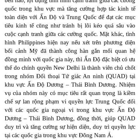
bên nào, lợi dụng tình hình cạnh tranh giữa các cường
quốc trong khu vực mà tăng cường hợp tác kinh tế
toàn diện với Ấn Độ và Trung Quốc để đạt các mục
tiêu kinh tế cũng như tránh bị lôi kéo quá sâu vào
cuộc cạnh tranh giữa các cường quốc. Mặt khác, tình
hình Philippines hiện nay nếu xét trên phương diện
bối cảnh Mỹ đã thành công hàn gắn mối quan hệ
đồng minh với quốc gia này, thì Ấn Độ đặc biệt có ưu
thế do chính quyền New Delhi là thành viên chủ chốt
trong nhóm Đối thoại Tứ giác An ninh (QUAD) tại
khu vực Ấn Độ Dương – Thái Bình Dương. Nhiệm
vụ của nhóm này có mục tiêu rất quan trọng là kiềm
chế sự lan rộng phạm vi quyền lực Trung Quốc đối
với các quốc gia ngoại vi trong khu vực Ấn Độ
Dương – Thái Bình Dương, đồng thời, giúp QUAD
duy trì và tăng cường sự hiện diện, duy trì quyền lực
tại các quốc gia trong khu vực Đông Nam Á.