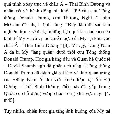
quá trình xoay trục về châu Á – Thái Bình Dương và
nhận xét về hành động rút khỏi TPP của cựu Tổng
thống Donald Trump, cựu Thượng Nghị sĩ John
McCain đã nhận định rằng: “Đây là một sai lầm
nghiêm trọng sẽ để lại những hậu quả lâu dài cho nền
kinh tế Mỹ và cả vị thế chiến lược của Mỹ tại khu vực
châu Á – Thái Bình Dương” [3]. Vì vậy, Đông Nam
Á đã bị Mỹ “lãng quên” dưới thời cựu Tổng thống
Donald Trump. Học giả hàng đầu về Quan hệ Quốc tế
– David Shambaugh đã phân tích rằng: “Tổng thống
Donald Trump đã đánh giá sai lầm về tính quan trọng
của Đông Nam Á đối với chiến lược tại Ấn Độ
Dương – Thái Bình Dương, điều này đã giúp Trung
Quốc có chỗ đứng vững chắc trong khu vực này” [4,
tr.45].
Tuy nhiên, chiến lược gia tăng ảnh hưởng của Mỹ tại