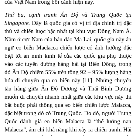
của Việt Nam trong bối cảnh hiện nay.
Thứ ba, cạnh tranh Ấn Độ và Trung Quốc tại
Singapore.
Đây là quốc gia có vị trí địa chính trị đặc
thù và chiến lược bậc nhất tại khu vực Đông Nam Á.
Nằm ở cực Nam của bán đảo Mã Lai, quốc gia này án
ngữ eo biển Maclacca chiến lược có ảnh hưởng đặc
biệt tới an ninh kinh tế của các quốc gia phụ thuộc
vào các tuyến đường hàng hải tại Biển Đông, trong
đó Ấn Độ chiếm 55% trên tổng 92 – 95% lượng hàng
hóa di chuyển qua eo biển này [11]. Những chuyến
tàu hàng giữa Ấn Độ Dương và Thái Bình Dương
muốn di chuyển nhanh nhất giữa các khu vực này thì
bắt buộc phải thông qua eo biển chiến lược Malacca,
đặc biệt trong đó có Trung Quốc. Do đó, người Trung
Quốc đánh giá eo biển Malacca là “thế lưỡng nan
Malacca”, ám chỉ khả năng khi xảy ra chiến tranh, Hải