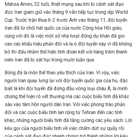
Mahsa Amini, 22 tuổi, thiệt mạng sau khi bị cảnh sát đạo
đức Iran giam giữ vào tháng 9 vẫn tiếp tục trong dịp World
Cup. Trước trận thua 6-2 trước Anh vào tháng 11, đội tuyển
Iran đã từ chối hát quốc ca của nước Cộng hòa Hồi giáo,
cùng với đó là việc một số nhà hoạt động dự khán đã giơ
cao các khẩu hiệu phản đối và la ó đội tuyển này vì đã không
bỏ thi đấu nhằm thể hiện tình đoàn kết với hàng trăm thanh
niên Iran đã bị sát hại trong mười tuần qua.
Bóng đá là môn thể thao yêu thích của Iran. Vì vậy, việc
người Iran quay lưng lại với đội tuyển quốc gia của họ, đặc
biệt là khi đội tuyển đã đứng đầu vòng loại châu Á, là minh
chứng thể hiện rõ vết thương mà các cuộc biểu tình đã khắc
sâu vào tâm hồn người dân Iran. Với việc phong trào phản
đối và các cuộc biểu tình lan rộng từ Tehran đến các tỉnh
khác, những người biểu tình đã tăng cường các yêu sách. Lời
kêu gọi của người biểu tình về việc chấm dứt sự quấy rối
của cảnh sát đạo đức nhanh chóng trở thành những lời kêu