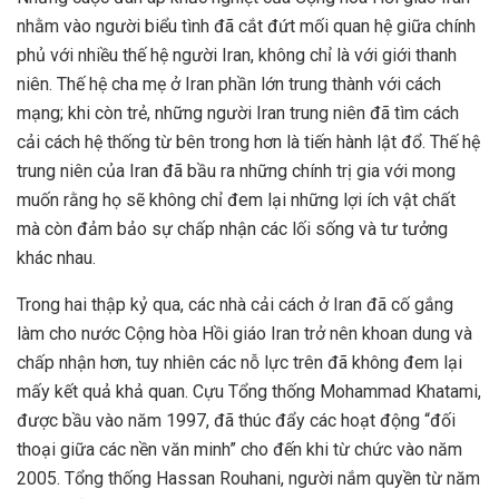
nhằm vào người biểu tình đã cắt đứt mối quan hệ giữa chính
phủ với nhiều thế hệ người Iran, không chỉ là với giới thanh
niên. Thế hệ cha mẹ ở Iran phần lớn trung thành với cách
mạng; khi còn trẻ, những người Iran trung niên đã tìm cách
cải cách hệ thống từ bên trong hơn là tiến hành lật đổ. Thế hệ
trung niên của Iran đã bầu ra những chính trị gia với mong
muốn rằng họ sẽ không chỉ đem lại những lợi ích vật chất
mà còn đảm bảo sự chấp nhận các lối sống và tư tưởng
khác nhau.
Trong hai thập kỷ qua, các nhà cải cách ở Iran đã cố gắng
làm cho nước Cộng hòa Hồi giáo Iran trở nên khoan dung và
chấp nhận hơn, tuy nhiên các nỗ lực trên đã không đem lại
mấy kết quả khả quan. Cựu Tổng thống Mohammad Khatami,
được bầu vào năm 1997, đã thúc đẩy các hoạt động “đối
thoại giữa các nền văn minh” cho đến khi từ chức vào năm
2005. Tổng thống Hassan Rouhani, người nắm quyền từ năm