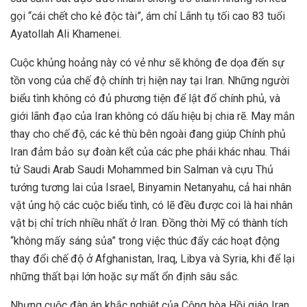
gọi “cái chết cho kẻ độc tài”, ám chỉ Lãnh tụ tối cao 83 tuổi
Ayatollah Ali Khamenei.
Cuộc khủng hoảng này có vẻ như sẽ không đe dọa đến sự
tồn vong của chế độ chính trị hiện nay tại Iran. Những người
biểu tình không có đủ phương tiện để lật đổ chính phủ, và
giới lãnh đạo của Iran không có dấu hiệu bị chia rẽ. May mắn
thay cho chế độ, các kẻ thù bên ngoài đang giúp Chính phủ
Iran đảm bảo sự đoàn kết của các phe phái khác nhau. Thái
tử Saudi Arab Saudi Mohammed bin Salman và cựu Thủ
tướng tương lai của Israel, Binyamin Netanyahu, cả hai nhân
vật ủng hộ các cuộc biểu tình, có lẽ đều được coi là hai nhân
vật bị chỉ trích nhiều nhất ở Iran. Đồng thời Mỹ có thành tích
“không mấy sáng sủa” trong việc thúc đẩy các hoạt động
thay đổi chế độ ở Afghanistan, Iraq, Libya và Syria, khi để lại
những thất bại lớn hoặc sự mất ổn định sâu sắc.
Nhưng cuộc đàn áp khắc nghiệt của Cộng hòa Hồi giáo Iran