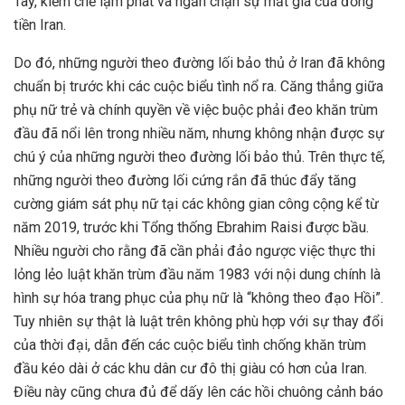
Tây, kiềm chế lạm phát và ngăn chặn sự mất giá của đồng
tiền Iran.
Do đó, những người theo đường lối bảo thủ ở Iran đã không
chuẩn bị trước khi các cuộc biểu tình nổ ra. Căng thẳng giữa
phụ nữ trẻ và chính quyền về việc buộc phải đeo khăn trùm
đầu đã nổi lên trong nhiều năm, nhưng không nhận được sự
chú ý của những người theo đường lối bảo thủ. Trên thực tế,
những người theo đường lối cứng rắn đã thúc đẩy tăng
cường giám sát phụ nữ tại các không gian công cộng kể từ
năm 2019, trước khi Tổng thống Ebrahim Raisi được bầu.
Nhiều người cho rằng đã cần phải đảo ngược việc thực thi
lỏng lẻo luật khăn trùm đầu năm 1983 với nội dung chính là
hình sự hóa trang phục của phụ nữ là “không theo đạo Hồi”.
Tuy nhiên sự thật là luật trên không phù hợp với sự thay đổi
của thời đại, dẫn đến các cuộc biểu tình chống khăn trùm
đầu kéo dài ở các khu dân cư đô thị giàu có hơn của Iran.
Điều này cũng chưa đủ để dấy lên các hồi chuông cảnh báo