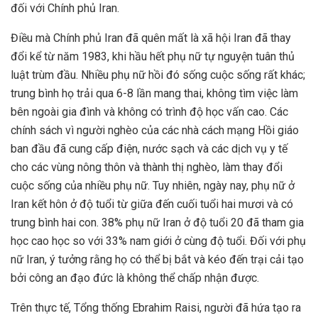
đối với Chính phủ Iran.
Điều mà Chính phủ Iran đã quên mất là xã hội Iran đã thay
đổi kể từ năm 1983, khi hầu hết phụ nữ tự nguyện tuân thủ
luật trùm đầu. Nhiều phụ nữ hồi đó sống cuộc sống rất khác;
trung bình họ trải qua 6-8 lần mang thai, không tìm việc làm
bên ngoài gia đình và không có trình độ học vấn cao. Các
chính sách vì người nghèo của các nhà cách mạng Hồi giáo
ban đầu đã cung cấp điện, nước sạch và các dịch vụ y tế
cho các vùng nông thôn và thành thị nghèo, làm thay đổi
cuộc sống của nhiều phụ nữ. Tuy nhiên, ngày nay, phụ nữ ở
Iran kết hôn ở độ tuổi từ giữa đến cuối tuổi hai mươi và có
trung bình hai con. 38% phụ nữ Iran ở độ tuổi 20 đã tham gia
học cao học so với 33% nam giới ở cùng độ tuổi. Đối với phụ
nữ Iran, ý tưởng rằng họ có thể bị bắt và kéo đến trại cải tạo
bởi công an đạo đức là không thể chấp nhận được.
Trên thực tế, Tổng thống Ebrahim Raisi, người đã hứa tạo ra