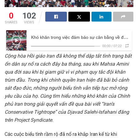
0
102
SHARES
VIEWS
Khó khăn trong việc đảm bảo sự cân bằng về đường lối bảo thủ của Iran
00:00
/
07:22
Cộng hòa Hồi giáo Iran đã không thể dập tắt tình trạng bất
ổn dân sự nổ ra cách đây ba tháng, sau khi Mahsa Amini
qua đời sau khi bị giam giữ vì vi phạm quy tắc đội khăn
trùm đầu. Trong khi chính quyền Iran hiện đã bãi bỏ cảnh
sát đạo đức, những người biểu tình vẫn tiếp tục mở rộng
yêu cầu của họ. Cùng tìm hiểu những khó khăn của Chính
phủ Iran trong giải quyết vấn đề qua bài viết “Iran’s
Conservative Tightrope” của Djavad Salehi-Isfahani đăng
trên Project Syndicate.
Các cuộc biểu tình rầm rộ đã nổ ra khắp Iran kể từ khi