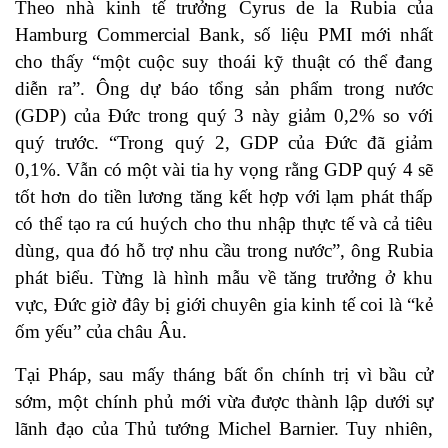
Theo nhà kinh tế trưởng Cyrus de la Rubia của
Hamburg Commercial Bank, số liệu PMI mới nhất
cho thấy “một cuộc suy thoái kỹ thuật có thể đang
diễn ra”. Ông dự báo tổng sản phẩm trong nước
(GDP) của Đức trong quý 3 này giảm 0,2% so với
quý trước. “Trong quý 2, GDP của Đức đã giảm
0,1%. Vẫn có một vài tia hy vọng rằng GDP quý 4 sẽ
tốt hơn do tiền lương tăng kết hợp với lạm phát thấp
có thể tạo ra cú huých cho thu nhập thực tế và cả tiêu
dùng, qua đó hỗ trợ nhu cầu trong nước”, ông Rubia
phát biểu. Từng là hình mẫu về tăng trưởng ở khu
vực, Đức giờ đây bị giới chuyên gia kinh tế coi là “kẻ
ốm yếu” của châu Âu.
Tại Pháp, sau mấy tháng bất ổn chính trị vì bầu cử
sớm, một chính phủ mới vừa được thành lập dưới sự
lãnh đạo của Thủ tướng Michel Barnier. Tuy nhiên,