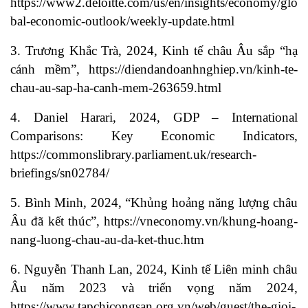
https://www2.deloitte.com/us/en/insights/economy/glo
bal-economic-outlook/weekly-update.html
3. Trương Khắc Trà, 2024, Kinh tế châu Âu sắp “hạ
cánh mềm”, https://diendandoanhnghiep.vn/kinh-te-
chau-au-sap-ha-canh-mem-263659.html
4. Daniel Harari, 2024, GDP – International
Comparisons: Key Economic Indicators,
https://commonslibrary.parliament.uk/research-
briefings/sn02784/
5. Bình Minh, 2024, “Khủng hoảng năng lượng châu
Âu đã kết thúc”, https://vneconomy.vn/khung-hoang-
nang-luong-chau-au-da-ket-thuc.htm
6. Nguyễn Thanh Lan, 2024, Kinh tế Liên minh châu
Âu năm 2023 và triển vọng năm 2024,
https://www.tapchicongsan.org.vn/web/guest/the-gioi-