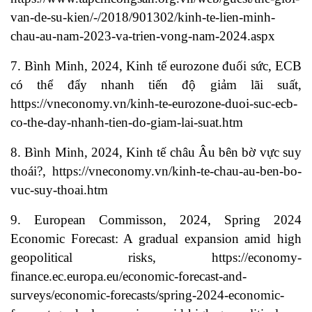
van-de-su-kien/-/2018/901302/kinh-te-lien-minh-
chau-au-nam-2023-va-trien-vong-nam-2024.aspx
7. Bình Minh, 2024, Kinh tế eurozone đuối sức, ECB
có thể đẩy nhanh tiến độ giảm lãi suất,
https://vneconomy.vn/kinh-te-eurozone-duoi-suc-ecb-
co-the-day-nhanh-tien-do-giam-lai-suat.htm
8. Bình Minh, 2024, Kinh tế châu Âu bên bờ vực suy
thoái?, https://vneconomy.vn/kinh-te-chau-au-ben-bo-
vuc-suy-thoai.htm
9. European Commisson, 2024, Spring 2024
Economic Forecast: A gradual expansion amid high
geopolitical risks, https://economy-
finance.ec.europa.eu/economic-forecast-and-
surveys/economic-forecasts/spring-2024-economic-