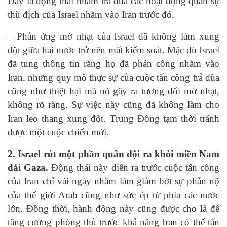
Đây là động thái nhằm trả đũa các hoạt động quân sự
thù địch của Israel nhằm vào Iran trước đó.
– Phản ứng mờ nhạt của Israel đã không làm xung
đột giữa hai nước trở nên mất kiểm soát. Mặc dù Israel
đã tung thông tin rằng họ đã phản công nhằm vào
Iran, nhưng quy mô thực sự của cuộc tấn công trả đũa
cũng như thiệt hại mà nó gây ra tương đối mờ nhạt,
không rõ ràng. Sự việc này cũng đã không làm cho
Iran leo thang xung đột. Trung Đông tạm thời tránh
được một cuộc chiến mới.
2. Israel rút một phần quân đội ra khỏi miền Nam
dải Gaza.
Động thái này diễn ra trước cuộc tấn công
của Iran chỉ vài ngày nhằm làm giảm bớt sự phẫn nộ
của thế giới Arab cũng như sức ép từ phía các nước
lớn. Đồng thời, hành động này cũng được cho là để
tăng cường phòng thủ trước khả năng Iran có thể tấn