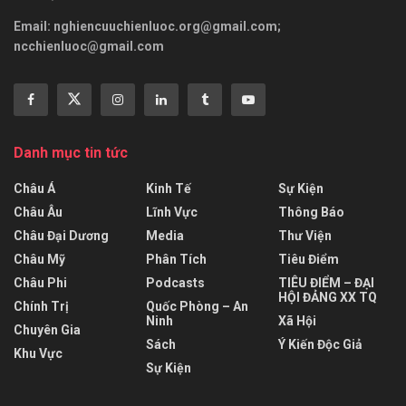
Email:
nghiencuuchienluoc.org@gmail.com
;
ncchienluoc@gmail.com
Danh mục tin tức
Châu Á
Kinh Tế
Sự Kiện
Châu Âu
Lĩnh Vực
Thông Báo
Châu Đại Dương
Media
Thư Viện
Châu Mỹ
Phân Tích
Tiêu Điểm
Châu Phi
Podcasts
TIÊU ĐIỂM – ĐẠI
HỘI ĐẢNG XX TQ
Chính Trị
Quốc Phòng – An
Ninh
Xã Hội
Chuyên Gia
Sách
Ý Kiến Độc Giả
Khu Vực
Sự Kiện