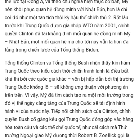
thế lực tại Đông Á, và theo chủ nghĩa hiện thực cơ bản, Mỹ
nên khôi phục quan hệ đồng minh với Nhật Bản, hơn là chỉ
coi đó như một tàn tích thời kỳ hậu thế chiến thứ 2. Rất lâu
trước khi Trung Quốc được gia nhập WTO năm 2001, chính
quyền Clinton đã tái khẳng định mối quan hệ đồng minh Mỹ
– Nhật Bản, một mối quan hệ mà cho tới nay vẫn là hòn đá
tảng trong chiến lược của Tổng thống Biden.
Tổng thống Clinton và Tổng thống Bush nhận thấy kìm hãm
Trung Quốc theo kiểu cách thời chiến tranh lạnh là điều bất
khả thi bởi các quốc gia khác – vốn bị hấp dẫn bởi thị trường
Trung Quốc khổng lồ – sẽ không ưng thuận với phương án
trên trên. Vì vậy, Mỹ đã tìm cách tạo ra một môi trường trong
đó vị thế ngày càng tăng của Trung Quốc sẽ tái định hình
hành vi của nước này. Tiếp nối chính sách của Clinton, chính
quyền Bush cố gắng kêu gọi Trung Quốc đóng góp vào hàng
hóa toàn cầu và các thể chế quốc tế, như cái cách mà Thứ
trưởng Ngoại giao Mỹ đương thời Robert B. Zoellick gọi là