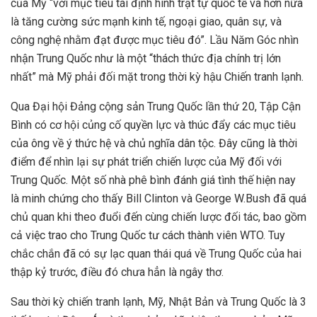
của Mỹ “với mục tiêu tái định hình trật tự quốc tế và hơn nữa
là tăng cường sức mạnh kinh tế, ngoại giao, quân sự, và
công nghệ nhằm đạt được mục tiêu đó”. Lầu Năm Góc nhìn
nhận Trung Quốc như là một “thách thức địa chính trị lớn
nhất” mà Mỹ phải đối mặt trong thời kỳ hậu Chiến tranh lạnh.
Qua Đại hội Đảng cộng sản Trung Quốc lần thứ 20, Tập Cận
Bình có cơ hội củng cố quyền lực và thúc đẩy các mục tiêu
của ông về ý thức hệ và chủ nghĩa dân tộc. Đây cũng là thời
điểm để nhìn lại sự phát triển chiến lược của Mỹ đối với
Trung Quốc. Một số nhà phê bình đánh giá tình thế hiện nay
là minh chứng cho thấy Bill Clinton và George W.Bush đã quá
chủ quan khi theo đuổi đến cùng chiến lược đối tác, bao gồm
cả việc trao cho Trung Quốc tư cách thành viên WTO. Tuy
chắc chắn đã có sự lạc quan thái quá về Trung Quốc của hai
thập kỷ trước, điều đó chưa hẳn là ngây thơ.
Sau thời kỳ chiến tranh lạnh, Mỹ, Nhật Bản và Trung Quốc là 3