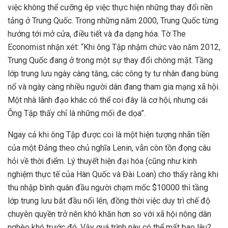
việc không thể cưỡng ép việc thực hiện những thay đổi nền
tảng ở Trung Quốc. Trong những năm 2000, Trung Quốc từng
hướng tới mở cửa, điều tiết và đa dạng hóa. Tờ The
Economist nhận xét: “Khi ông Tập nhậm chức vào năm 2012,
Trung Quốc đang ở trong một sự thay đổi chóng mặt. Tầng
lớp trung lưu ngày càng tăng, các công ty tư nhân đang bùng
nổ và ngày càng nhiều người dân đang tham gia mạng xã hội.
Một nhà lãnh đạo khác có thể coi đây là cơ hội, nhưng cái
Ông Tập thấy chỉ là những mối đe dọa”.
Ngay cả khi ông Tập được coi là một hiện tượng nhãn tiền
của một Đảng theo chủ nghĩa Lenin, vẫn còn tồn đọng câu
hỏi về thời điểm. Lý thuyết hiện đại hóa (cũng như kinh
nghiệm thực tế của Hàn Quốc và Đài Loan) cho thấy rằng khi
thu nhập bình quân đầu người chạm mốc $10000 thì tầng
lớp trung lưu bắt đầu nổi lên, đồng thời việc duy trì chế độ
chuyên quyền trở nên khó khăn hơn so với xã hội nông dân
nghèo khó trước đó. Vậy quá trình này có thể mất bao lâu?