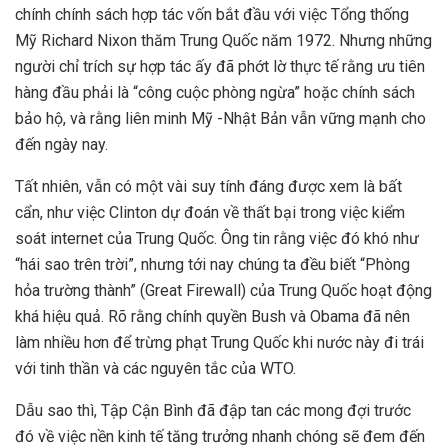
chính chính sách hợp tác vốn bắt đầu với việc Tổng thống
Mỹ Richard Nixon thăm Trung Quốc năm 1972. Nhưng những
người chỉ trích sự hợp tác ấy đã phớt lờ thực tế rằng ưu tiên
hàng đầu phải là “công cuộc phòng ngừa” hoặc chính sách
bảo hộ, và rằng liên minh Mỹ -Nhật Bản vẫn vững mạnh cho
đến ngày nay.
Tất nhiên, vẫn có một vài suy tính đáng được xem là bất
cẩn, như việc Clinton dự đoán về thất bại trong việc kiểm
soát internet của Trung Quốc. Ông tin rằng việc đó khó như
“hái sao trên trời”, nhưng tới nay chúng ta đều biết “Phòng
hỏa trường thành” (Great Firewall) của Trung Quốc hoạt động
khá hiệu quả. Rõ rằng chính quyền Bush và Obama đã nên
làm nhiều hơn để trừng phạt Trung Quốc khi nước này đi trái
với tinh thần và các nguyên tắc của WTO.
Dẫu sao thì, Tập Cận Bình đã đập tan các mong đợi trước
đó về việc nền kinh tế tăng trưởng nhanh chóng sẽ đem đến