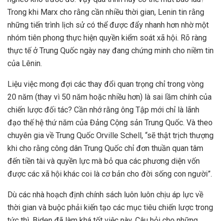
Trong khi Marx cho rằng cần nhiều thời gian, Lenin tin rằng
những tiến trình lịch sử có thể được đẩy nhanh hơn nhờ một
nhóm tiên phong thực hiện quyền kiểm soát xã hội. Rõ ràng
thực tế ở Trung Quốc ngày nay đang chứng minh cho niềm tin
của Lênin.
Liệu việc mong đợi các thay đổi quan trọng chỉ trong vòng
20 năm (thay vì 50 năm hoặc nhiều hơn) là sai lầm chính của
chiến lược đối tác? Cần nhớ rằng ông Tập mới chỉ là lãnh
đạo thế hệ thứ năm của Đảng Cộng sản Trung Quốc. Và theo
chuyên gia về Trung Quốc Orville Schell, “sẽ thật trịch thượng
khi cho rằng công dân Trung Quốc chỉ đơn thuần quan tâm
đến tiền tài và quyền lực mà bỏ qua các phương diện vốn
được các xã hội khác coi là cơ bản cho đời sống con người”.
Dù các nhà hoạch định chính sách luôn luôn chịu áp lực về
thời gian và buộc phải kiến tạo các mục tiêu chiến lược trong
tức thì, Biden đã làm khá tốt việc này. Câu hỏi cho những