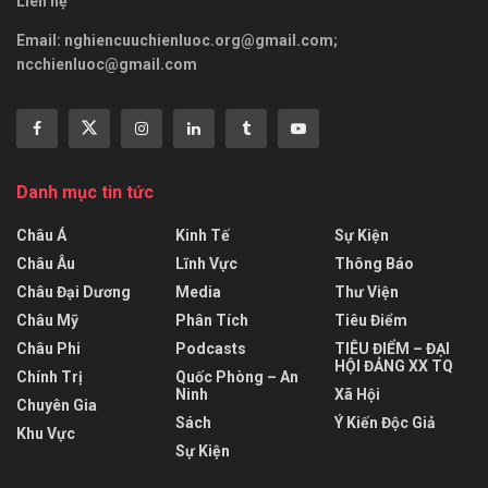
Liên hệ
Email:
nghiencuuchienluoc.org@gmail.com
;
ncchienluoc@gmail.com
Danh mục tin tức
Châu Á
Kinh Tế
Sự Kiện
Châu Âu
Lĩnh Vực
Thông Báo
Châu Đại Dương
Media
Thư Viện
Châu Mỹ
Phân Tích
Tiêu Điểm
Châu Phi
Podcasts
TIÊU ĐIỂM – ĐẠI
HỘI ĐẢNG XX TQ
Chính Trị
Quốc Phòng – An
Ninh
Xã Hội
Chuyên Gia
Sách
Ý Kiến Độc Giả
Khu Vực
Sự Kiện