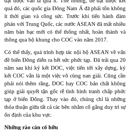
đạt được vẫn là quá ít. Thế nhưng, để đạt được kết
quả đó, các quốc gia Đông Nam Á đã phải tốn không
ít thời gian và công sức. Trước khi tiến hành đàm
phán với Trung Quốc, các nước ASEAN đã mất nhiều
năm bàn bạc mới có thể thống nhất, hoàn thành và
thông qua bộ khung cho COC vào năm 2017.
Có thể thấy, quá trình hợp tác nội bộ ASEAN về vấn
đề biển Đông diễn ra hết sức phức tạp. Đã trải qua 20
năm sau khi ký kết DOC, việc tiến tới xây dựng, ký
kết COC vẫn là một việc vô cùng nan giải. Cũng cần
phải nói thêm rằng, DOC hay COC bản chất không
giúp giải quyết tận gốc rễ tình hình tranh chấp phức
tạp ở biển Đông. Thay vào đó, chúng chỉ là những
thỏa thuận giữa tất cả các bên nhằm cố gắng duy trì sự
ổn định của khu vực.
Những rào cản cố hữu