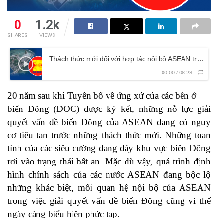
0
1.2k
SHARES
VIEWS
Thách thức mới đối với hợp tác nội bộ ASEAN trong việc giải quyết vấn đề Biển Đông
00:00
/
08:28
20 năm sau khi Tuyên bố về ứng xử của các bên ở
biển Đông (DOC) được ký kết, những nỗ lực giải
quyết vấn đề biển Đông của ASEAN đang có nguy
cơ tiêu tan trước những thách thức mới. Những toan
tính của các siêu cường đang đẩy khu vực biển Đông
rơi vào trạng thái bất an. Mặc dù vậy, quá trình định
hình chính sách của các nước ASEAN đang bộc lộ
những khác biệt, mối quan hệ nội bộ của ASEAN
trong việc giải quyết vấn đề biển Đông cũng vì thế
ngày càng biểu hiện phức tạp.