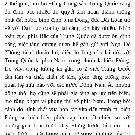
2 thế giới, nội bộ Đảng Cộng sản Trung Quốc càng
ổn định bao nhiêu thì quyết tâm hoàn thành thống
nhất đất nước, bình định phía Đông, đưa Đài Loan trở
về với Đại Lục của họ lại càng lớn bấy nhiêu. Nhìn
toàn cục, phía Bắc của Trung Quốc đã được ổn định
bằng việc tăng cường quan hệ gần gũi với Nga. Để
“Đông tiến” thuận lợi, điều lo lắng còn lại đối với
Trung Quốc là phía Nam, cũng chính là biển Đông.
Do vậy, trong tương lai gần, có 2 việc Trung Quốc
cần làm và chắc chắn sẽ làm, gồm tăng cường mối
quan hệ hữu hảo với các nước Đông Nam Á, nhưng
đồng thời họ cũng sẽ phải gia tăng áp lực trên biển,
mở rộng phạm vi phòng thủ về phía Nam. Trong bối
cảnh đó, tính chất vừa hợp tác vừa đấu tranh tại biển
Đông sẽ biểu hiện phức tạp hơn rất nhiều so với
những giai đoạn trước đây. Đứng trước điều đó, bài
toán được – mất trong quan hệ song phương của 10