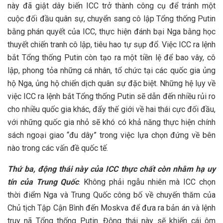
này đã giật dây biến ICC trở thành công cụ để tránh một
cuộc đối đầu quân sự, chuyển sang cô lập Tổng thống Putin
bằng phán quyết của ICC, thực hiện đánh bại Nga bằng học
thuyết chiến tranh cô lập, tiêu hao tự sụp đổ. Việc ICC ra lệnh
bắt Tổng thống Putin còn tạo ra một tiền lệ để bao vây, cô
lập, phong tỏa những cá nhân, tổ chức tại các quốc gia ủng
hộ Nga, ủng hộ chiến dịch quân sự đặc biệt. Những hệ lụy về
việc ICC ra lệnh bắt Tổng thống Putin sẽ dẫn đến nhiều rủi ro
cho nhiều quốc gia khác, đẩy thế giới về hai thái cực đối đầu,
với những quốc gia nhỏ sẽ khó có khả năng thực hiện chính
sách ngoại giao “đu dây” trong việc lựa chọn đứng về bên
nào trong các vấn đề quốc tế.
Thứ ba, động thái này của ICC thực chất còn nhằm hạ uy
tín của Trung Quốc
. Không phải ngẫu nhiên mà ICC chọn
thời điểm Nga và Trung Quốc công bố về chuyến thăm của
Chủ tịch Tập Cận Bình đến Moskva để đưa ra bản án và lệnh
truy nã Tổng thống Putin. Động thái này sẽ khiến cái ôm