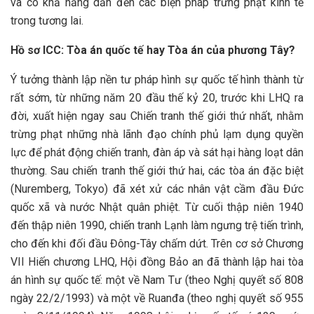
và có khả năng dẫn đến các biện pháp trừng phạt kinh tế
trong tương lai.
Hồ sơ ICC: Tòa án quốc tế hay Tòa án của phương Tây?
Ý tưởng thành lập nền tư pháp hình sự quốc tế hình thành từ
rất sớm, từ những năm 20 đầu thế kỷ 20, trước khi LHQ ra
đời, xuất hiện ngay sau Chiến tranh thế giới thứ nhất, nhằm
trừng phạt những nhà lãnh đạo chính phủ lạm dụng quyền
lực để phát động chiến tranh, đàn áp và sát hại hàng loạt dân
thường. Sau chiến tranh thế giới thứ hai, các tòa án đặc biệt
(Nuremberg, Tokyo) đã xét xử các nhân vật cầm đầu Đức
quốc xã và nước Nhật quân phiệt. Từ cuối thập niên 1940
đến thập niên 1990, chiến tranh Lạnh làm ngưng trệ tiến trình,
cho đến khi đối đầu Đông-Tây chấm dứt. Trên cơ sở Chương
VII Hiến chương LHQ, Hội đồng Bảo an đã thành lập hai tòa
án hình sự quốc tế: một về Nam Tư (theo Nghị quyết số 808
ngày 22/2/1993) và một về Ruanđa (theo nghị quyết số 955