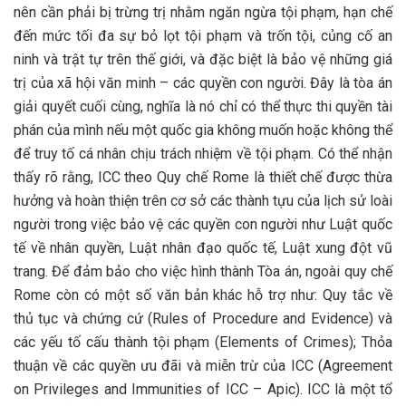
nên cần phải bị trừng trị nhằm ngăn ngừa tội phạm, hạn chế
đến mức tối đa sự bỏ lọt tội phạm và trốn tội, củng cố an
ninh và trật tự trên thế giới, và đặc biệt là bảo vệ những giá
trị của xã hội văn minh – các quyền con người. Đây là tòa án
giải quyết cuối cùng, nghĩa là nó chỉ có thể thực thi quyền tài
phán của mình nếu một quốc gia không muốn hoặc không thể
để truy tố cá nhân chịu trách nhiệm về tội phạm. Có thể nhận
thấy rõ rằng, ICC theo Quy chế Rome là thiết chế được thừa
hưởng và hoàn thiện trên cơ sở các thành tựu của lịch sử loài
người trong việc bảo vệ các quyền con người như Luật quốc
tế về nhân quyền, Luật nhân đạo quốc tế, Luật xung đột vũ
trang. Để đảm bảo cho việc hình thành Tòa án, ngoài quy chế
Rome còn có một số văn bản khác hỗ trợ như: Quy tắc về
thủ tục và chứng cứ (Rules of Procedure and Evidence) và
các yếu tố cấu thành tội phạm (Elements of Crimes); Thỏa
thuận về các quyền ưu đãi và miễn trừ của ICC (Agreement
on Privileges and Immunities of ICC – Apic). ICC là một tổ