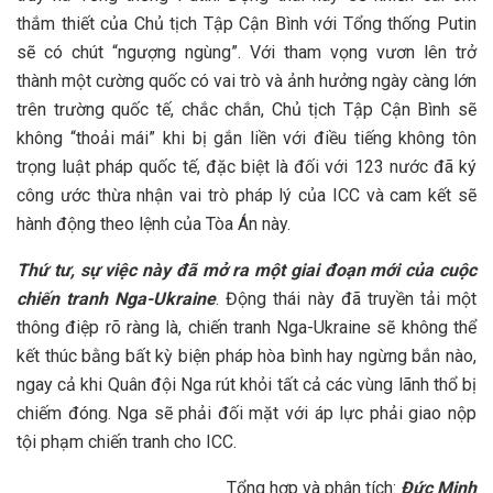
thắm thiết của Chủ tịch Tập Cận Bình với Tổng thống Putin
sẽ có chút “ngượng ngùng”. Với tham vọng vươn lên trở
thành một cường quốc có vai trò và ảnh hưởng ngày càng lớn
trên trường quốc tế, chắc chắn, Chủ tịch Tập Cận Bình sẽ
không “thoải mái” khi bị gắn liền với điều tiếng không tôn
trọng luật pháp quốc tế, đặc biệt là đối với 123 nước đã ký
công ước thừa nhận vai trò pháp lý của ICC và cam kết sẽ
hành động theo lệnh của Tòa Án này.
Thứ tư, sự việc này đã mở ra một giai đoạn mới của cuộc
chiến tranh Nga-Ukraine
. Động thái này đã truyền tải một
thông điệp rõ ràng là, chiến tranh Nga-Ukraine sẽ không thể
kết thúc bằng bất kỳ biện pháp hòa bình hay ngừng bắn nào,
ngay cả khi Quân đội Nga rút khỏi tất cả các vùng lãnh thổ bị
chiếm đóng. Nga sẽ phải đối mặt với áp lực phải giao nộp
tội phạm chiến tranh cho ICC.
Tổng hợp và phân tích:
Đức Minh