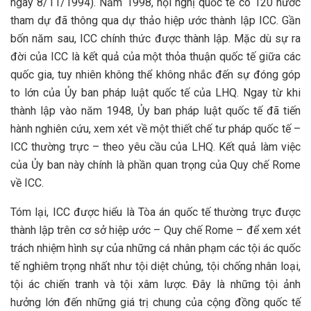
ngày 8/11/1994). Năm 1998, hội nghị quốc tế có 120 nước
tham dự đã thông qua dự thảo hiệp ước thành lập ICC. Gần
bốn năm sau, ICC chính thức được thành lập. Mặc dù sự ra
đời của ICC là kết quả của một thỏa thuận quốc tế giữa các
quốc gia, tuy nhiên không thể không nhắc đến sự đóng góp
to lớn của Ủy ban pháp luật quốc tế của LHQ. Ngay từ khi
thành lập vào năm 1948, Ủy ban pháp luật quốc tế đã tiến
hành nghiên cứu, xem xét về một thiết chế tư pháp quốc tế –
ICC thường trực – theo yêu cầu của LHQ. Kết quả làm việc
của Ủy ban này chính là phần quan trọng của Quy chế Rome
về ICC.
Tóm lại, ICC được hiểu là Tòa án quốc tế thường trực được
thành lập trên cơ sở hiệp ước – Quy chế Rome – để xem xét
trách nhiệm hình sự của những cá nhân phạm các tội ác quốc
tế nghiêm trọng nhất như tội diệt chủng, tội chống nhân loại,
tội ác chiến tranh và tội xâm lược. Đây là những tội ảnh
hưởng lớn đến những giá trị chung của cộng đồng quốc tế