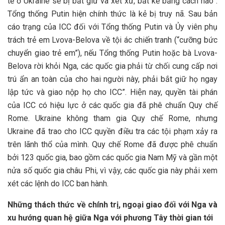
tế ở Ukraine sẽ bị bắt giữ và xét xử, bất kể bằng cách nào”.
Tổng thống Putin hiện chính thức là kẻ bị truy nã. Sau bản
cáo trạng của ICC đối với Tổng thống Putin và Ủy viên phụ
trách trẻ em Lvova-Belova về tội ác chiến tranh (“cưỡng bức
chuyển giao trẻ em”), nếu Tổng thống Putin hoặc bà Lvova-
Belova rời khỏi Nga, các quốc gia phải từ chối cung cấp nơi
trú ẩn an toàn của cho hai người này, phải bắt giữ họ ngay
lập tức và giao nộp họ cho ICC”. Hiện nay, quyền tài phán
của ICC có hiệu lực ở các quốc gia đã phê chuẩn Quy chế
Rome. Ukraine không tham gia Quy chế Rome, nhưng
Ukraine đã trao cho ICC quyền điều tra các tội phạm xảy ra
trên lãnh thổ của mình. Quy chế Rome đã được phê chuẩn
bởi 123 quốc gia, bao gồm các quốc gia Nam Mỹ và gần một
nửa số quốc gia châu Phi, vì vậy, các quốc gia này phải xem
xét các lệnh do ICC ban hành.
Những thách thức về chính trị, ngoại giao đối với Nga và
xu hướng quan hệ giữa Nga với phương Tây thời gian tới