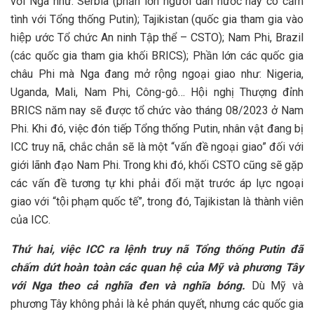
với Nga như: Serbia (phần lớn người dân nước này có cảm
tình với Tổng thống Putin); Tajikistan (quốc gia tham gia vào
hiệp ước Tổ chức An ninh Tập thể – CSTO); Nam Phi, Brazil
(các quốc gia tham gia khối BRICS); Phần lớn các quốc gia
châu Phi mà Nga đang mở rộng ngoại giao như: Nigeria,
Uganda, Mali, Nam Phi, Công-gô… Hội nghị Thượng đỉnh
BRICS năm nay sẽ được tổ chức vào tháng 08/2023 ở Nam
Phi. Khi đó, việc đón tiếp Tổng thống Putin, nhân vật đang bị
ICC truy nã, chắc chắn sẽ là một “vấn đề ngoại giao” đối với
giới lãnh đạo Nam Phi. Trong khi đó, khối CSTO cũng sẽ gặp
các vấn đề tương tự khi phải đối mặt trước áp lực ngoại
giao với “tội phạm quốc tế”, trong đó, Tajikistan là thành viên
của ICC.
Thứ hai, việc ICC ra lệnh truy nã Tổng thống Putin đã
chấm dứt hoàn toàn các quan hệ của Mỹ và phương Tây
với Nga theo cả nghĩa đen và nghĩa bóng.
Dù Mỹ và
phương Tây không phải là kẻ phán quyết, nhưng các quốc gia