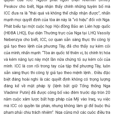
Peskov cho biết, Nga nhận thấy chính những tuyên bố mà
ICC đưa ra là “thái quá và không thể chấp nhận được”, nhấn
mạnh mọi quyết định của tòa án này là “vô hiệu” đối với Nga.
Phát biểu tại một cuộc họp Hội đồng Bảo an Liên hợp quốc
(HĐBA LHQ), Đại diện Thường trực của Nga tại LHQ Vassily
Nebenzya cho biết, ICC, cơ quan sẵn sàng thực thi công lý
giả tạo theo lệnh của phương Tây, đã cho thấy sự kém cỏi
của mình; nhấn mạnh: “Tòa án quốc tế thiên vị, bị chính trị hóa
và kém năng lực này một lần nữa chứng tỏ sự kém cỏi của
mình. ICC là con rối trong tay của tập thể phương Tây, luôn
sẵn sàng thực thi công lý giả tạo theo mệnh lệnh… Điều đặc
biệt đáng hoài nghi là các quyết định không có trọng lượng
đáng kể về mặt pháp lý (lệnh bắt giữ Tổng thống Nga
Vladimir Putin) đã được công bố vào đêm trước dịp tròn 20
năm cuộc xâm lược bất hợp pháp của Mỹ vào Iraq, vụ việc
mà ICC có quyền tài phán, nhưng không làm gì để buộc thủ
phạm phải chịu trách nhiệm”. Nga cũng
mở các cuộc điều tra