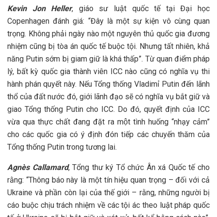
Kevin Jon Heller
, giáo sư luật quốc tế tại Đại học
Copenhagen đánh giá: “Đây là một sự kiện vô cùng quan
trọng. Không phải ngày nào một nguyên thủ quốc gia đương
nhiệm cũng bị tòa án quốc tế buộc tội. Nhưng tất nhiên, khả
năng Putin sớm bị giam giữ là khá thấp”. Từ quan điểm pháp
lý, bất kỳ quốc gia thành viên ICC nào cũng có nghĩa vụ thi
hành phán quyết này. Nếu Tổng thống Vladimỉ Putin đến lãnh
thổ của đất nước đó, giới lãnh đạo sẽ có nghĩa vụ bắt giữ và
giao Tổng thống Putin cho ICC. Do đó, quyết định của ICC
vừa qua thực chất đang đặt ra một tình huống “nhạy cảm”
cho các quốc gia có ý định đón tiếp các chuyến thăm của
Tổng thống Putin trong tương lai.
Agnès Callamard
, Tổng thư ký Tổ chức Ân xá Quốc tế cho
rằng: “Thông báo này là một tín hiệu quan trọng – đối với cả
Ukraine và phần còn lại của thế giới – rằng, những người bị
cáo buộc chịu trách nhiệm về các tội ác theo luật pháp quốc