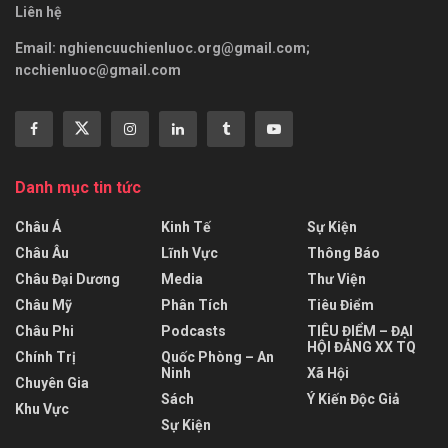
Liên hệ
Email:
nghiencuuchienluoc.org@gmail.com
;
ncchienluoc@gmail.com
Danh mục tin tức
Châu Á
Kinh Tế
Sự Kiện
Châu Âu
Lĩnh Vực
Thông Báo
Châu Đại Dương
Media
Thư Viện
Châu Mỹ
Phân Tích
Tiêu Điểm
Châu Phi
Podcasts
TIÊU ĐIỂM – ĐẠI
HỘI ĐẢNG XX TQ
Chính Trị
Quốc Phòng – An
Ninh
Xã Hội
Chuyên Gia
Sách
Ý Kiến Độc Giả
Khu Vực
Sự Kiện