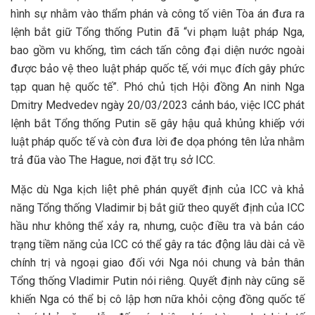
hình sự nhằm vào thẩm phán và công tố viên Tòa án đưa ra
lệnh bắt giữ Tổng thống Putin đã “vi phạm luật pháp Nga,
bao gồm vu khống, tìm cách tấn công đại diện nước ngoài
được bảo vệ theo luật pháp quốc tế, với mục đích gây phức
tạp quan hệ quốc tế”. Phó chủ tịch Hội đồng An ninh Nga
Dmitry Medvedev ngày 20/03/2023 cảnh báo, việc ICC phát
lệnh bắt Tổng thống Putin sẽ gây hậu quả khủng khiếp với
luật pháp quốc tế và còn đưa lời đe dọa phóng tên lửa nhằm
trả đũa vào The Hague, nơi đặt trụ sở ICC.
Mặc dù Nga kịch liệt phê phán quyết định của ICC và khả
năng Tổng thống Vladimir bị bắt giữ theo quyết định của ICC
hầu như không thể xảy ra, nhưng, cuộc điều tra và bản cáo
trạng tiềm năng của ICC có thể gây ra tác động lâu dài cả về
chính trị và ngoại giao đối với Nga nói chung và bản thân
Tổng thống Vladimir Putin nói riêng. Quyết định này cũng sẽ
khiến Nga có thể bị cô lập hơn nữa khỏi cộng đồng quốc tế