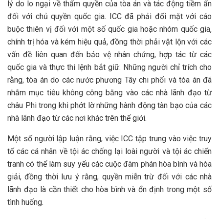
lý do lo ngại về thẩm quyền của tòa án và tác động tiềm ẩn
đối với chủ quyền quốc gia. ICC đã phải đối mặt với cáo
buộc thiên vị đối với một số quốc gia hoặc nhóm quốc gia,
chính trị hóa và kém hiệu quả, đồng thời phải vật lộn với các
vấn đề liên quan đến bảo vệ nhân chứng, hợp tác từ các
quốc gia và thực thi lệnh bắt giữ. Những người chỉ trích cho
rằng, tòa án do các nước phương Tây chi phối và tòa án đã
nhắm mục tiêu không công bằng vào các nhà lãnh đạo từ
châu Phi trong khi phớt lờ những hành động tàn bạo của các
nhà lãnh đạo từ các nơi khác trên thế giới.
Một số người lập luận rằng, việc ICC tập trung vào việc truy
tố các cá nhân về tội ác chống lại loài người và tội ác chiến
tranh có thể làm suy yếu các cuộc đàm phán hòa bình và hòa
giải, đồng thời lưu ý rằng, quyền miễn trừ đối với các nhà
lãnh đạo là cần thiết cho hòa bình và ổn định trong một số
tình huống.