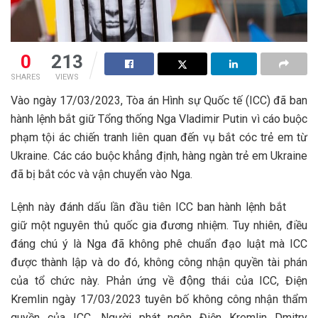
0
213
SHARES
VIEWS
Vào ngày 17/03/2023, Tòa án Hình sự Quốc tế (ICC) đã ban
hành lệnh bắt giữ Tổng thống Nga Vladimir Putin vì cáo buộc
phạm tội ác chiến tranh liên quan đến vụ bắt cóc trẻ em từ
Ukraine. Các cáo buộc khẳng định, hàng ngàn trẻ em Ukraine
đã bị bắt cóc và vận chuyển vào Nga.
Lệnh này đánh dấu lần đầu tiên ICC ban hành lệnh bắt
giữ một nguyên thủ quốc gia đương nhiệm. Tuy nhiên, điều
đáng chú ý là Nga đã không phê chuẩn đạo luật mà ICC
được thành lập và do đó, không công nhận quyền tài phán
của tổ chức này. Phản ứng về động thái của ICC, Điện
Kremlin ngày 17/03/2023 tuyên bố không công nhận thẩm
quyền của ICC. Người phát ngôn Điện Kremlin Dmitry