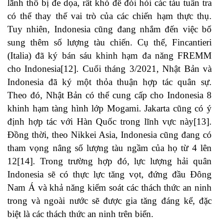
lãnh thổ bị đe dọa, rất khó để đòi hỏi các tàu tuần tra
có thể thay thế vai trò của các chiến hạm thực thụ.
Tuy nhiên, Indonesia cũng đang nhắm đến việc bổ
sung thêm số lượng tàu chiến. Cụ thể, Fincantieri
(Italia) đã ký bán sáu khinh hạm đa năng FREMM
cho Indonesia
[12]
. Cuối tháng 3/2021, Nhật Bản và
Indonesia đã ký một thỏa thuận hợp tác quân sự.
Theo đó, Nhật Bản có thể cung cấp cho Indonesia 8
khinh hạm tàng hình lớp Mogami. Jakarta cũng có ý
định hợp tác với Hàn Quốc trong lĩnh vực này
[13]
.
Đồng thời, theo Nikkei Asia, Indonesia cũng đang có
tham vọng nâng số lượng tàu ngầm của họ từ 4 lên
12
[14]
. Trong trường hợp đó, lực lượng hải quân
Indonesia sẽ có thực lực tăng vọt, đứng đầu Đông
Nam Á và khả năng kiểm soát các thách thức an ninh
trong và ngoài nước sẽ được gia tăng đáng kể, đặc
biệt là các thách thức an ninh trên biển.