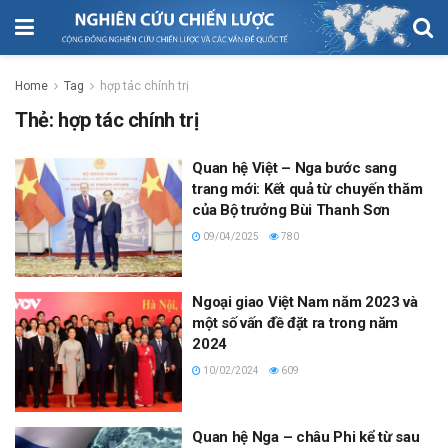
Home
Tag
hợp tác chính trị
Thẻ:
hợp tác chính trị
Quan hệ Việt – Nga bước sang
trang mới: Kết quả từ chuyến thăm
của Bộ trưởng Bùi Thanh Sơn
09/04/2025
780
Ngoại giao Việt Nam năm 2023 và
một số vấn đề đặt ra trong năm
2024
10/02/2024
609
Quan hệ Nga – châu Phi kể từ sau