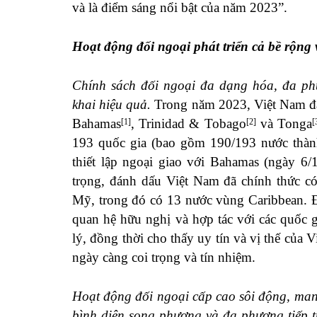
và là điểm sáng nổi bật của năm 2023”.
Hoạt động đối ngoại phát triển cả bề rộng 
Chính sách đối ngoại đa dạng hóa, đa phư
khai hiệu quả.
Trong năm 2023, Việt Nam đã t
Bahamas
, Trinidad & Tobago
và Tonga
[1]
[2]
[
193 quốc gia (bao gồm 190/193 nước thàn
thiết lập ngoại giao với Bahamas (ngày 6/
trọng, đánh dấu Việt Nam đã chính thức có
Mỹ, trong đó có 13 nước vùng Caribbean. Đi
quan hệ hữu nghị và hợp tác với các quốc 
lý, đồng thời cho thấy uy tín và vị thế của 
ngày càng coi trọng và tín nhiệm.
Hoạt động đối ngoại cấp cao sôi động, mang
bình diện song phương và đa phương tiếp t