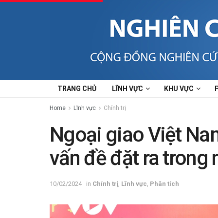
TRANG CHỦ
LĨNH VỰC
KHU VỰC
Home
Lĩnh vực
Chính trị
Ngoại giao Việt Na
vấn đề đặt ra trong
10/02/2024
in
Chính trị
,
Lĩnh vực
,
Phân tích