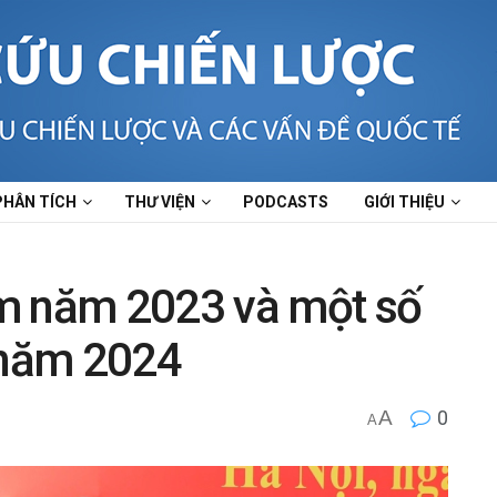
PHÂN TÍCH
THƯ VIỆN
PODCASTS
GIỚI THIỆU
m năm 2023 và một số
 năm 2024
A
0
A