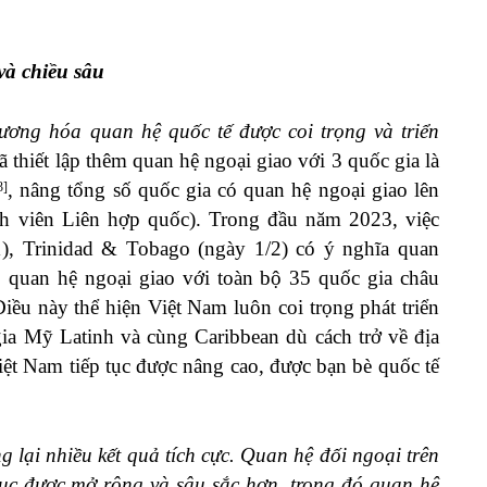
và chiều sâu
ơng hóa quan hệ quốc tế được coi trọng và triển
hiết lập thêm quan hệ ngoại giao với 3 quốc gia là
, nâng tổng số quốc gia có quan hệ ngoại giao lên
3]
h viên Liên hợp quốc). Trong đầu năm 2023, việc
1), Trinidad & Tobago (ngày 1/2) có ý nghĩa quan
 quan hệ ngoại giao với toàn bộ 35 quốc gia châu
ều này thể hiện Việt Nam luôn coi trọng phát triển
gia Mỹ Latinh và cùng Caribbean dù cách trở về địa
Việt Nam tiếp tục được nâng cao, được bạn bè quốc tế
 lại nhiều kết quả tích cực. Quan hệ đối ngoại trên
ục được mở rộng và sâu sắc hơn, trong đó quan hệ