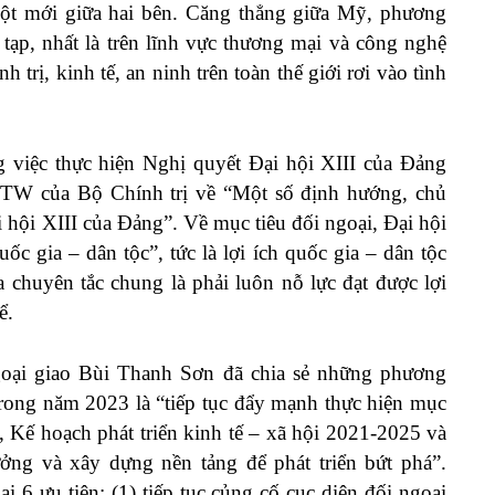
 đột mới giữa hai bên. Căng thẳng giữa Mỹ, phương
 tạp, nhất là trên lĩnh vực thương mại và công nghệ
 trị, kinh tế, an ninh trên toàn thế giới rơi vào tình
 việc thực hiện Nghị quyết Đại hội XIII của Đảng
TW của Bộ Chính trị về “Một số định hướng, chủ
i hội XIII của Đảng”. Về mục tiêu đối ngoại, Đại hội
ốc gia – dân tộc”, tức là lợi ích quốc gia – dân tộc
ra chuyên tắc chung là phải luôn nỗ lực đạt được lợi
ể.
oại giao Bùi Thanh Sơn đã chia sẻ những phương
rong năm 2023 là “tiếp tục đẩy mạnh thực hiện mục
I, Kế hoạch phát triển kinh tế – xã hội 2021-2025 và
ưởng và xây dựng nền tảng để phát triển bứt phá”.
i 6 ưu tiên: (1) tiếp tục củng cố cục diện đối ngoại