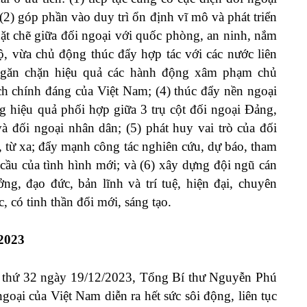
 (2) góp phần vào duy trì ổn định vĩ mô và phát triển
hặt chẽ giữa đối ngoại với quốc phòng, an ninh, nắm
bộ, vừa chủ động thúc đẩy hợp tác với các nước liên
 ngăn chặn hiệu quả các hành động xâm phạm chủ
ích chính đáng của Việt Nam; (4) thúc đẩy nền ngoại
ng hiệu quả phối hợp giữa 3 trụ cột đối ngoại Đảng,
à đối ngoại nhân dân; (5) phát huy vai trò của đối
, từ xa; đẩy mạnh công tác nghiên cứu, dự báo, tham
cầu của tình hình mới; và (6) xây dựng đội ngũ cán
ởng, đạo đức, bản lĩnh và trí tuệ, hiện đại, chuyên
 có tinh thần đổi mới, sáng tạo.
 2023
n thứ 32 ngày 19/12/2023, Tổng Bí thư Nguyễn Phú
goại của Việt Nam diễn ra hết sức sôi động, liên tục