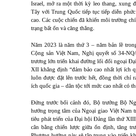
Israel, mở ra một thời kỳ leo thang, xung
Tây với Trung Quốc tiếp tục tiếp diễn phức
cao. Các cuộc chiến đã khiến môi trường chính
trạng bất ổn và căng thẳng.
Năm 2023 là năm thứ 3 – năm bản lề trong
Cộng sản Việt Nam, Nghị quyết số 34-NQ/
trương lớn triển khai đường lối đối ngoại Đạ
XII khẳng định “đảm bảo cao nhất lợi ích qu
luôn được đặt lên trước hết, đồng thời chỉ 
ích quốc gia – dân tộc tới mức cao nhất có th
Đứng trước bối cảnh đó, Bộ trưởng Bộ Ng
hướng trọng tâm của Ngoại giao Việt Nam t
tiêu phát triển của Đại hội Đảng lần thứ XII
cân bằng chiến lược giữa ổn định, tăng tr
Phương hướng này sẽ tập trung vào triển kha