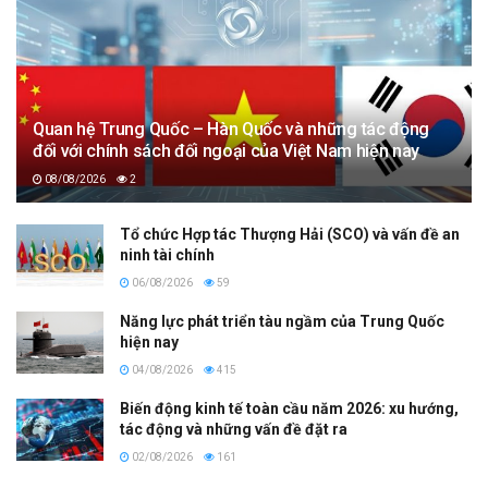
Quan hệ Trung Quốc – Hàn Quốc và những tác động
đối với chính sách đối ngoại của Việt Nam hiện nay
08/08/2026
2
Tổ chức Hợp tác Thượng Hải (SCO) và vấn đề an
ninh tài chính
06/08/2026
59
Năng lực phát triển tàu ngầm của Trung Quốc
hiện nay
04/08/2026
415
Biến động kinh tế toàn cầu năm 2026: xu hướng,
tác động và những vấn đề đặt ra
02/08/2026
161