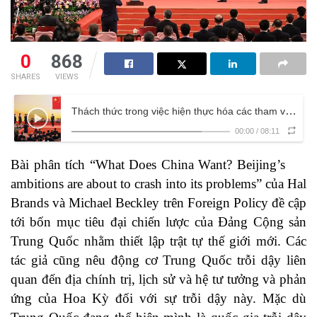
0
868
SHARES
VIEWS
Thách thức trong việc hiện thực hóa các tham vọng thiết lập trật tự thế giới mới của Trung Quốc
00:00
/
08:11
Bài phân tích “What Does China Want? Beijing’s
ambitions are about to crash into its problems” của Hal
Brands và Michael Beckley trên Foreign Policy đề cập
tới bốn mục tiêu đại chiến lược của Đảng Cộng sản
Trung Quốc nhằm thiết lập trật tự thế giới mới. Các
tác giả cũng nêu động cơ Trung Quốc trỗi dậy liên
quan đến địa chính trị, lịch sử và hệ tư tưởng và phản
ứng của Hoa Kỳ đối với sự trỗi dậy này. Mặc dù