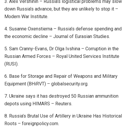
3. Alex Vershinin – Russia’s logistical problems may slow
down Russia’s advance, but they are unlikely to stop it –
Modern War Institute.
4. Susanne Oxenstierna – Russia’s defense spending and
the economic decline – Journal of Eurasian Studies.
5. Sam Cranny-Evans, Dr Olga Ivshina – Corruption in the
Russian Armed Forces – Royal United Services Institute
(RUSI).
6. Base for Storage and Repair of Weapons and Military
Equipment (BHiRVT) – globalsecurity.org.
7. Ukraine says it has destroyed 50 Russian ammunition
depots using HIMARS – Reuters.
8. Russia’s Brutal Use of Artillery in Ukraine Has Historical
Roots – foreignpolicy.com.