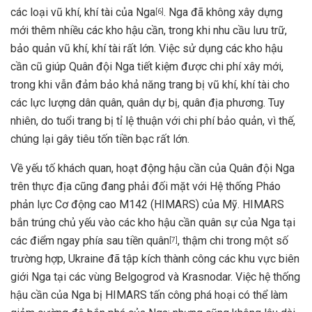
các loại vũ khí, khí tài của Nga
. Nga đã không xây dựng
[
6
]
mới thêm nhiều các kho hậu cần, trong khi nhu cầu lưu trữ,
bảo quản vũ khí, khí tài rất lớn. Việc sử dụng các kho hậu
cần cũ giúp Quân đội Nga tiết kiệm được chi phí xây mới,
trong khi vẫn đảm bảo khả năng trang bị vũ khí, khí tài cho
các lực lượng dân quân, quân dự bị, quân địa phương. Tuy
nhiên, do tuổi trang bị tỉ lệ thuận với chi phí bảo quản, vì thế,
chúng lại gây tiêu tốn tiền bạc rất lớn.
Về yếu tố khách quan, hoạt động hậu cần của Quân đội Nga
trên thực địa cũng đang phải đối mặt với Hệ thống Pháo
phản lực Cơ động cao M142 (HIMARS) của Mỹ. HIMARS
bắn trúng chủ yếu vào các kho hậu cần quân sự của Nga tại
các điểm ngay phía sau tiền quân
, thậm chi trong một số
[
7
]
trường hợp, Ukraine đã tập kích thành công các khu vực biên
giới Nga tại các vùng Belgogrod và Krasnodar. Việc hệ thống
hậu cần của Nga bị HIMARS tấn công phá hoại có thể làm