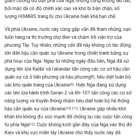
giảm cường độ bắn phá của Nga; nhưng cũng không lâu dài,
bởi mặc dù có độ chính xác cao và khó bị bắn chặn, số
lượng HIMARS trang bị cho Ukraine hiện khá hạn chế.
Về phía Ukraine, nước này cũng gặp vấn đề tham nhũng, nạn
tuồn hàng ra thị trường chợ đen và chậm trễ viện trợ của
phương Tây. Tuy nhiên, những vấn đề này không có tác động
lớn đến hậu cần quân sự Ukraine trong chiến tranh bằng sự
phá hoại của Nga. Ngay từ những ngày đầu tiên, Nga đã sử
dụng tên lửa Kalibr và Iskander tấn công các cơ sở hậu cần
quân sự cả ở tiền phương và hậu phương
, tiêu diệt toàn bộ
[
8
]
các kho quân trang của Ukraine
. Hiện Nga đang sử dụng
[
9
]
các tên lửa hành trình Geran-2 và Kh-101 tấn công các cơ sở
năng lượng và truyền thông nhằm tiêu diệt toàn bộ hệ thống
hậu cần quân sự của Ukraine
. Ukraine gặp nhiều khó
[
10
]
[
11
]
khăn khi không đủ sức mạnh để chống lại các cuộc tấn công
từ phía Nga
. Cuộc không kích gần đây của Nga vào thủ đô
[
12
]
Kiev và khu vực miền tây Ukraine cho thấy nước này đã