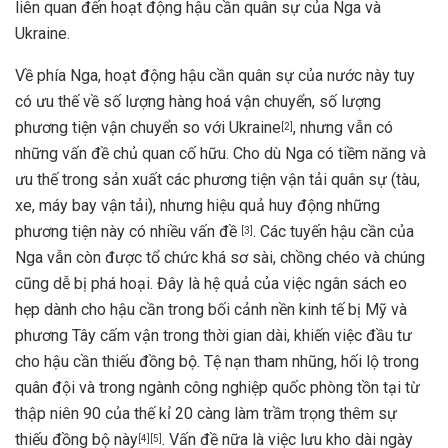
liên quan đến hoạt động hậu cần quân sự của Nga và
Ukraine.
Về phía Nga, hoạt động hậu cần quân sự của nước này tuy
có ưu thế về số lượng hàng hoá vận chuyển, số lượng
phương tiện vận chuyển so với Ukraine
, nhưng vẫn có
[
2
]
những vấn đề chủ quan cố hữu. Cho dù Nga có tiềm năng và
ưu thế trong sản xuất các phương tiện vận tải quân sự (tàu,
xe, máy bay vận tải), nhưng hiệu quả huy động những
phương tiện này có nhiều vấn đề
. Các tuyến hậu cần của
[
3
]
Nga vẫn còn được tổ chức khá sơ sài, chồng chéo và chúng
cũng dễ bị phá hoại. Đây là hệ quả của việc ngân sách eo
hẹp dành cho hậu cần trong bối cảnh nền kinh tế bị Mỹ và
phương Tây cấm vận trong thời gian dài, khiến việc đầu tư
cho hậu cần thiếu đồng bộ. Tệ nạn tham nhũng, hối lộ trong
quân đội và trong ngành công nghiệp quốc phòng tồn tại từ
thập niên 90 của thế kỉ 20 càng làm trầm trọng thêm sự
thiếu đồng bộ này
. Vấn đề nữa là việc lưu kho dài ngày
[
4
][
5
]