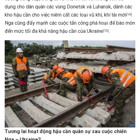
dụng cho dân quân các vùng Donetsk và Luhansk, dành các
kho hậu cần cho việc niêm cất các loại vũ khí, khí tài mới
.
[14]
Nga cũng đẩy mạnh các cuộc tấn công phá hoại để bào mòn
đến mức tối đa khả năng hậu cần của Ukraine
.
[15]
Tương lai hoạt động hậu cần quân sự sau cuộc chiến
Nga – Ukraine?