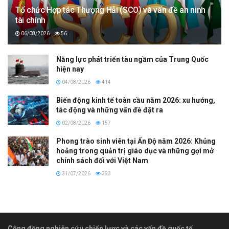
Tổ chức Hợp tác Thượng Hải (SCO) và vấn đề an ninh
tài chính
06/08/2026
56
Năng lực phát triển tàu ngầm của Trung Quốc
hiện nay
04/08/2026
414
Biến động kinh tế toàn cầu năm 2026: xu hướng,
tác động và những vấn đề đặt ra
02/08/2026
157
Phong trào sinh viên tại Ấn Độ năm 2026: Khủng
hoảng trong quản trị giáo dục và những gợi mở
chính sách đối với Việt Nam
31/07/2026
393
Cộng đồng nghiên cứu chiến lược và các vấn đề quốc tế.