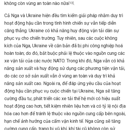
không còn vùng an toàn nào nữa
.
[
13
]
Cả Nga và Ukraine hiện đều tìm kiếm giải pháp nhằm duy trì
hoạt động hậu cần trong tình hình chiến sự vẫn tiếp diễn
căng thẳng. Ukraine có khả năng huy động vận tải dân sự
phục vụ cho chiến trường. Tuy nhiên, sau các cuộc không
kích của Nga, Ukraine về căn bản đã bị phi công nghiệp hoá
hoàn toàn; do đó, bắt buộc phải lệ thuộc vào nguồn cung các
xe vận tải của các nước NATO. Trong khi đó, Nga vẫn có khả
năng sản xuất và huy động sử dụng các phương tiện vận tải,
do các cơ sở sản xuất vẫn ở vùng an toàn và duy trì khả
năng sản xuất cao. Ngoài ra, để đáp ứng yêu cầu của hoạt
động hậu cần phục vụ cuộc chiến tại Ukraine, Nga sẽ tăng
cường đầu tư, phát triển các xe tải thế hệ mới có hiệu suất
hoạt động cao hơn, tiết kiệm nhiên liệu hơn và có tỷ lệ nội địa
hóa cao hơn để tránh lệ thuộc vào nguồn cung cấp bên ngoài,
hạn chế ảnh hưởng của cấm vận kinh tế. Nga cũng sẽ tăng
cường cung cấp, trang bị vũ khí, khí tài cũ không còn sử