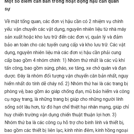
Một số điểm căn bản trong hoạt động hậu cần quân
sự
Về mặt tổng quan, các đơn vị hậu cần có 2 nhiệm vụ chính
yếu: vận chuyển các vật dụng, nguyên nhiên liệu từ nhà máy
sản xuất hoặc kho lưu trữ đến các đơn vị; quản lý và đảm
bảo an toàn cho các tuyến cung cấp và kho lưu trữ. Các vật
dụng, nguyên nhiên liệu mà các đơn vị hậu cần phải cung
cấp bao gồm 4 nhóm chính: 1) Nhóm thứ nhất là các vũ khí
tấn công, bao gồm súng, pháo, xe tăng, xe chở quân và đạn
dược. Đây là nhóm đối tượng vận chuyển căn bản nhất, nguy
hiểm nhất do tính dễ cháy nổ. 2) Nhóm thứ hai là các trang bị
phòng vệ, bao gồm áo giáp chống đạn, mũ bảo hiểm và công
cụ nguỵ trang, là những trang bị giúp cho những người lính
sống sót lâu hơn, từ đó hạn chế thiệt hại nhân mạng, giúp chỉ
huy chiến trường vận dụng chiến thuật thuận lợi hơn. 3)
Nhóm thứ ba là các công cụ hỗ trợ cho binh lính và thiết bị,
bao gồm các thiết bị liên lạc, kính nhìn đêm, kính hồng ngoại