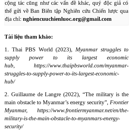
cộng tác cũng như các vấn đề khác, quý độc giả có 
thể gửi về Ban Biên tập Nghiên cứu Chiến lược qua 
địa chỉ: 
nghiencuuchienluoc.org@gmail.com
Tài liệu tham khảo:
1. Thai PBS World (2023),
Myanmar struggles to
supply power to its largest economic
hub
,
https://www.thaipbsworld.com/myanmar-
struggles-to-supply-power-to-its-largest-economic-
hub/
2. Guillaume de Langre (2022)
,
“The military is the
main obstacle to Myanmar’s energy security”,
Frontier
Myanmar,
https://www.frontiermyanmar.net/en/the-
military-is-the-main-obstacle-to-myanmars-energy-
security/