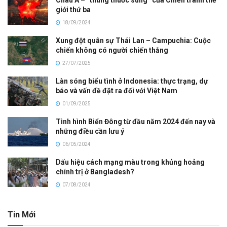
Châu Á – “thùng thuốc súng” của Chiến tranh thế
giới thứ ba
18/09/2024
Xung đột quân sự Thái Lan – Campuchia: Cuộc
chiến không có người chiến thắng
27/07/2025
Làn sóng biểu tình ở Indonesia: thực trạng, dự
báo và vấn đề đặt ra đối với Việt Nam
01/09/2025
Tình hình Biển Đông từ đầu năm 2024 đến nay và
những điều cần lưu ý
06/05/2024
Dấu hiệu cách mạng màu trong khủng hoảng
chính trị ở Bangladesh?
07/08/2024
Tin Mới