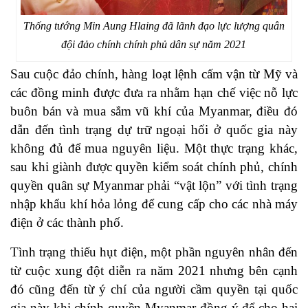
Thống tướng Min Aung Hlaing đã lãnh đạo lực lượng quân
đội đảo chính chính phủ dân sự năm 2021
Sau cuộc đảo chính, hàng loạt lệnh cấm vận từ Mỹ và
các đồng minh được đưa ra nhằm hạn chế việc nỗ lực
buôn bán và mua sắm vũ khí của Myanmar, điều đó
dẫn đến tình trạng dự trữ ngoại hối ở quốc gia này
không đủ để mua nguyên liệu. Một thực trạng khác,
sau khi giành được quyền kiểm soát chính phủ, chính
quyền quân sự Myanmar phải “vật lộn” với tình trạng
nhập khẩu khí hỏa lỏng để cung cấp cho các nhà máy
điện ở các thành phố.
Tình trạng thiếu hụt điện, một phần nguyên nhân đến
từ cuộc xung đột diễn ra năm 2021 nhưng bên cạnh
đó cũng đến từ ý chí của người cầm quyền tại quốc
gia này khi chính quyền Myanmar đồng ý để cho hai