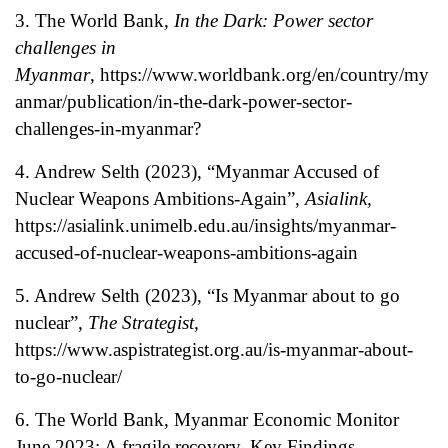
3. The World Bank,
In the Dark: Power sector
challenges in
Myanmar
,
https://www.worldbank.org/en/country/my
anmar/publication/in-the-dark-power-sector-
challenges-in-myanmar?
4. Andrew Selth (2023), “Myanmar Accused of
Nuclear Weapons Ambitions-Again”,
Asialink,
https://asialink.unimelb.edu.au/insights/myanmar-
accused-of-nuclear-weapons-ambitions-again
5. Andrew Selth (2023), “Is Myanmar about to go
nuclear”,
The Strategist,
https://www.aspistrategist.org.au/is-myanmar-about-
to-go-nuclear/
6. The World Bank, Myanmar Economic Monitor
June 2023: A fragile recovery. Key Findings,