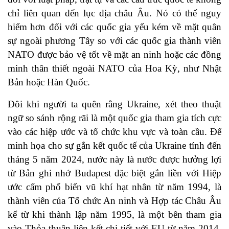
chỉ liên quan đến lục địa châu Âu. Nó có thể nguy
hiểm hơn đối với các quốc gia yếu kém về mặt quân
sự ngoài phương Tây so với các quốc gia thành viên
NATO được bảo vệ tốt về mặt an ninh hoặc các đồng
minh thân thiết ngoài NATO của Hoa Kỳ, như Nhật
Bản hoặc Hàn Quốc.
Đôi khi người ta quên rằng Ukraine, xét theo thuật
ngữ so sánh rộng rãi là một quốc gia tham gia tích cực
vào các hiệp ước và tổ chức khu vực và toàn cầu. Để
minh họa cho sự gắn kết quốc tế của Ukraine tính đến
tháng 5 năm 2024, nước này là nước được hưởng lợi
từ
Bản ghi nhớ Budapest
đặc biệt gắn liền với
Hiệp
ước cấm phổ biến vũ khí hạt nhân
từ năm 1994, là
thành viên của
Tổ chức An ninh và Hợp tác
Châu Âu
kể từ khi thành lập năm 1995, là một bên tham gia
vào
Thỏa thuận liên kết
chi tiết với EU từ năm 2014,