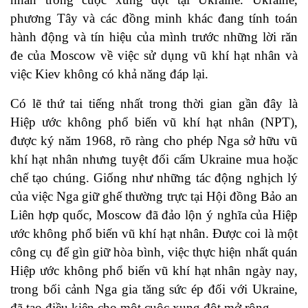
phương Tây và các đồng minh khác đang tính toán
hành động và tín hiệu của mình
trước những lời răn
đe của Moscow về việc sử dụng vũ khí hạt nhân
và
việc Kiev không có khả năng đáp lại.
Có lẽ thứ tai tiếng nhất trong thời gian gần đây là
Hiệp ước không phổ biến vũ khí hạt nhân (
NPT
),
được ký năm 1968, rõ ràng cho phép Nga sở hữu vũ
khí hạt nhân nhưng tuyệt đối cấm Ukraine mua hoặc
chế tạo chúng. Giống như những tác động nghịch lý
của việc Nga giữ ghế thường trực tại Hội đồng Bảo an
Liên hợp quốc, Moscow đã đảo lộn ý nghĩa của Hiệp
ước không phổ biến vũ khí hạt nhân. Được coi là một
công cụ để gìn giữ hòa bình, việc thực hiện nhất quán
Hiệp ước không phổ biến vũ khí hạt nhân ngày nay,
trong bối cảnh Nga gia tăng sức ép đối với Ukraine,
đã tạo điều kiện cho một cuộc xung đột mở rộng.