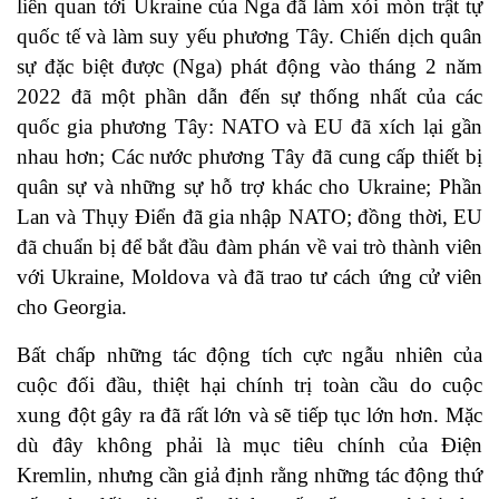
liên quan tới Ukraine của Nga đã làm xói mòn trật tự
quốc tế và làm suy yếu phương Tây. Chiến dịch quân
sự đặc biệt được (Nga) phát động vào tháng 2 năm
2022 đã một phần dẫn đến sự thống nhất của các
quốc gia phương Tây: NATO và EU đã xích lại gần
nhau hơn; Các nước phương Tây đã cung cấp thiết bị
quân sự và những sự hỗ trợ khác cho Ukraine; Phần
Lan và Thụy Điển đã gia nhập NATO; đồng thời,
EU
đã chuẩn bị để bắt đầu đàm phán về vai trò thành viên
với Ukraine, Moldova và đã trao tư cách ứng cử viên
cho Georgia.
Bất chấp những tác động tích cực ngẫu nhiên của
cuộc đối đầu, thiệt hại chính trị toàn cầu do cuộc
xung đột gây ra đã rất lớn và sẽ tiếp tục lớn hơn. Mặc
dù đây không phải là mục tiêu chính của Điện
Kremlin, nhưng cần giả định rằng những tác động thứ