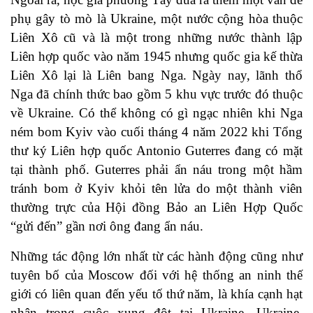
phụ gây tò mò là
Ukraine
, một nước cộng hòa thuộc
Liên Xô cũ và là một trong những nước thành lập
Liên hợp quốc vào năm 1945 nhưng quốc gia kế thừa
Liên Xô lại là Liên bang Nga. Ngày nay, lãnh thổ
Nga đã chính thức bao gồm 5 khu vực trước đó thuộc
về Ukraine. Có thể không có gì ngạc nhiên khi Nga
ném bom
Kyiv vào cuối tháng 4 năm 2022 khi Tổng
thư ký Liên hợp quốc Antonio Guterres đang có mặt
tại thành phố. Guterres phải ẩn náu trong một hầm
tránh bom ở Kyiv khỏi tên lửa do một thành viên
thường trực của Hội đồng Bảo an Liên Hợp Quốc
“gửi đến” gần nơi ông đang ẩn náu.
Những tác động lớn nhất từ ​​các hành động cũng như
tuyên bố của Moscow đối với hệ thống an ninh thế
giới có liên quan đến yếu tố thứ năm, là khía cạnh hạt
nhân trong cuộc xung đột tại Ukraine. Ukraine,