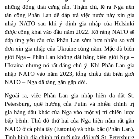
những động thái cứng rắn. Thậm chí, lẽ ra Nga nên
tấn công Phần Lan để đáp trả việc nước này xin gia
nhập NATO sau khi ý định gia nhập của Helsinki
được công khai vào đầu năm 2022. Rõ ràng NATO sẽ
đáp ứng yêu cầu của Phần Lan sớm hơn nhiều so với
đơn xin gia nhập của Ukraine cùng năm. Mặc dù biên
giới Nga – Phần Lan không dài bằng biên giới Nga –
Ukraina nhưng nó rất đáng chú ý. Khi Phần Lan gia
nhập NATO vào năm 2023, tổng chiều dài biên giới
NATO – Nga đã tăng gần gấp đôi.
Ngoài ra, việc Phần Lan gia nhập hiện đã đặt St.
Petersburg, quê hương của Putin và nhiều chính trị
gia hàng đầu khác của Nga vào một vị trí chiến lược
bấp bênh. Thủ đô thứ hai của Nga hiện nằm rất gần
NATO ở cả phía tây (Estonia) và phía bắc (Phần Lan).
Tình hình địa chính trị mới này đối với St. Petersburg