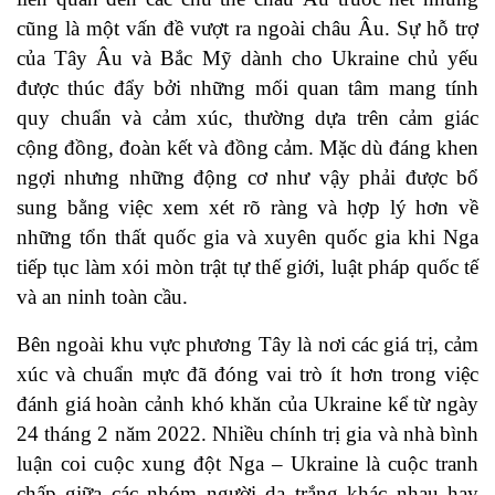
cũng là một vấn đề vượt ra ngoài châu Âu. Sự hỗ trợ
của Tây Âu và Bắc Mỹ dành cho Ukraine chủ yếu
được thúc đẩy bởi những mối quan tâm mang tính
quy chuẩn và cảm xúc, thường dựa trên cảm giác
cộng đồng, đoàn kết và đồng cảm. Mặc dù đáng khen
ngợi nhưng những động cơ như vậy phải được bổ
sung bằng việc xem xét rõ ràng và hợp lý hơn về
những tổn thất quốc gia và xuyên quốc gia khi Nga
tiếp tục làm xói mòn trật tự thế giới, luật pháp quốc tế
và an ninh toàn cầu.
Bên ngoài khu vực phương Tây là nơi các
giá trị, cảm
xúc và chuẩn mực
đã đóng vai trò ít hơn trong việc
đánh giá hoàn cảnh khó khăn của Ukraine kể từ ngày
24 tháng 2 năm 2022. Nhiều chính trị gia và nhà bình
luận coi cuộc xung đột Nga – Ukraine là cuộc tranh
chấp
giữa các nhóm
người da trắng khác nhau hay