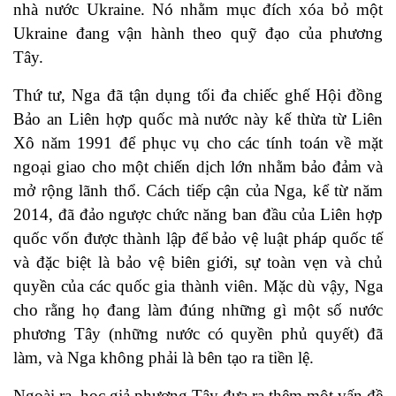
nhà nước Ukraine. Nó nhằm mục đích xóa bỏ một
Ukraine đang vận hành theo quỹ đạo của phương
Tây.
Thứ tư, Nga đã tận dụng tối đa chiếc ghế Hội ​​đồng
Bảo an Liên hợp quốc mà nước này kế thừa từ Liên
Xô năm 1991 để phục vụ cho các tính toán về mặt
ngoại giao cho một chiến dịch lớn nhằm bảo đảm và
mở rộng lãnh thổ. Cách tiếp cận của Nga, kể từ năm
2014, đã đảo ngược chức năng ban đầu của Liên hợp
quốc vốn được thành lập để bảo vệ luật pháp quốc tế
và đặc biệt là bảo vệ biên giới, sự toàn vẹn và chủ
quyền của các quốc gia thành viên. Mặc dù vậy, Nga
cho rằng họ đang làm đúng những gì một số nước
phương Tây (những nước có quyền phủ quyết) đã
làm, và Nga không phải là bên tạo ra tiền lệ.
Ngoài ra, học giả phương Tây đưa ra thêm một vấn đề