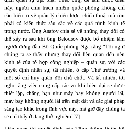
này, người chịu trách nhiệm quốc phòng không chỉ
cần hiểu rõ về quản lý chiến lược, chiến thuật mà còn
phải có kiến ​​thức sâu sắc về các quá trình kinh tế
trong nước. Ông Asafov chia sẻ về những thay đổi có
thể xảy ra sau khi ông Belousov được bổ nhiệm làm
người đứng đầu Bộ Quốc phòng Nga rằng “Tôi nghĩ
chúng ta sẽ thấy những thay đổi liên quan đến nền
kinh tế của tổ hợp công nghiệp – quân sự, với các
quyết định nhân sự, tất nhiên, ở cấp Thứ trưởng và
một số chỉ huy quân đội chủ chốt. Và tất nhiên, tôi
nghĩ rằng việc cung cấp các vũ khí hiện đại sẽ được
thiết lập, chẳng hạn như máy bay không người lái,
máy bay không người lái trên mặt đất và các giải pháp
sáng tạo khác trong lĩnh vực này, mà giờ đây chúng ta
sẽ chỉ thấy ở dạng thử nghiệm”[7].
Liên quan tới quyết định của Tổng thống Putin bổ