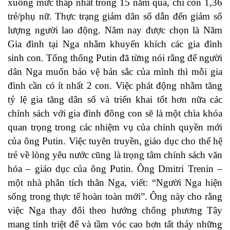
xuống mức thấp nhất trong 15 năm qua, chỉ còn 1,36
trẻ/phụ nữ. Thực trạng giảm dân số dẫn đến giảm số
lượng người lao động. Năm nay được chọn là Năm
Gia đình tại Nga nhằm khuyến khích các gia đình
sinh con. Tổng thống Putin đã từng nói rằng để người
dân Nga muốn bảo vệ bản sắc của mình thì mỗi gia
đình cần có ít nhất 2 con. Việc phát động nhằm tăng
tỷ lệ gia tăng dân số và triển khai tốt hơn nữa các
chính sách với gia đình đông con sẽ là một chìa khóa
quan trọng trong các nhiệm vụ của chính quyền mới
của ông Putin. Việc tuyên truyền, giáo dục cho thế hệ
trẻ về lòng yêu nước cũng là trọng tâm chính sách văn
hóa – giáo dục của ông Putin. Ông Dmitri Trenin –
một nhà phân tích thân Nga, viết: “Người Nga hiện
sống trong thực tế hoàn toàn mới”. Ông này cho rằng
việc Nga thay đổi theo hướng chống phương Tây
mang tính triệt để và tầm vóc cao hơn tất thảy những