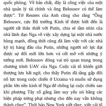
quốc phòng. Về bản chất, đây là công việc của một
nhà quản lý tài chính và ông Belousov có thể làm
được”. Tờ Reuters của Anh cũng cho rằng “Ông
Belousov, cựu Bộ trưởng Kinh tế được biết đến là
người rất thân thiết với Putin, chia sẻ tầm nhìn của
nhà lãnh đạo Nga về việc xây dựng lại một nhà nước
hùng mạnh, đồng thời cũng đã làm việc với các nhà
kỹ trị hàng đầu của Putin, những người nỗ lực đạt
được sự đổi mới lớn hơn và cởi mở với những ý
tưởng mới. Belousov đóng vai trò quan trọng trong
chương trình UAV của Nga. Cuộc cải tổ khiến giới
thượng lưu bất ngờ, cho thấy Putin đã tăng gấp đôi
nỗ lực trong cuộc chiến ở Ucraina và muốn sử dụng
phần lớn nền kinh tế Nga để chống lại cuộc chiến sau
khi phương Tây cố gắng làm suy yếu nó bằng các
biện pháp trừng phạt nhưng cho đến nay vẫn không
thành công”. Thời báo New York viết rằng, việc cải tổ