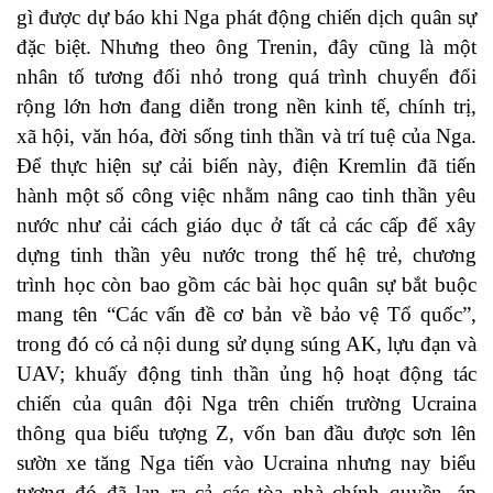
gì được dự báo khi Nga phát động chiến dịch quân sự
đặc biệt. Nhưng theo ông Trenin, đây cũng là một
nhân tố tương đối nhỏ trong quá trình chuyển đổi
rộng lớn hơn đang diễn trong nền kinh tế, chính trị,
xã hội, văn hóa, đời sống tinh thần và trí tuệ của Nga.
Để thực hiện sự cải biến này, điện Kremlin đã tiến
hành một số công việc nhằm nâng cao tinh thần yêu
nước như cải cách giáo dục ở tất cả các cấp để xây
dựng tinh thần yêu nước trong thế hệ trẻ, chương
trình học còn bao gồm các bài học quân sự bắt buộc
mang tên “Các vấn đề cơ bản về bảo vệ Tổ quốc”,
trong đó có cả nội dung sử dụng súng AK, lựu đạn và
UAV; khuấy động tinh thần ủng hộ hoạt động tác
chiến của quân đội Nga trên chiến trường Ucraina
thông qua biểu tượng Z, vốn ban đầu được sơn lên
sườn xe tăng Nga tiến vào Ucraina nhưng nay biểu
tượng đó đã lan ra cả các tòa nhà chính quyền, áp