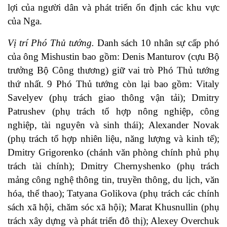
lợi của người dân và phát triển ổn định các khu vực
của Nga.
Vị trí Phó Thủ tướng.
Danh sách 10 nhân sự cấp phó
của ông Mishustin bao gồm: Denis Manturov (cựu Bộ
trưởng Bộ Công thương) giữ vai trò Phó Thủ tướng
thứ nhất. 9 Phó Thủ tướng còn lại bao gồm: Vitaly
Savelyev (phụ trách giao thông vận tải); Dmitry
Patrushev (phụ trách tổ hợp nông nghiệp, công
nghiệp, tài nguyên và sinh thái); Alexander Novak
(phụ trách tổ hợp nhiên liệu, năng lượng và kinh tế);
Dmitry Grigorenko (chánh văn phòng chính phủ phụ
trách tài chính); Dmitry Chernyshenko (phụ trách
mảng công nghệ thông tin, truyền thông, du lịch, văn
hóa, thể thao); Tatyana Golikova (phụ trách các chính
sách xã hội, chăm sóc xã hội); Marat Khusnullin (phụ
trách xây dựng và phát triển đô thị); Alexey Overchuk