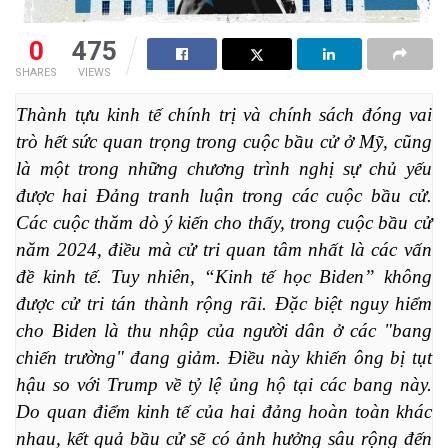
0
475
SHARES
VIEWS
Thành tựu kinh tế chính trị và chính sách đóng vai 
trò hết sức quan trọng trong cuộc bầu cử ở Mỹ, cũng 
là một trong những chương trình nghị sự chủ yếu 
được hai Đảng tranh luận trong các cuộc bầu cử
. 
Các cuộc thăm dò ý kiến cho thấy, trong cuộc bầu cử 
năm 2024, điều mà cử tri quan tâm nhất là các vấn 
đề kinh tế. Tuy nhiên, “Kinh tế học Biden” không 
được cử tri tán thành rộng rãi. Đặc biệt nguy hiểm 
cho Biden là thu nhập của người dân ở các "bang 
chiến trường" đang giảm. Điều này khiến ông bị tụt 
hậu so với Trump về tỷ lệ ủng hộ tại các bang này. 
Do quan điểm kinh tế của hai đảng hoàn toàn khác 
nhau, kết quả bầu cử sẽ có ảnh hưởng sâu rộng đến 