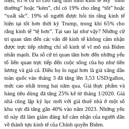
hiện, 81% cử tri cho rằng tình hình kinh tế Mỹ “bình
thường” hoặc “kém”, chỉ có 19% cho rằng “tốt” hoặc
“xuất sắc”. 19% số người được hỏi tin rằng kinh tế
hiện tại tốt hơn thời kỳ Trump, trong khi 65% cho
rằng kinh tế “tệ hơn”. Tại sao lại như vậy? Những cử
tri quan tâm đến các vấn đề kinh tế không cảm nhận
được trực tiếp những chỉ số kinh tế vĩ mô mà Biden
nhấn mạnh. Đa số cử tri quan tâm hơn đến những yếu
tố liên quan trực tiếp đến cuộc sống của họ như tiền
lương và giá cả. Điều họ lo ngại hơn là giá xăng dầu
toàn quốc vào tháng 3 đã tăng lên 3,53 USD/gallon,
mức cao nhất trong hai năm qua. Giá thực phẩm và
hàng tiêu dùng đã tăng 25% kể từ tháng 1/2020. Giá
nhà cũng lập kỷ lục mới với giá thuê nhà ở một số
khu vực đã tăng gần 40% vào năm 2023. Những yếu
tố này đã làm giảm đáng kể cảm nhận của người dân
về thành tựu kinh tế của Chính quyền Biden.