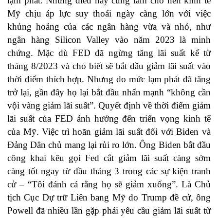
lạm phát. Nhưng điều này cũng làm cho nền kinh tế
Mỹ chịu áp lực suy thoái ngày càng lớn với việc
khủng hoảng của các ngân hàng vừa và nhỏ, như
ngân hàng Silicon Valley vào năm 2023 là minh
chứng. Mặc dù FED đã ngừng tăng lãi suất kể từ
tháng 8/2023 và cho biết sẽ bắt đầu giảm lãi suất vào
thời điểm thích hợp. Nhưng do mức lạm phát đã tăng
trở lại, gần đây họ lại bắt đầu nhấn mạnh “không cần
vội vàng giảm lãi suất”. Quyết định về thời điểm giảm
lãi suất của FED ảnh hưởng đến triển vọng kinh tế
của Mỹ. Việc trì hoãn giảm lãi suất đối với Biden và
Đảng Dân chủ mang lại rủi ro lớn. Ông Biden bắt đầu
công khai kêu gọi Fed cắt giảm lãi suất càng sớm
càng tốt ngay từ đầu tháng 3 trong các sự kiện tranh
cử – “Tôi đánh cá rằng họ sẽ giảm xuống”. Là Chủ
tịch Cục Dự trữ Liên bang Mỹ do Trump đề cử, ông
Powell đã nhiều lần gặp phải yêu cầu giảm lãi suất từ