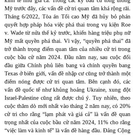
kinh tế như giá cả. Trong các kỳ bầu cử tổng thống
Mỹ trước đây, các vấn đề cử tri quan tâm khá rộng rãi.
Tháng 6/2022, Tòa án Tối cao Mỹ đã hủy bỏ phán
quyết hợp pháp hóa việc phá thai trong vụ kiện Roe
v. Wade từ nửa thế kỷ trước, khiến hàng triệu phụ nữ
Mỹ mất quyền phá thai. Vì vậy, “quyền phá thai” đã
trở thành trọng điểm quan tâm của nhiều cử tri trong
cuộc bầu cử năm 2024. Đầu năm nay, sau cuộc đối
đầu giữa Chính phủ liên bang và chính quyền bang
Texas ở biên giới, vấn đề nhập cư cũng trở thành một
điểm nóng được cử tri quan tâm. Bên cạnh đó, các
vấn đề quốc tế như khủng hoảng Ukraine, xung đột
Israel-Palestine cũng rất được chú ý. Tuy nhiên, theo
cuộc thăm dò mới nhất vào tháng 2 năm nay, có 20%
cử tri cho rằng “lạm phát và giá cả” là vấn đề quan
trọng nhất của cuộc bầu cử năm 2024, 11% cho rằng
“việc làm và kinh tế” là vấn đề hàng đầu. Đảng Cộng