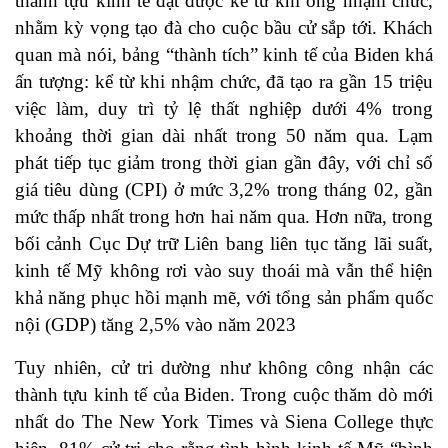
thành tựu kinh tế đạt được kể từ khi ông nhậm chức,
nhằm kỳ vọng tạo đà cho cuộc bầu cử sắp tới. Khách
quan mà nói, bảng “thành tích” kinh tế của Biden khá
ấn tượng: kể từ khi nhậm chức, đã tạo ra gần 15 triệu
việc làm, duy trì tỷ lệ thất nghiệp dưới 4% trong
khoảng thời gian dài nhất trong 50 năm qua. Lạm
phát tiếp tục giảm trong thời gian gần đây, với chỉ số
giá tiêu dùng (CPI) ở mức 3,2% trong tháng 02, gần
mức thấp nhất trong hơn hai năm qua. Hơn nữa, trong
bối cảnh Cục Dự trữ Liên bang liên tục tăng lãi suất,
kinh tế Mỹ không rơi vào suy thoái mà vẫn thể hiện
khả năng phục hồi mạnh mẽ, với tổng sản phẩm quốc
nội (GDP) tăng 2,5% vào năm 2023
Tuy nhiên, cử tri dường như không công nhận các
thành tựu kinh tế của Biden. Trong cuộc thăm dò mới
nhất do The New York Times và Siena College thực