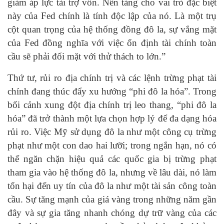
giảm áp lực tài trợ vốn. Nền tảng cho vai trò đặc biệt
này của Fed chính là tính độc lập của nó. Là một trụ
cột quan trọng của hệ thống đồng đô la, sự vắng mặt
của Fed đồng nghĩa với việc ổn định tài chính toàn
cầu sẽ phải đối mặt với thử thách to lớn.”
Thứ tư, rủi ro địa chính trị và các lệnh trừng phạt tài
chính đang thúc đẩy xu hướng “phi đô la hóa”. Trong
bối cảnh xung đột địa chính trị leo thang, “phi đô la
hóa” đã trở thành một lựa chọn hợp lý để đa dạng hóa
rủi ro. Việc Mỹ sử dụng đô la như một công cụ trừng
phạt như một con dao hai lưỡi; trong ngắn hạn, nó có
thể ngăn chặn hiệu quả các quốc gia bị trừng phạt
tham gia vào hệ thống đô la, nhưng về lâu dài, nó làm
tổn hại đến uy tín của đô la như một tài sản công toàn
cầu. Sự tăng mạnh của giá vàng trong những năm gần
đây và sự gia tăng nhanh chóng dự trữ vàng của các