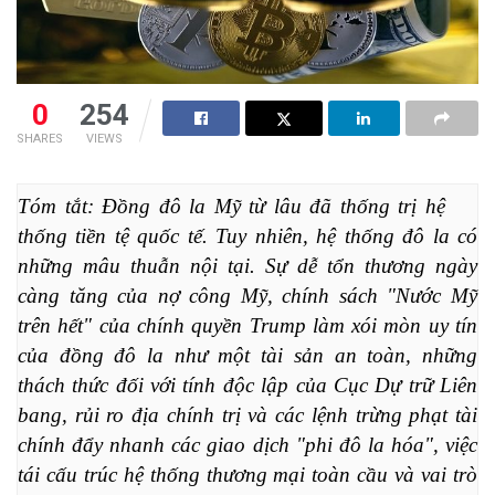
0
254
SHARES
VIEWS
Tóm tắt: Đồng đô la Mỹ từ lâu đã thống trị hệ 
thống tiền tệ quốc tế. Tuy nhiên, hệ thống đô la có 
những mâu thuẫn nội tại. Sự dễ tổn thương ngày 
càng tăng của nợ công Mỹ, chính sách "Nước Mỹ 
trên hết" của chính quyền Trump làm xói mòn uy tín 
của đồng đô la như một tài sản an toàn, những 
thách thức đối với tính độc lập của Cục Dự trữ Liên 
bang, rủi ro địa chính trị và các lệnh trừng phạt tài 
chính đẩy nhanh các giao dịch "phi đô la hóa", việc 
tái cấu trúc hệ thống thương mại toàn cầu và vai trò 