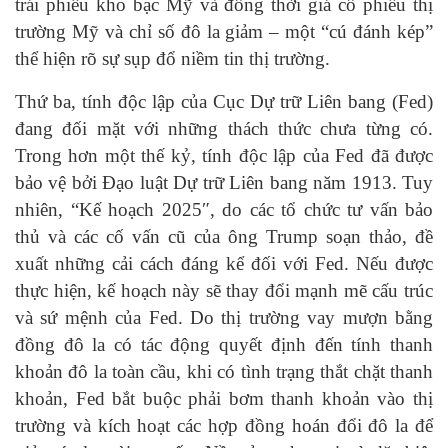
trái phiếu kho bạc Mỹ và đồng thời giá cổ phiếu thị
trường Mỹ và chỉ số đô la giảm – một “cú đánh kép”
thể hiện rõ sự sụp đổ niềm tin thị trường.
Thứ ba, tính độc lập của Cục Dự trữ Liên bang (Fed)
đang đối mặt với những thách thức chưa từng có.
Trong hơn một thế kỷ, tính độc lập của Fed đã được
bảo vệ bởi Đạo luật Dự trữ Liên bang năm 1913. Tuy
nhiên, “Kế hoạch 2025″, do các tổ chức tư vấn bảo
thủ và các cố vấn cũ của ông Trump soạn thảo, đề
xuất những cải cách đáng kể đối với Fed. Nếu được
thực hiện, kế hoạch này sẽ thay đổi mạnh mẽ cấu trúc
và sứ mệnh của Fed. Do thị trường vay mượn bằng
đồng đô la có tác động quyết định đến tính thanh
khoản đô la toàn cầu, khi có tình trạng thắt chặt thanh
khoản, Fed bắt buộc phải bơm thanh khoản vào thị
trường và kích hoạt các hợp đồng hoán đổi đô la để