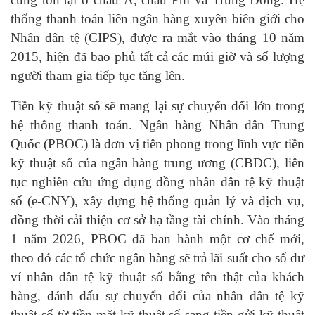
thống thanh toán liên ngân hàng xuyên biên giới cho
Nhân dân tệ (CIPS), được ra mắt vào tháng 10 năm
2015, hiện đã bao phủ tất cả các múi giờ và số lượng
người tham gia tiếp tục tăng lên.
Tiền kỹ thuật số sẽ mang lại sự chuyển đổi lớn trong
hệ thống thanh toán. Ngân hàng Nhân dân Trung
Quốc (PBOC) là đơn vị tiên phong trong lĩnh vực tiền
kỹ thuật số của ngân hàng trung ương (CBDC), liên
tục nghiên cứu ứng dụng đồng nhân dân tệ kỹ thuật
số (e-CNY), xây dựng hệ thống quản lý và dịch vụ,
đồng thời cải thiện cơ sở hạ tầng tài chính. Vào tháng
1 năm 2026, PBOC đã ban hành một cơ chế mới,
theo đó các tổ chức ngân hàng sẽ trả lãi suất cho số dư
ví nhân dân tệ kỹ thuật số bằng tên thật của khách
hàng, đánh dấu sự chuyển đổi của nhân dân tệ kỹ
thuật số từ tiền mặt kỹ thuật số sang tiền gửi kỹ thuật