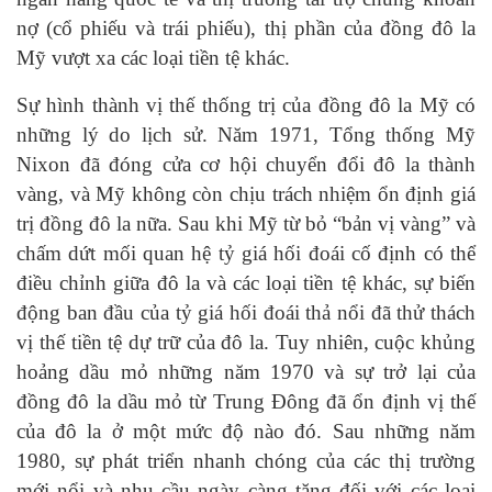
nợ (cổ phiếu và trái phiếu), thị phần của đồng đô la
Mỹ vượt xa các loại tiền tệ khác.
Sự hình thành vị thế thống trị của đồng đô la Mỹ có
những lý do lịch sử. Năm 1971, Tổng thống Mỹ
Nixon đã đóng cửa cơ hội chuyển đổi đô la thành
vàng, và Mỹ không còn chịu trách nhiệm ổn định giá
trị đồng đô la nữa. Sau khi Mỹ từ bỏ “bản vị vàng” và
chấm dứt mối quan hệ tỷ giá hối đoái cố định có thể
điều chỉnh giữa đô la và các loại tiền tệ khác, sự biến
động ban đầu của tỷ giá hối đoái thả nổi đã thử thách
vị thế tiền tệ dự trữ của đô la. Tuy nhiên, cuộc khủng
hoảng dầu mỏ những năm 1970 và sự trở lại của
đồng đô la dầu mỏ từ Trung Đông đã ổn định vị thế
của đô la ở một mức độ nào đó. Sau những năm
1980, sự phát triển nhanh chóng của các thị trường
mới nổi và nhu cầu ngày càng tăng đối với các loại