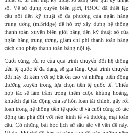
số. Về sử dụng xuyên biên giới, PBOC đã thiết lập
cầu nối tiền kỹ thuật số đa phương của ngân hàng
trung ương (mBridge) để hỗ trợ xây dựng hệ thống
thanh toán xuyên biên giới bằng tiền kỹ thuật số của
ngân hàng trung ương, giảm chi phí thanh toán bằng
cách cho phép thanh toán bằng nội tệ.
Cuối cùng, rủi ro của quá trình chuyển đổi hệ thống
tiền tệ quốc tế đa dạng sẽ gia tăng. Quá trình chuyển
đổi này đi kèm với sự bất ổn cao và những biến động
thường xuyên trong lựa chọn tiền tệ quốc tế. Thiếu
hợp tác sẽ làm trầm trọng thêm cuộc khủng hoảng,
khuếch đại tác động của sự hỗn loạn tài chính, gây rối
loạn trong hệ thống tiền tệ quốc tế và cuối cùng có tác
động tàn phá đối với nền kinh tế và thương mại toàn
cầu. Có những bài học lịch sử sâu sắc về vấn đề này.
Ví dụ, khi chế độ bản vị vàng sụp đổ vào những năm