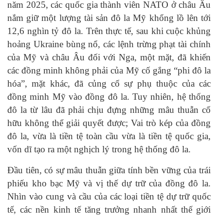
năm 2025, các quốc gia thành viên NATO ở châu Âu
nắm giữ một lượng tài sản đô la Mỹ khổng lồ lên tới
12,6 nghìn tỷ đô la. Trên thực tế, sau khi cuộc khủng
hoảng Ukraine bùng nổ, các lệnh trừng phạt tài chính
của Mỹ và châu Âu đối với Nga, một mặt, đã khiến
các đồng minh không phải của Mỹ cố gắng “phi đô la
hóa”, mặt khác, đã củng cố sự phụ thuộc của các
đồng minh Mỹ vào đồng đô la. Tuy nhiên, hệ thống
đô la từ lâu đã phải chịu đựng những mâu thuẫn cố
hữu không thể giải quyết được; Vai trò kép của đồng
đô la, vừa là tiền tệ toàn cầu vừa là tiền tệ quốc gia,
vốn dĩ tạo ra một nghịch lý trong hệ thống đô la.
Đầu tiên, có sự mâu thuẫn giữa tính bền vững của trái
phiếu kho bạc Mỹ và vị thế dự trữ của đồng đô la.
Nhìn vào cung và cầu của các loại tiền tệ dự trữ quốc
tế, các nền kinh tế tăng trưởng nhanh nhất thế giới