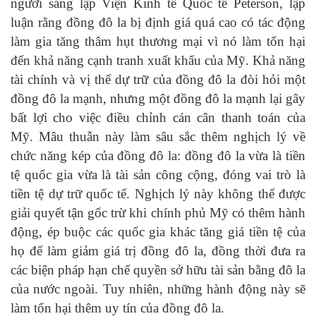
người sáng lập Viện Kinh tế Quốc tế Peterson, lập
luận rằng đồng đô la bị định giá quá cao có tác động
làm gia tăng thâm hụt thương mại vì nó làm tổn hại
đến khả năng cạnh tranh xuất khẩu của Mỹ. Khả năng
tài chính và vị thế dự trữ của đồng đô la đòi hỏi một
đồng đô la mạnh, nhưng một đồng đô la mạnh lại gây
bất lợi cho việc điều chỉnh cán cân thanh toán của
Mỹ. Mâu thuẫn này làm sâu sắc thêm nghịch lý về
chức năng kép của đồng đô la: đồng đô la vừa là tiền
tệ quốc gia vừa là tài sản công cộng, đóng vai trò là
tiền tệ dự trữ quốc tế. Nghịch lý này không thể được
giải quyết tận gốc trừ khi chính phủ Mỹ có thêm hành
động, ép buộc các quốc gia khác tăng giá tiền tệ của
họ để làm giảm giá trị đồng đô la, đồng thời đưa ra
các biện pháp hạn chế quyền sở hữu tài sản bằng đô la
của nước ngoài. Tuy nhiên, những hành động này sẽ
làm tổn hại thêm uy tín của đồng đô la.