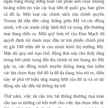
ngân hàng trung ương toàn cầu phản ánh cuộc khủng
hoảng niềm tin vào các loại tiền tệ quốc gia, bao gồm
cả đô la. Một loạt các chính sách của chính quyền
Trump đã dẫn đến căng thẳng giữa Mỹ và các đồng
minh, với các tranh chấp lãnh thổ và xung đột thương
mại đang diễn ra. Một quỹ hưu trí của Đan Mạch đã
quyết định rút danh mục đầu tư trái phiếu chính phủ
trị giá 100 triệu đô la của mình khỏi thị trường Mỹ.
Mặc dù quy mô hạn chế, động thái này cho thấy rằng
trong bối cảnh xung đột địa chính trị leo thang do Mỹ
gây ra, các đồng minh truyền thống đang tìm kiếm
các lựa chọn thay thế đô la để đa dạng hóa rủi ro, điều
này sẽ phá vỡ hiệu ứng mạng lưới của đô la và có tác
động sâu sắc đến hệ thống dự trữ.
Thứ năm, việc tái cấu trúc hệ thống thương mại toàn
cầu tạo ra những cơ hội mới cho việc lựa chọn tiền tệ.