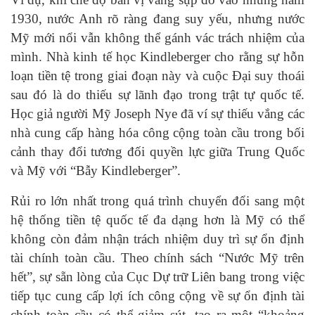
1930, nước Anh rõ ràng đang suy yếu, nhưng nước
Mỹ mới nổi vẫn không thể gánh vác trách nhiệm của
mình. Nhà kinh tế học Kindleberger cho rằng sự hỗn
loạn tiền tệ trong giai đoạn này và cuộc Đại suy thoái
sau đó là do thiếu sự lãnh đạo trong trật tự quốc tế.
Học giả người Mỹ Joseph Nye đã ví sự thiếu vắng các
nhà cung cấp hàng hóa công cộng toàn cầu trong bối
cảnh thay đổi tương đối quyền lực giữa Trung Quốc
và Mỹ với “Bẫy Kindleberger”.
Rủi ro lớn nhất trong quá trình chuyển đổi sang một
hệ thống tiền tệ quốc tế đa dạng hơn là Mỹ có thể
không còn đảm nhận trách nhiệm duy trì sự ổn định
tài chính toàn cầu. Theo chính sách “Nước Mỹ trên
hết”, sự sẵn lòng của Cục Dự trữ Liên bang trong việc
tiếp tục cung cấp lợi ích công cộng về sự ổn định tài
chính toàn cầu có thể giảm sút, tạo ra một “khoảng