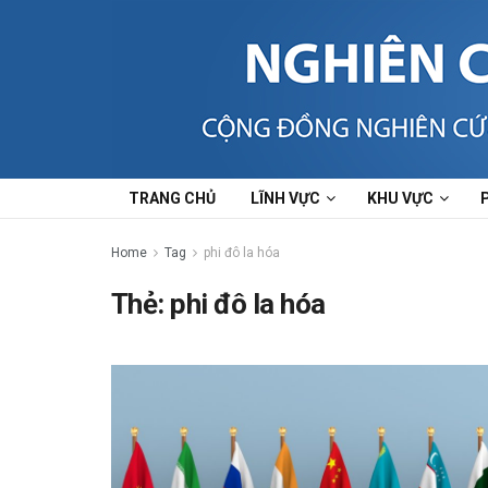
TRANG CHỦ
LĨNH VỰC
KHU VỰC
Home
Tag
phi đô la hóa
Thẻ:
phi đô la hóa