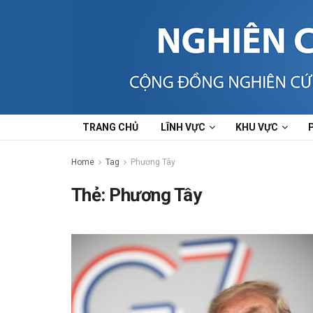
TRANG CHỦ
LĨNH VỰC
KHU VỰC
Home
Tag
Phương Tây
Thẻ:
Phương Tây