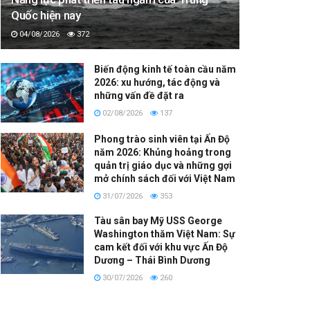
Quốc hiện nay
04/08/2026
372
Biến động kinh tế toàn cầu năm
2026: xu hướng, tác động và
những vấn đề đặt ra
02/08/2026
137
Phong trào sinh viên tại Ấn Độ
năm 2026: Khủng hoảng trong
quản trị giáo dục và những gợi
mở chính sách đối với Việt Nam
31/07/2026
353
Tàu sân bay Mỹ USS George
Washington thăm Việt Nam: Sự
cam kết đối với khu vực Ấn Độ
Dương – Thái Bình Dương
30/07/2026
260