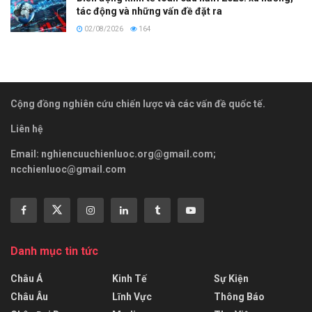
tác động và những vấn đề đặt ra
02/08/2026
164
Cộng đồng nghiên cứu chiến lược và các vấn đề quốc tế.
Liên hệ
Email:
nghiencuuchienluoc.org@gmail.com
;
ncchienluoc@gmail.com
Danh mục tin tức
Châu Á
Kinh Tế
Sự Kiện
Châu Âu
Lĩnh Vực
Thông Báo