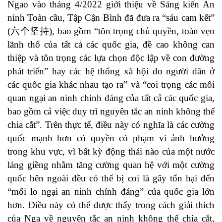
Ngao vào tháng 4/2022 giới thiệu về Sáng kiến An
ninh Toàn cầu, Tập Cận Bình đã đưa ra “
sáu cam kết
”
(六个坚持), bao gồm “tôn trọng chủ quyền, toàn vẹn
lãnh thổ của tất cả các quốc gia, đề cao không can
thiệp và tôn trọng các lựa chọn độc lập về con đường
phát triển” hay các hệ thống xã hội do người dân ở
các quốc gia khác nhau tạo ra” và “coi trọng các mối
quan ngại an ninh chính đáng của tất cả các quốc gia,
bao gồm cả việc duy trì nguyên tắc an ninh không thể
chia cắt”. Trên thực tế, điều này có nghĩa là các cường
quốc mạnh hơn có quyền có phạm vi ảnh hưởng
trong khu vực, vì bất kỳ động thái nào của một nước
láng giềng nhằm tăng cường quan hệ với một cường
quốc bên ngoài đều có thể bị coi là gây tổn hại đến
“mối lo ngại an ninh chính đáng” của quốc gia lớn
hơn. Điều này có thể được thấy trong cách giải thích
của Nga về
nguyên tắc an ninh không thể chia cắt
,