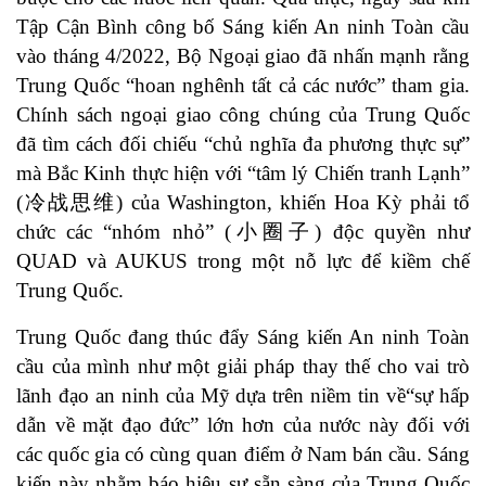
Tập Cận Bình công bố Sáng kiến An ninh Toàn cầu
vào tháng 4/2022, Bộ Ngoại giao đã
nhấn mạnh
rằng
Trung Quốc “hoan nghênh tất cả các nước” tham gia.
Chính sách ngoại giao công chúng của Trung Quốc
đã tìm cách
đối chiếu
“chủ nghĩa đa phương thực sự”
mà Bắc Kinh thực hiện với “
tâm lý Chiến tranh Lạnh
”
(冷战思维) của Washington, khiến Hoa Kỳ phải tổ
chức các “
nhóm nhỏ
” (小圈子) độc quyền như
QUAD và AUKUS trong một nỗ lực để kiềm chế
Trung Quốc.
Trung Quốc đang thúc đẩy Sáng kiến An ninh Toàn
cầu của mình như một giải pháp thay thế cho vai trò
lãnh đạo an ninh của Mỹ dựa trên niềm tin về“sự hấp
dẫn về mặt đạo đức” lớn hơn của nước này đối với
các quốc gia có cùng quan điểm ở Nam bán cầu. Sáng
kiến này nhằm báo hiệu sự sẵn sàng của Trung Quốc