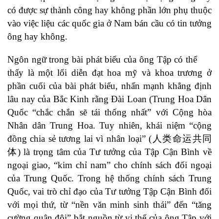
có được sự thành công hay không phần lớn phụ thuộc
vào việc liệu các quốc gia ở Nam bán cầu có tin tưởng
ông hay không.
Ngôn ngữ trong bài phát biểu của ông Tập có thể
thấy
là một lối diễn đạt hoa mỹ và khoa trương ở
phần cuối của bài phát biểu, nhấn mạnh khẳng định
lâu nay của Bắc Kinh rằng Đài Loan (Trung Hoa Dân
Quốc “chắc chắn sẽ tái thống nhất” với Cộng hòa
Nhân dân Trung Hoa. Tuy nhiên, khái niệm “cộng
đồng chia sẻ tương lai vì nhân loại” (人类命运共同
体) là trọng tâm của Tư tưởng của Tập Cận Bình về
ngoại giao, “
kim chỉ nam
” cho chính sách đối ngoại
của Trung Quốc. Trong hệ thống chính sách Trung
Quốc, vai trò chỉ đạo của Tư tưởng Tập Cận Bình đối
với mọi thứ, từ “
nền văn minh sinh thái
” đến “
tăng
cường quân đội
” bắt nguồn từ vị thế của ông Tập với