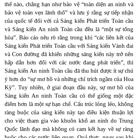
thế nào, chẳng hạn như bảo vệ “toàn diện an ninh và
bảo vệ toàn vẹn lãnh thổ” và lưu ý rằng sự tiếp nhận
của quốc tế đối với cả Sáng kiến Phát triển Toàn cầu
và Sáng kiến An ninh Toàn cầu đều là “một sự tổng
hòa”. Báo cáo nêu rõ rằng trong khi “các liên kết của
Sáng kiến Phát triển Toàn cầu với Sáng kiến Vành đai
và Con đường đã khiến những sáng kiến này trở nên
hấp dẫn hơn đối với các nước đang phát triển”, thì
Sáng kiến An ninh Toàn cầu đã thu hút được ít sự chú
ý hơn do “sự mơ hồ và những chỉ trích ngầm của Hoa
Kỳ”. Tuy nhiên, ở giai đoạn đầu này, sự mơ hồ của
Sáng kiến An ninh Toàn cầu có thể giống một đặc
điểm hơn là một sự hạn chế. Cấu trúc lỏng lẻo, không
ràng buộc của sáng kiến này tạo điều kiện thuận lợi
cho việc tham gia vào khuôn khổ an ninh do Trung
Quốc lãnh đạo mà không có cam kết hay về sự ràng
buộc cho các nước liên quan. Quả thực, ngay sau khi