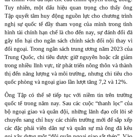
Tuy nhiên, một dấu hiệu quan trọng cho thấy ông
Tập quyết tâm huy động nguồn lực cho chương trình
nghị sự quốc tế đầy tham vọng của mình trong
tình
hình tài chính hạn chế
là cho đến nay, sự đánh đổi đã
gây tổn hại cho ngân sách chính sách đối nội thay vì
đối ngoại. Trong
ngân sách trung ương
năm 2023 của
Trung Quốc, chi tiêu được giữ nguyên hoặc cắt giảm
trong nhiều lĩnh vực, từ phát triển nông thôn và thành
thị đến năng lượng và môi trường, nhưng chi tiêu cho
quốc phòng và ngoại giao lần lượt tăng 7,2 và 12%.
Ông Tập có thể sẽ tiếp tục với niềm tin trên trường
quốc tế trong năm nay. Sau các cuộc “
thanh lọc
” của
bộ ngoại giao và quân đội, những lãnh đạo cốt lõi sẽ
chuyển sang chỉ huy các chiến trường mới để sắp xếp
các đặc phái viên dân sự và quân sự mà ông đã kêu
gọi xây dựng một “
đội quân ngoại giao sắt thép
”. Vào