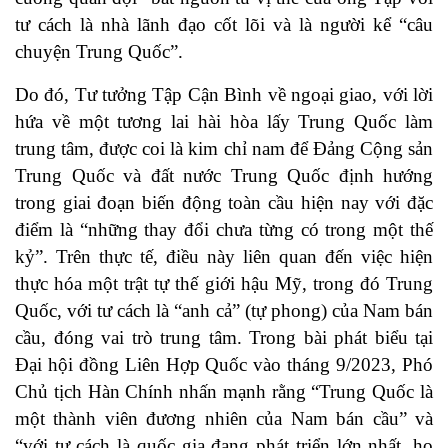
tư cách là nhà lãnh đạo cốt lõi và là
người kể
“
câu
chuyện Trung Quốc
”.
Do đó, Tư tưởng Tập Cận Bình về ngoại giao, với lời
hứa về một tương lai hài hòa lấy Trung Quốc làm
trung tâm, được coi là
kim chỉ nam
để Đảng Cộng sản
Trung Quốc và đất nước Trung Quốc định hướng
trong giai đoạn biến động toàn cầu hiện nay với đặc
điểm là “
những thay đổi chưa từng có trong một thế
kỷ
”. Trên thực tế, điều này liên quan đến việc hiện
thực hóa một trật tự thế giới hậu Mỹ, trong đó Trung
Quốc, với tư cách là “anh cả” (tự phong) của Nam bán
cầu, đóng vai trò trung tâm. Trong bài phát biểu tại
Đại hội đồng Liên Hợp Quốc vào tháng 9/2023, Phó
Chủ tịch Hàn Chính
nhấn mạnh rằng
“Trung Quốc là
một thành viên đương nhiên của Nam bán cầu” và
“với tư cách là quốc gia đang phát triển lớn nhất, họ