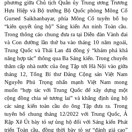
phương
giữa Chủ tịch Quân ủy Trung ương Trương
Hựu Hiệp và Bộ trưởng Bộ Quốc phòng Mông Cổ
Gursed Saikhanbayar, phía Mông Cổ tuyên bố họ
“kiên quyết ủng hộ” Sáng kiến An ninh Toàn cầu.
Trong
thông cáo chung
đưa ra tại Diễn đàn Vành đai
và Con đường lần thứ ba vào tháng 10 năm ngoái,
Trung Quốc và Thái Lan đã đồng ý “khám phá khả
năng hợp tác” thông qua Ba Sáng kiến. Trong
chuyến
thăm cấp nhà nước
của ông Tập tới Hà Nội vào giữa
tháng 12, Tổng Bí thư Đảng Cộng sản Việt Nam
Nguyễn Phú Trọng nhấn mạnh Việt Nam mong
muốn “hợp tác với Trung Quốc để xây dựng một
cộng đồng chia sẻ tương lai” và khẳng định ủng hộ
các sáng kiến toàn cầu do ông Tập đưa ra
. Trong
tuyên bố chung tháng 12/2022 với Trung Quốc, Ả
Rập Xê Út bày tỏ sự ủng hộ đối với Sáng kiến Phát
triển Toàn cầu, đồng thời bày tỏ sự “đánh giá cao”