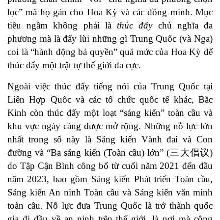
lọc
” mà họ gán cho Hoa Kỳ và các đồng minh. Mục
tiêu ngầm không phải là
thúc đẩy
chủ nghĩa đa
phương mà là
đẩy lùi
những gì Trung Quốc (và Nga)
coi là “
hành động bá quyền
” quá mức của Hoa Kỳ để
thúc đẩy một trật tự thế giới đa cực.
Ngoài việc thúc đẩy tiếng nói của Trung Quốc tại
Liên Hợp Quốc và các tổ chức quốc tế khác, Bắc
Kinh còn thúc đẩy một loạt “sáng kiến” toàn cầu và
khu vực ngày càng được mở rộng. Những nỗ lực lớn
nhất trong số này là Sáng kiến Vành đai và Con
đường và “
Ba sáng kiến (Toàn cầu) lớn
” (三大倡议)
do Tập Cận Bình công bố từ cuối năm 2021 đến đầu
năm 2023, bao gồm Sáng kiến Phát triển Toàn cầu,
Sáng kiến An ninh Toàn cầu và Sáng kiến văn minh
toàn cầu. Nỗ lực đưa Trung Quốc là trở thành quốc
gia đi đầu về an ninh trên thế giới, là nơi mà công