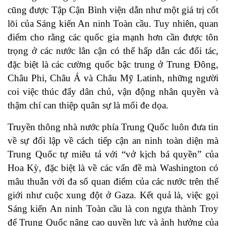
cũng được Tập Cận Bình viện dẫn như một giá trị cốt
lõi của Sáng kiến An ninh Toàn cầu. Tuy nhiên, quan
điểm cho rằng các quốc gia mạnh hơn cần được tôn
trọng ở các nước lân cận có thể hấp dẫn các đối tác,
đặc biệt là các cường quốc bậc trung ở Trung Đông,
Châu Phi, Châu Á và Châu Mỹ Latinh, những người
coi việc thúc đẩy dân chủ, vận động nhân quyền và
thậm chí can thiệp quân sự là mối đe dọa.
Truyền thông nhà nước phía Trung Quốc luôn đưa tin
về sự đối lập về cách tiếp cận an ninh toàn diện mà
Trung Quốc tự miêu tả với “
vở kịch bá quyền
” của
Hoa Kỳ, đặc biệt là về các vấn đề mà Washington có
mâu thuẫn với đa số quan điểm của các nước trên thế
giới như cuộc
xung đột ở Gaza
. Kết quả là, việc gọi
Sáng kiến An ninh Toàn cầu là con ngựa thành Troy
để Trung Quốc nâng cao quyền lực và ảnh hưởng của