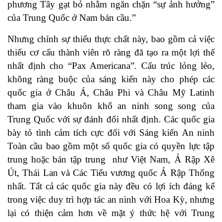
phương Tây gạt bỏ nhằm ngăn chặn “sự ảnh hưởng”
của Trung Quốc ở Nam bán cầu.”
Nhưng chính sự thiếu thực chất này, bao gồm cả việc
thiếu cơ cấu thành viên rõ ràng đã tạo ra một lợi thế
nhất định cho “Pax Americana”. Cấu trúc lỏng lẻo,
không ràng buộc của sáng kiến này cho phép các
quốc gia ở Châu Á, Châu Phi và Châu Mỹ Latinh
tham gia vào khuôn khổ an ninh song song của
Trung Quốc với sự đánh đổi nhất định. Các quốc gia
bày tỏ tình cảm tích cực đối với Sáng kiến An ninh
Toàn cầu bao gồm một số quốc gia có quyền lực tập
trung hoặc bán tập trung như Việt Nam,
Ả Rập Xê
Út
,
Thái Lan
và
Các Tiểu vương quốc Ả Rập Thống
nhất
. Tất cả các quốc gia này đều có lợi ích đáng kể
trong việc duy trì hợp tác an ninh với Hoa Kỳ, nhưng
lại có thiện cảm hơn về mặt ý thức hệ với Trung