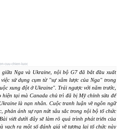
n-cuu-chien-luoc
 giữa Nga và Ukraine, nội bộ G7 đã bắt đầu xuất 
iệc sử dụng cụm từ "sự xâm lược của Nga" trong 
ộc xung đột ở Ukraine". Trái ngược với năm trước, 
o hiện tại mà Canada chủ trì đã bị Mỹ chỉnh sửa để 
Ukraine là nạn nhân. Cuộc tranh luận về ngôn ngữ 
, phản ánh sự rạn nứt sâu sắc trong nội bộ tổ chức 
ài viết dưới đây sẽ làm rõ quá trình phát triển của 
à vạch ra một số đánh giá về tương lai tổ chức này 