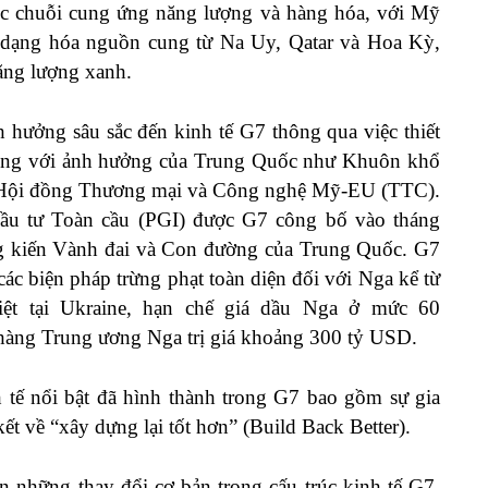
rúc chuỗi cung ứng năng lượng và hàng hóa, với Mỹ
dạng hóa nguồn cung từ Na Uy, Qatar và Hoa Kỳ,
ăng lượng xanh.
 hưởng sâu sắc đến kinh tế G7 thông qua việc thiết
rọng với ảnh hưởng của Trung Quốc như Khuôn khổ
 Hội đồng Thương mại và Công nghệ Mỹ-EU (TTC).
Đầu tư Toàn cầu (PGI) được G7 công bố vào tháng
ng kiến Vành đai và Con đường của Trung Quốc. G7
các biện pháp trừng phạt toàn diện đối với Nga kể từ
iệt tại Ukraine, hạn chế giá dầu Nga ở mức 60
hàng Trung ương Nga trị giá khoảng 300 tỷ USD.
 tế nổi bật đã hình thành trong G7 bao gồm sự gia
kết về “xây dựng lại tốt hơn” (Build Back Better).
 những thay đổi cơ bản trong cấu trúc kinh tế G7.