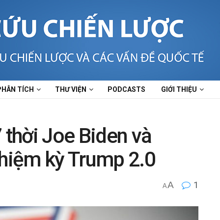
PHÂN TÍCH
THƯ VIỆN
PODCASTS
GIỚI THIỆU
 thời Joe Biden và
nhiệm kỳ Trump 2.0
A
1
A