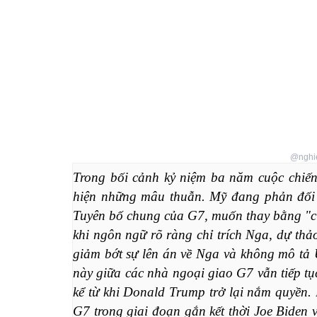
@nghie
Trong bối cảnh kỷ niệm ba năm cuộc chiến
hiện những mâu thuẫn. Mỹ đang phản đối v
Tuyên bố chung của G7, muốn thay bằng "cu
khi ngôn ngữ rõ ràng chỉ trích Nga, dự thả
giảm bớt sự lên án về Nga và không mô tả 
này giữa các nhà ngoại giao G7 vẫn tiếp tục
kể từ khi Donald Trump trở lại nắm quyền. B
G7 trong giai đoạn gắn kết thời Joe Biden v