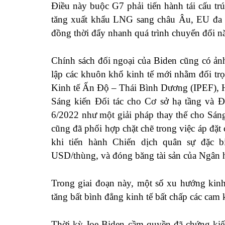
Điều này buộc G7 phải tiến hành tái cấu t
tăng xuất khẩu LNG sang châu Âu, EU đa 
đồng thời đẩy nhanh quá trình chuyển đổi n
Chính sách đối ngoại của Biden cũng có ảnh
lập các khuôn khổ kinh tế mới nhằm đối t
Kinh tế Ấn Độ – Thái Bình Dương (IPEF),
Sáng kiến Đối tác cho Cơ sở hạ tầng và 
6/2022 như một giải pháp thay thế cho Sá
cũng đã phối hợp chặt chẽ trong việc áp đặt 
khi tiến hành Chiến dịch quân sự đặc b
USD/thùng, và đóng băng tài sản của Ngân 
Trong giai đoạn này, một số xu hướng kinh
tăng bất bình đẳng kinh tế bất chấp các cam 
Thời kỳ Joe Biden cầm quyền đã chứng kiến