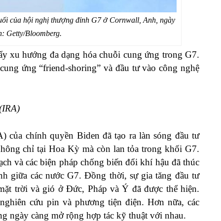
uối của hội nghị thượng đỉnh G7 ở Cornwall, Anh, ngày
h: Getty/Bloomberg.
ẩy xu hướng đa dạng hóa chuỗi cung ứng trong G7.
 cung ứng “friend-shoring” và đầu tư vào công nghệ
(IRA)
RA) của chính quyền Biden đã tạo ra làn sóng đầu tư
không chỉ tại Hoa Kỳ mà còn lan tỏa trong khối G7.
ch và các biện pháp chống biến đổi khí hậu đã thúc
nh giữa các nước G7. Đồng thời, sự gia tăng đầu tư
ặt trời và gió ở Đức, Pháp và Ý đã được thể hiện.
ghiên cứu pin và phương tiện điện. Hơn nữa, các
g ngày càng mở rộng hợp tác kỹ thuật với nhau.