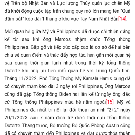
vệ Trên bộ Nhật Bản và Lực lượng Thủy quân lục chiến Mỹ
đã khởi động cuộc tập trận chung quy mô lớn mang tên “Quả
đấm sắt” kéo dài 1 tháng ở khu vực Tây Nam Nhật Bản
[14]
.
Mối quan hệ giữa Mỹ và Philippines đã được cải thiện đáng
kể từ sau khi ông Marcos nhậm chức Tổng thống
Philippines. Gặp gỡ và tiếp xúc cấp cao là cơ sở để hai bên
chia sẻ quan điểm và thúc đẩy hợp tác, hàn gắn mối quan hệ
sau quãng thời gian lạnh nhạt trong thời kỳ tổng thống
Duterte khi ông ưu tiên mối quan hệ với Trung Quốc hơn.
Tháng 11/2022, Phó Tổng Thống Mỹ Kamala Harris cũng đã
có chuyến thăm kéo dài 3 ngày tới Philippines, Ông Marcos
cũng đã gặp Tổng thống Biden hai lần kể từ ngày ông đắc
cử Tổng thống Philippines mùa hè năm ngoái
[15]
. Mỹ và
Philippines đã nhất trí nối lại đối thoại an ninh “2+2” ngày
20/1/2023 sau 7 năm đình trệ dưới thời cựu tổng thống
Duterte. Tháng trước, Bộ trưởng Bộ Quốc Phòng Austin cũng
đã có chuyến thăm đến Philippines và đạt được thỏa thuận