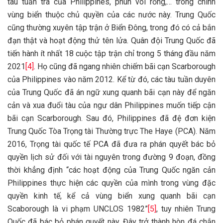
tàu tuần tra của Philippines, phun vòi rồng,… trong chính
vùng biển thuộc chủ quyền của các nước này. Trung Quốc
cũng thường xuyên tập trận ở Biển Đông, trong đó có cả bắn
đạn thật và hoạt động thử tên lửa. Quân đội Trung Quốc đã
tiến hành ít nhất 18 cuộc tập trận chỉ trong 5 tháng đầu năm
2021
[4]
. Họ cũng đã ngang nhiên chiếm bãi cạn Scarborough
của Philippines vào năm 2012. Kể từ đó, các tàu tuần duyên
của Trung Quốc đã án ngữ xung quanh bãi cạn này để ngăn
cản và xua đuổi tàu của ngư dân Philippines muốn tiếp cận
bãi cạn Scarborough. Sau đó, Philippines đã đệ đơn kiện
Trung Quốc Tòa Trọng tài Thường trực The Haye (PCA). Năm
2016, Trọng tài quốc tế PCA đã đưa ra phán quyết bác bỏ
quyền lịch sử đối với tài nguyên trong đường 9 đoạn, đồng
thời khẳng định “các hoạt động của Trung Quốc ngăn cản
Philippines thực hiện các quyền của mình trong vùng đặc
quyền kinh tế, kể cả vùng biển xung quanh bãi cạn
Scaborough là vi phạm UNCLOS 1982”
[5]
, tuy nhiên Trung
Quốc đã bác bỏ phán quyết này. Đây trở thành hòn đá chắn