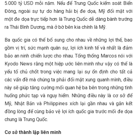
5.000 tỷ USD mỗi năm. Nếu để Trung Quốc kiểm soát Biển
Đông, ngoài sự tự do hàng hải bị đe dọa, Mỹ đối mặt với
một đe dọa trực tiếp hơn là Trung Quốc dễ dàng bành trướng
ra Thái Bình Dương, mà ở bờ bên kia chính là Mỹ.
Ba quốc gia có thể bổ sung cho nhau về những lợi thế, bao
gồm vị trí, sức mạnh quân sự, lợi ích kinh tế và nhất là đảm
bảo an ninh chiến lược cho nhau. Tống thống Marcos nói với
Kyodo News rằng một hiệp ước liên minh như vậy có thể là
yếu tố chủ chốt trong việc mang lại sự ổn định cho tất cả
các vấn đề mà chúng ta phải đối mặt xung quanh mình, điều
này sẽ giúp tăng cường mối quan hệ ba bên trong những tình
huống phức tạp và nguy hiểm. Những điều này là cơ sở để
Mỹ, Nhật Bản và Philippines xích lại gần nhau và gắn kết
đồng lòng để cùng bảo vệ lợi ích quốc gia trước mối đe dọa
chung là Trung Quốc.
Cơ sở thành lập liên minh