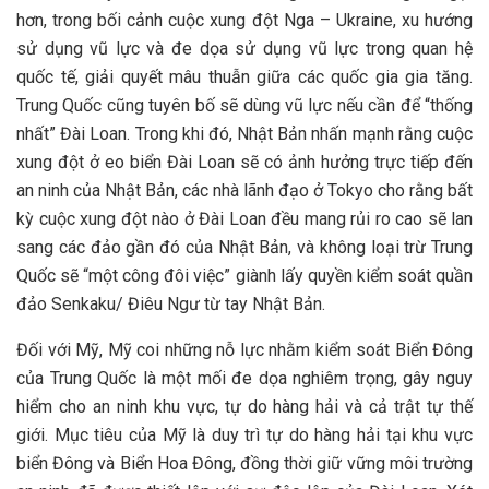
hơn, trong bối cảnh cuộc xung đột Nga – Ukraine, xu hướng
sử dụng vũ lực và đe dọa sử dụng vũ lực trong quan hệ
quốc tế, giải quyết mâu thuẫn giữa các quốc gia gia tăng.
Trung Quốc cũng tuyên bố sẽ dùng vũ lực nếu cần để “thống
nhất” Đài Loan. Trong khi đó, Nhật Bản nhấn mạnh rằng cuộc
xung đột ở eo biển Đài Loan sẽ có ảnh hưởng trực tiếp đến
an ninh của Nhật Bản, các nhà lãnh đạo ở Tokyo cho rằng bất
kỳ cuộc xung đột nào ở Đài Loan đều mang rủi ro cao sẽ lan
sang các đảo gần đó của Nhật Bản, và không loại trừ Trung
Quốc sẽ “một công đôi việc” giành lấy quyền kiểm soát quần
đảo Senkaku/ Điêu Ngư từ tay Nhật Bản.
Đối với Mỹ, Mỹ coi những nỗ lực nhằm kiểm soát Biển Đông
của Trung Quốc là một mối đe dọa nghiêm trọng, gây nguy
hiểm cho an ninh khu vực, tự do hàng hải và cả trật tự thế
giới. Mục tiêu của Mỹ là duy trì tự do hàng hải tại khu vực
biển Đông và Biển Hoa Đông, đồng thời giữ vững môi trường