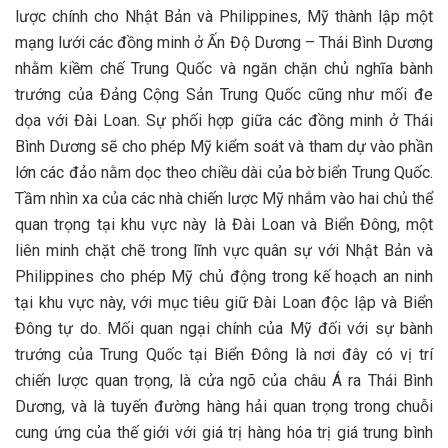
lược chính cho Nhật Bản và Philippines, Mỹ thành lập một
mạng lưới các đồng minh ở Ấn Độ Dương – Thái Bình Dương
nhằm kiềm chế Trung Quốc và ngăn chặn chủ nghĩa bành
trướng của Đảng Cộng Sản Trung Quốc cũng như mối đe
dọa với Đài Loan. Sự phối hợp giữa các đồng minh ở Thái
Bình Dương sẽ cho phép Mỹ kiểm soát và tham dự vào phần
lớn các đảo nằm dọc theo chiều dài của bờ biển Trung Quốc.
Tầm nhìn xa của các nhà chiến lược Mỹ nhắm vào hai chủ thể
quan trọng tại khu vực này là Đài Loan và Biển Đông, một
liên minh chặt chẽ trong lĩnh vực quân sự với Nhật Bản và
Philippines cho phép Mỹ chủ động trong kế hoạch an ninh
tại khu vực này, với mục tiêu giữ Đài Loan độc lập và Biển
Đông tự do. Mối quan ngại chính của Mỹ đối với sự bành
trướng của Trung Quốc tại Biển Đông là nơi đây có vị trí
chiến lược quan trọng, là cửa ngõ của châu Á ra Thái Bình
Dương, và là tuyến đường hàng hải quan trọng trong chuỗi
cung ứng của thế giới với giá trị hàng hóa trị giá trung bình