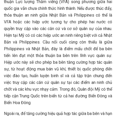
thuận Lực lượng Thăm viếng (VFA) song phương giữa hai
quốc gia vẫn chưa chính thức hình thành. Nếu được thúc đẩy,
thỏa thuận an ninh giữa Nhật Bản và Philippines có thể là
VFA hoặc các hiệp ước tương tự cho phép hai nước có
quyền truy cập vào các căn cứ và cơ sở quân sự của nhau.
Hiện tại Mỹ có có các hiệp ước an ninh riêng biệt với cả Nhật
Bản và Philippines. Cầu nối cuối cùng còn thiếu là giữa
Philippines và Nhật Bản, đây là điểm mấu chốt để ba bên
tiến lên đạt một thỏa thuận ba bên trên lĩnh vực quân sự.
Hiệp ước này sẽ cho phép ba bên tăng cường hợp tác quân
sự, từ hoạt động mua bán vũ khí, thiết bị quốc phòng đến
việc đào tạo, huấn luyện binh sĩ và cả tập trận chung đến
việc truy cập các căn cứ quân sự tại các điểm an ninh chủ
chốt và các khu vực nhạy cảm. Trong đó, Quân đội Mỹ có thể
tiếp cận Trung Quốc trên biển từ cả hai đường Biển Đông và
Biển Hoa Đông.
Ngoài ra, để tăng cường hiệu quả hợp tác giữa ba bên và hạn