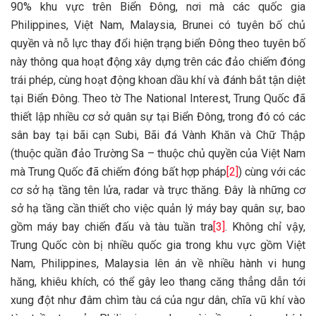
90% khu vực trên Biển Đông, nơi mà các quốc gia
Philippines, Việt Nam, Malaysia, Brunei có tuyên bố chủ
quyền và nỗ lực thay đổi hiện trạng biển Đông theo tuyên bố
này thông qua hoạt động xây dựng trên các đảo chiếm đóng
trái phép, cùng hoạt động khoan dầu khí và đánh bắt tận diệt
tại Biển Đông. Theo tờ The National Interest, Trung Quốc đã
thiết lập nhiều cơ sở quân sự tại Biển Đông, trong đó có các
sân bay tại bãi cạn Subi, Bãi đá Vành Khăn và Chữ Thập
(thuộc quần đảo Trường Sa – thuộc chủ quyền của Việt Nam
mà Trung Quốc đã chiếm đóng bất hợp pháp
[2]
) cùng với các
cơ sở hạ tầng tên lửa, radar và trực thăng. Đây là những cơ
sở hạ tầng cần thiết cho việc quản lý máy bay quân sự, bao
gồm máy bay chiến đấu và tàu tuần tra
[3]
. Không chỉ vậy,
Trung Quốc còn bị nhiều quốc gia trong khu vực gồm Việt
Nam, Philippines, Malaysia lên án về nhiều hành vi hung
hăng, khiêu khích, có thể gây leo thang căng thẳng dẫn tới
xung đột như đâm chìm tàu cá của ngư dân, chĩa vũ khí vào