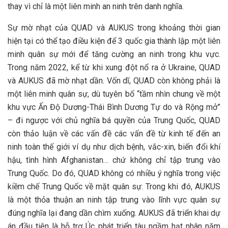
thay vì chỉ là một liên minh an ninh trên danh nghĩa.
Sự mờ nhạt của QUAD và AUKUS trong khoảng thời gian
hiện tại có thể tạo điều kiện để 3 quốc gia thành lập một liên
minh quân sự mới để tăng cường an ninh trong khu vực.
Trong năm 2022, kể từ khi xung đột nổ ra ở Ukraine, QUAD
và AUKUS đã mờ nhạt dần. Vốn dĩ, QUAD còn không phải là
một liên minh quân sự, dù tuyên bố “tầm nhìn chung về một
khu vực Ấn Độ Dương-Thái Bình Dương Tự do và Rộng mở”
– đi ngược với chủ nghĩa bá quyền của Trung Quốc, QUAD
còn thảo luận về các vấn đề các vấn đề từ kinh tế đến an
ninh toàn thế giới ví dụ như dịch bệnh, vắc-xin, biến đổi khí
hậu, tình hình Afghanistan… chứ không chỉ tập trung vào
Trung Quốc. Do đó, QUAD không có nhiều ý nghĩa trong việc
kiềm chế Trung Quốc về mặt quân sự. Trong khi đó, AUKUS
là một thỏa thuận an ninh tập trung vào lĩnh vực quân sự
đúng nghĩa lại đang dần chìm xuống. AUKUS đã triển khai dự
án đầu tiên là hỗ trợ Úc phát triển tàu ngầm hạt nhân năm