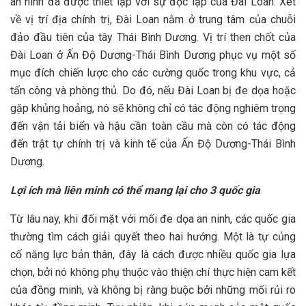
an ninh đã được thiết lập với sự độc lập của Đài Loan. Xét
về vị trí địa chính trị, Đài Loan nằm ở trung tâm của chuỗi
đảo đầu tiên của tây Thái Bình Dương. Vị trí then chốt của
Đài Loan ở Ấn Độ Dương-Thái Bình Dương phục vụ một số
mục đích chiến lược cho các cường quốc trong khu vực, cả
tấn công và phòng thủ. Do đó, nếu Đài Loan bị đe dọa hoặc
gặp khủng hoảng, nó sẽ không chỉ có tác động nghiêm trọng
đến vận tải biển và hậu cần toàn cầu mà còn có tác động
đến trật tự chính trị và kinh tế của Ấn Độ Dương-Thái Bình
Dương.
Lợi ích mà liên minh có thể mang lại cho 3 quốc gia
Từ lâu nay, khi đối mặt với mối đe dọa an ninh, các quốc gia
thường tìm cách giải quyết theo hai hướng. Một là tự củng
cố năng lực bản thân, đây là cách được nhiều quốc gia lựa
chọn, bởi nó không phụ thuộc vào thiện chí thực hiện cam kết
của đồng minh, và không bị ràng buộc bởi những mối rủi ro