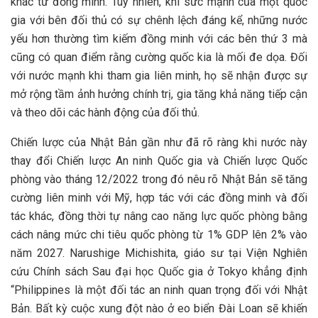
khác từ đồng minh. Tuy nhiên, khi sức mạnh của một quốc
gia với bên đối thủ có sự chênh lệch đáng kể, những nước
yếu hơn thường tìm kiếm đồng minh với các bên thứ 3 mà
cũng có quan điểm rằng cường quốc kia là mối đe dọa. Đối
với nước mạnh khi tham gia liên minh, họ sẽ nhận được sự
mở rộng tầm ảnh hưởng chính trị, gia tăng khả năng tiếp cận
và theo dõi các hành động của đối thủ.
Chiến lược của Nhật Bản gần như đã rõ ràng khi nước này
thay đổi Chiến lược An ninh Quốc gia và Chiến lược Quốc
phòng vào tháng 12/2022 trong đó nêu rõ Nhật Bản sẽ tăng
cường liên minh với Mỹ, hợp tác với các đồng minh và đối
tác khác, đồng thời tự nâng cao năng lực quốc phòng bằng
cách nâng mức chi tiêu quốc phòng từ 1% GDP lên 2% vào
năm 2027. Narushige Michishita, giáo sư tại Viện Nghiên
cứu Chính sách Sau đại học Quốc gia ở Tokyo khẳng định
“Philippines là một đối tác an ninh quan trọng đối với Nhật
Bản. Bất kỳ cuộc xung đột nào ở eo biển Đài Loan sẽ khiến