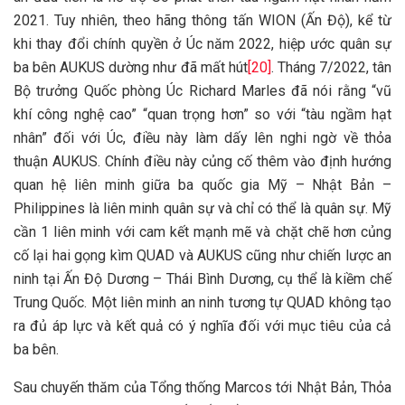
2021. Tuy nhiên, theo hãng thông tấn WION (Ấn Độ), kể từ
khi thay đổi chính quyền ở Úc năm 2022, hiệp ước quân sự
ba bên AUKUS dường như đã mất hút
[20]
. Tháng 7/2022, tân
Bộ trưởng Quốc phòng Úc Richard Marles đã nói rằng “vũ
khí công nghệ cao” “quan trọng hơn” so với “tàu ngầm hạt
nhân” đối với Úc, điều này làm dấy lên nghi ngờ về thỏa
thuận AUKUS. Chính điều này củng cố thêm vào định hướng
quan hệ liên minh giữa ba quốc gia Mỹ – Nhật Bản –
Philippines là liên minh quân sự và chỉ có thể là quân sự. Mỹ
cần 1 liên minh với cam kết mạnh mẽ và chặt chẽ hơn củng
cố lại hai gọng kìm QUAD và AUKUS cũng như chiến lược an
ninh tại Ấn Độ Dương – Thái Bình Dương, cụ thể là kiềm chế
Trung Quốc. Một liên minh an ninh tương tự QUAD không tạo
ra đủ áp lực và kết quả có ý nghĩa đối với mục tiêu của cả
ba bên.
Sau chuyến thăm của Tổng thống Marcos tới Nhật Bản, Thỏa