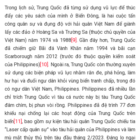
Trong lịch sử, Trung Quốc đã từng sử dụng vũ lực để thúc
đẩy các yêu sách của mình ở Biển Đông, là hai cuộc tấn
công quân sự và đụng độ với hải quân Việt Nam để giành
lấy các đảo ở Hoàng Sa và Trường Sa (thuộc chủ quyền của
Việt Nam) năm 1974 và 1988
[9]
. Gần đây hơn, Trung Quốc
đã chiếm giữ Bãi đá Vành Khăn năm 1994 và bãi cạn
Scarborough năm 2012 (trước đó thuộc quyền kiểm soát
của Philippines)
[10]
. Ngoài ra, Trung Quốc còn thường xuyên
sử dụng các biện pháp vũ lực nhằm răn đe, phá hỏng, làm
hư hại và đuổi ngư dân khỏi vùng biển tranh chấp, trong đó
có ngư dân Việt Nam, Philippines. Philippines đã nhiều lần
chỉ trích Trung Quốc vì tàu cá nước này bị tàu Trung Quốc
đâm chìm, bị phun vòi rồng. Philippines đã đệ trình 77 đơn
khiếu nại chống lại các hoạt động của Trung Quốc trên
biển
[11]
, bao gồm sự kiện tàu hải quân Trung Quốc chiếu tia
“Laser cấp quân sự” vào tàu hải quân của Philippines và làm
mù mắt thủy thủ trên tàu đầu tháng 2/2023. Đáng lo ngại