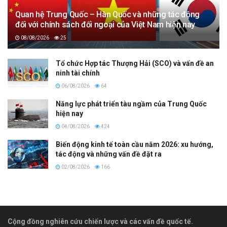
Quan hệ Trung Quốc – Hàn Quốc và những tác động
đối với chính sách đối ngoại của Việt Nam hiện nay
08/08/2026
25
Tổ chức Hợp tác Thượng Hải (SCO) và vấn đề an
ninh tài chính
06/08/2026
64
Năng lực phát triển tàu ngầm của Trung Quốc
hiện nay
04/08/2026
424
Biến động kinh tế toàn cầu năm 2026: xu hướng,
tác động và những vấn đề đặt ra
02/08/2026
166
Cộng đồng nghiên cứu chiến lược và các vấn đề quốc tế.