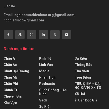
Liên hệ
Email:
nghiencuuchienluoc.org@gmail.com
;
ncchienluoc@gmail.com
Danh mục tin tức
Châu Á
Kinh Tế
Sự Kiện
Châu Âu
Lĩnh Vực
Thông Báo
Châu Đại Dương
Media
Thư Viện
Châu Mỹ
Phân Tích
Tiêu Điểm
Châu Phi
Podcasts
TIÊU ĐIỂM – ĐẠI
HỘI ĐẢNG XX TQ
Chính Trị
Quốc Phòng – An
Ninh
Xã Hội
Chuyên Gia
Sách
Ý Kiến Độc Giả
Khu Vực
Sự Kiện