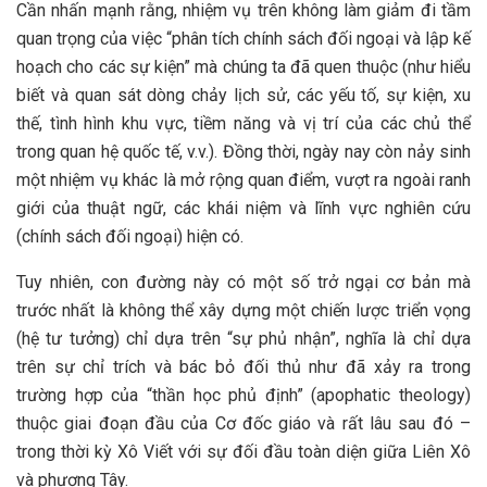
Cần nhấn mạnh rằng, nhiệm vụ trên không làm giảm đi tầm
quan trọng của việc “phân tích chính sách đối ngoại và lập kế
hoạch cho các sự kiện” mà chúng ta đã quen thuộc (như hiểu
biết và quan sát dòng chảy lịch sử, các yếu tố, sự kiện, xu
thế, tình hình khu vực, tiềm năng và vị trí của các chủ thể
trong quan hệ quốc tế, v.v.). Đồng thời, ngày nay còn nảy sinh
một nhiệm vụ khác là mở rộng quan điểm, vượt ra ngoài ranh
giới của thuật ngữ, các khái niệm và lĩnh vực nghiên cứu
(chính sách đối ngoại) hiện có.
Tuy nhiên, con đường này có một số trở ngại cơ bản mà
trước nhất là không thể xây dựng một chiến lược triển vọng
(hệ tư tưởng) chỉ dựa trên “sự phủ nhận”, nghĩa là chỉ dựa
trên sự chỉ trích và bác bỏ đối thủ như đã xảy ra trong
trường hợp của “thần học phủ định” (apophatic theology)
thuộc giai đoạn đầu của Cơ đốc giáo và rất lâu sau đó –
trong thời kỳ Xô Viết với sự đối đầu toàn diện giữa Liên Xô
và phương Tây.