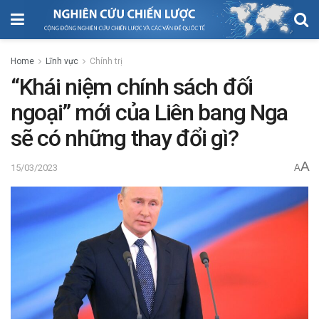
Home
Lĩnh vực
Chính trị
“Khái niệm chính sách đối
ngoại” mới của Liên bang Nga
sẽ có những thay đổi gì?
A
15/03/2023
A