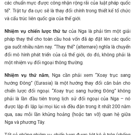
các chuẩn mực được công nhận rộng rãi của luật pháp quốc
tế”. Trật tự đa cực sẽ là thay đổi chính trong thiết kế tổ chức
và cấu trúc liên quốc gia của thế giới.
Nhiệm vụ chiến lược thứ tư
của Nga là phải tìm một giải
pháp thay thế cho toàn cầu hoá vốn đã áp đặt lên các quốc
gia suốt nhiều năm nay. “Thay thế” (alternare) nghĩa là chuyển
đổi mô hình phát triển của cả thế giới, do đó, không phải là
một nhiệm vụ đối ngoại thông thường.
Nhiệm vụ thứ năm
, Nga cần phải xem “Xoay trục sang
hướng Đông” (Eurasia) là một hướng thay đổi căn bản cho
chiến lược đối ngoại. “Xoay trục sang hướng Đông” không
phải là lần đầu tiên trong lịch sử đối ngoại của Nga – nó
được lặp đi lặp lại mọi lúc và đều đặn trong ít nhất 200 năm
qua, sau mỗi lần khủng hoảng (hoặc tan vỡ) quan hệ giữa
Nga và phương Tây.
Tất cả những nhiệm vụ chiến lược được liệt kê ở trên (chống