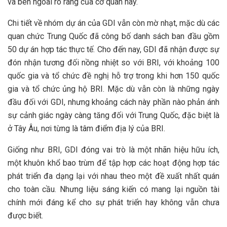
và bên ngoài rõ ràng của cơ quan này.
Chi tiết về nhóm dự án của GDI vẫn còn mờ nhạt, mặc dù các
quan chức Trung Quốc đã công bố danh sách ban đầu gồm
50 dự án hợp tác thực tế. Cho đến nay, GDI đã nhận được sự
đón nhận tương đối nồng nhiệt so với BRI, với khoảng 100
quốc gia và tổ chức đề nghị hỗ trợ trong khi hơn 150 quốc
gia và tổ chức ủng hộ BRI. Mặc dù vẫn còn là những ngày
đầu đối với GDI, nhưng khoảng cách này phần nào phản ánh
sự cảnh giác ngày càng tăng đối với Trung Quốc, đặc biệt là
ở Tây Âu, nơi từng là tâm điểm địa lý của BRI.
Giống như BRI, GDI đóng vai trò là một nhãn hiệu hữu ích,
một khuôn khổ bao trùm để tập hợp các hoạt động hợp tác
phát triển đa dạng lại với nhau theo một đề xuất nhất quán
cho toàn cầu. Nhưng liệu sáng kiến có mang lại nguồn tài
chính mới đáng kể cho sự phát triển hay không vẫn chưa
được biết.