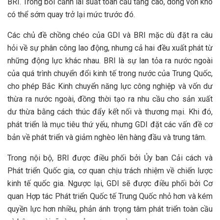
BRI. Trong bối cảnh lãi suất toàn cầu tăng cao, dòng vốn khó
có thể sớm quay trở lại mức trước đó.
Các chủ đề chồng chéo của GDI và BRI mặc dù đặt ra câu
hỏi về sự phân công lao động, nhưng cả hai đều xuất phát từ
những động lực khác nhau. BRI là sự lan tỏa ra nước ngoài
của quá trình chuyển đổi kinh tế trong nước của Trung Quốc,
cho phép Bắc Kinh chuyển năng lực công nghiệp và vốn dư
thừa ra nước ngoài, đồng thời tạo ra nhu cầu cho sản xuất
dư thừa bằng cách thúc đẩy kết nối và thương mại. Khi đó,
phát triển là mục tiêu thứ yếu, nhưng GDI đặt các vấn đề cơ
bản về phát triển và giảm nghèo lên hàng đầu và trung tâm.
Trong nội bộ, BRI được điều phối bởi Ủy ban Cải cách và
Phát triển Quốc gia, cơ quan chịu trách nhiệm về chiến lược
kinh tế quốc gia. Ngược lại, GDI sẽ được điều phối bởi Cơ
quan Hợp tác Phát triển Quốc tế Trung Quốc nhỏ hơn và kém
quyền lực hơn nhiều, phản ánh trọng tâm phát triển toàn cầu