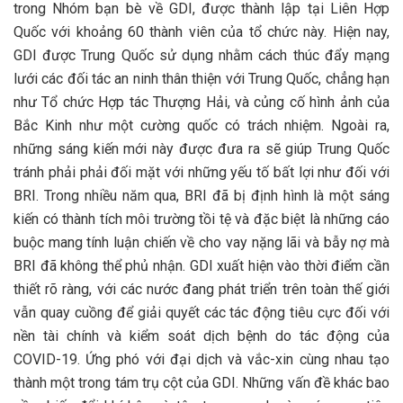
trong Nhóm bạn bè về GDI, được thành lập tại Liên Hợp
Quốc với khoảng 60 thành viên của tổ chức này. Hiện nay,
GDI được Trung Quốc sử dụng nhằm cách thúc đẩy mạng
lưới các đối tác an ninh thân thiện với Trung Quốc, chẳng hạn
như Tổ chức Hợp tác Thượng Hải, và củng cố hình ảnh của
Bắc Kinh như một cường quốc có trách nhiệm. Ngoài ra,
những sáng kiến mới này được đưa ra sẽ giúp Trung Quốc
tránh phải phải đối mặt với những yếu tố bất lợi như đối với
BRI. Trong nhiều năm qua, BRI đã bị định hình là một sáng
kiến có thành tích môi trường tồi tệ và đặc biệt là những cáo
buộc mang tính luận chiến về cho vay nặng lãi và bẫy nợ mà
BRI đã không thể phủ nhận. GDI xuất hiện vào thời điểm cần
thiết rõ ràng, với các nước đang phát triển trên toàn thế giới
vẫn quay cuồng để giải quyết các tác động tiêu cực đối với
nền tài chính và kiểm soát dịch bệnh do tác động của
COVID-19. Ứng phó với đại dịch và vắc-xin cùng nhau tạo
thành một trong tám trụ cột của GDI. Những vấn đề khác bao