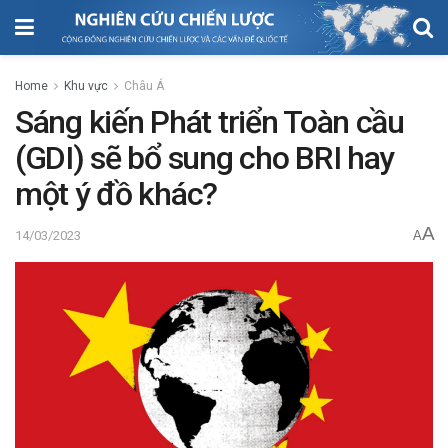
Home
Khu vực
Châu Á
Sáng kiến Phát triển Toàn cầu
(GDI) sẽ bổ sung cho BRI hay
một ý đồ khác?
A
14/03/2023
A