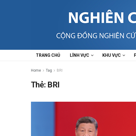
TRANG CHỦ
LĨNH VỰC
KHU VỰC
Home
Tag
BRI
Thẻ:
BRI