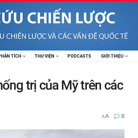
PHÂN TÍCH
THƯ VIỆN
PODCASTS
GIỚI THIỆU
hống trị của Mỹ trên các
A
0
A