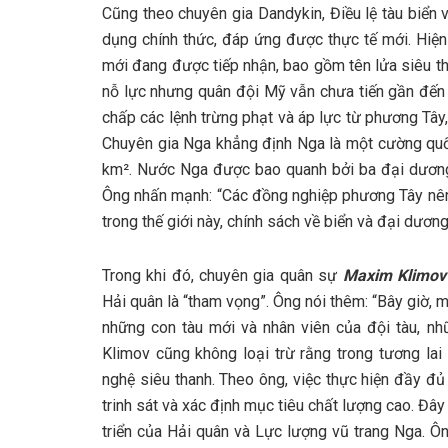
Cũng theo chuyên gia Dandykin, Điều lệ tàu biển
dụng chính thức, đáp ứng được thực tế mới. Hiệ
mới đang được tiếp nhận, bao gồm tên lửa siêu tha
nỗ lực nhưng quân đội Mỹ vẫn chưa tiến gần đến v
chấp các lệnh trừng phạt và áp lực từ phương Tây
Chuyên gia Nga khẳng định Nga là một cường quốc h
km². Nước Nga được bao quanh bởi ba đại dươn
Ông nhấn mạnh: “Các đồng nghiệp phương Tây nên 
trong thế giới này, chính sách về biển và đại dươn
Trong khi đó, chuyên gia quân sự
Maxim Klimov
Hải quân là “tham vọng”. Ông nói thêm: “Bây giờ, 
những con tàu mới và nhân viên của đội tàu, nh
Klimov cũng không loại trừ rằng trong tương lai
nghệ siêu thanh. Theo ông, việc thực hiện đầy đủ
trinh sát và xác định mục tiêu chất lượng cao. Đây
triển của Hải quân và Lực lượng vũ trang Nga. Ôn