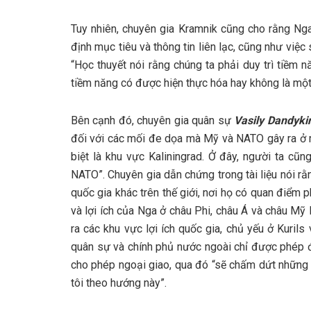
Tuy nhiên, chuyên gia Kramnik cũng cho rằng Nga
định mục tiêu và thông tin liên lạc, cũng như việ
“Học thuyết nói rằng chúng ta phải duy trì tiềm 
tiềm năng có được hiện thực hóa hay không là một 
Bên cạnh đó, chuyên gia quân sự
Vasily Dandyki
đối với các mối đe dọa mà Mỹ và NATO gây ra ở m
biệt là khu vực Kaliningrad. Ở đây, người ta cũ
NATO”. Chuyên gia dẫn chứng trong tài liệu nói rằ
quốc gia khác trên thế giới, nơi họ có quan điểm 
và lợi ích của Nga ở châu Phi, châu Á và châu Mỹ
ra các khu vực lợi ích quốc gia, chủ yếu ở Kuri
quân sự và chính phủ nước ngoài chỉ được phép đ
cho phép ngoại giao, qua đó “sẽ chấm dứt những
tôi theo hướng này”.