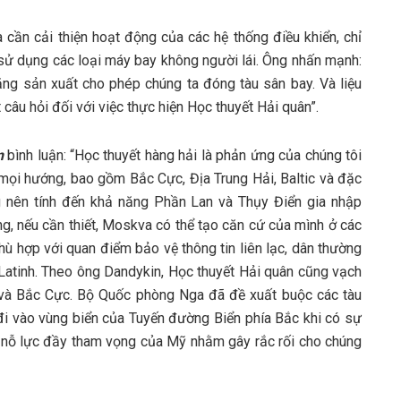
 cần cải thiện hoạt động của các hệ thống điều khiển, chỉ
c sử dụng các loại máy bay không người lái. Ông nhấn mạnh:
năng sản xuất cho phép chúng ta đóng tàu sân bay. Và liệu
câu hỏi đối với việc thực hiện Học thuyết Hải quân”.
n
bình luận: “Học thuyết hàng hải là phản ứng của chúng tôi
ọi hướng, bao gồm Bắc Cực, Địa Trung Hải, Baltic và đặc
ng nên tính đến khả năng Phần Lan và Thụy Điển gia nhập
ng, nếu cần thiết, Moskva có thể tạo căn cứ của mình ở các
phù hợp với quan điểm bảo vệ thông tin liên lạc, dân thường
 Latinh. Theo ông Dandykin, Học thuyết Hải quân cũng vạch
ls và Bắc Cực. Bộ Quốc phòng Nga đã đề xuất buộc các tàu
i vào vùng biển của Tuyến đường Biển phía Bắc khi có sự
 nỗ lực đầy tham vọng của Mỹ nhằm gây rắc rối cho chúng