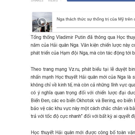
SHARES
VIEWS
Nga thách thức sự thống trị của Mỹ trên
Tổng thống Vladimir Putin đã thông qua Học thuy
năm của Hải quân Nga. Văn kiện chiến lược này c
phát triển của Hạm đội Nga, mà còn tác động tới bố
Theo trang mạng Vz.ru, phát biểu tại lễ duyệt b
nhấn mạnh Học thuyết Hải quân mới của Nga là sự 
không chỉ về kinh tế, mà còn cả những lĩnh vực qu
có ý nghĩa quan trọng đối với chiến lược đại d
Biển Đen, các eo biển Okhotsk và Bering, eo biển
bảo vệ các khu vực này một cách chắc chắn và bằ
trả với tốc độ cực nhanh” đối với bất kỳ ai quyết
Học thuyết Hải quân mới được công bố toàn văn 