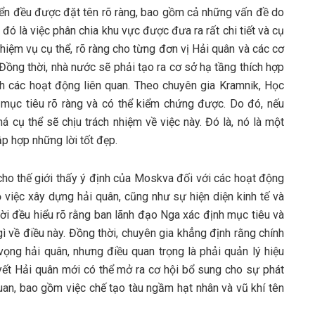
biển đều được đặt tên rõ ràng, bao gồm cả những vấn đề do
 đó là việc phân chia khu vực được đưa ra rất chi tiết và cụ
hiệm vụ cụ thể, rõ ràng cho từng đơn vị Hải quân và các cơ
Đồng thời, nhà nước sẽ phải tạo ra cơ sở hạ tầng thích hợp
nh các hoạt động liên quan. Theo chuyên gia Kramnik, Học
ác mục tiêu rõ ràng và có thể kiểm chứng được. Do đó, nếu
 cụ thể sẽ chịu trách nhiệm về việc này. Đó là, nó là một
p hợp những lời tốt đẹp.
cho thế giới thấy ý định của Moskva đối với các hoạt động
 việc xây dựng hải quân, cũng như sự hiện diện kinh tế và
ời đều hiểu rõ rằng ban lãnh đạo Nga xác định mục tiêu và
 gì về điều này. Đồng thời, chuyên gia khẳng định rằng chính
vọng hải quân, nhưng điều quan trọng là phải quản lý hiệu
ết Hải quân mới có thể mở ra cơ hội bổ sung cho sự phát
quan, bao gồm việc chế tạo tàu ngầm hạt nhân và vũ khí tên