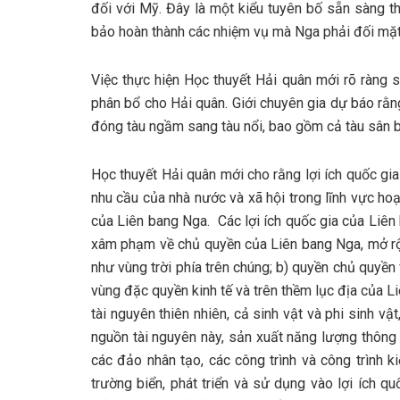
đối với Mỹ. Đây là một kiểu tuyên bố sẵn sàng t
bảo hoàn thành các nhiệm vụ mà Nga phải đối mặt
Việc thực hiện Học thuyết Hải quân mới rõ ràng s
phân bổ cho Hải quân. Giới chuyên gia dự báo rằ
đóng tàu ngầm sang tàu nổi, bao gồm cả tàu sân b
Học thuyết Hải quân mới cho rằng lợi ích quốc gia
nhu cầu của nhà nước và xã hội trong lĩnh vực ho
của Liên bang Nga. Các lợi ích quốc gia của Liê
xâm phạm về chủ quyền của Liên bang Nga, mở rộn
như vùng trời phía trên chúng; b) quyền chủ quyền
vùng đặc quyền kinh tế và trên thềm lục địa của 
tài nguyên thiên nhiên, cả sinh vật và phi sinh vậ
nguồn tài nguyên này, sản xuất năng lượng thông
các đảo nhân tạo, các công trình và công trình k
trường biển, phát triển và sử dụng vào lợi ích 