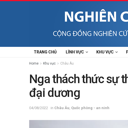
TRANG CHỦ
LĨNH VỰC
KHU VỰC
Home
Khu vực
Châu Âu
Nga thách thức sự t
đại dương
04/08/2022
in
Châu Âu
,
Quốc phòng - an ninh