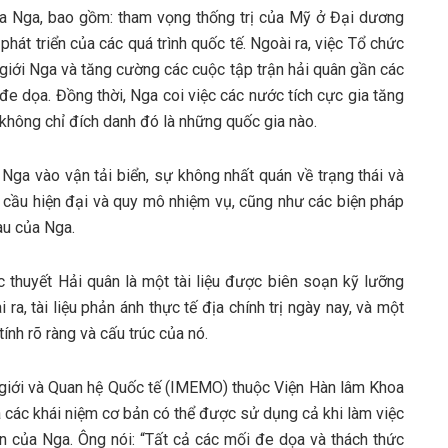
ủa Nga, bao gồm: tham vọng thống trị của Mỹ ở Đại dương
hát triển của các quá trình quốc tế. Ngoài ra, việc Tổ chức
giới Nga và tăng cường các cuộc tập trận hải quân gần các
đe dọa. Đồng thời, Nga coi việc các nước tích cực gia tăng
hông chỉ đích danh đó là những quốc gia nào.
Nga vào vận tải biển, sự không nhất quán về trạng thái và
u cầu hiện đại và quy mô nhiệm vụ, cũng như các biện pháp
àu của Nga.
 thuyết Hải quân là một tài liệu được biên soạn kỹ lưỡng
ra, tài liệu phản ánh thực tế địa chính trị ngày nay, và một
ính rõ ràng và cấu trúc của nó.
hế giới và Quan hệ Quốc tế (IMEMO) thuộc Viện Hàn lâm Khoa
 ra các khái niệm cơ bản có thể được sử dụng cả khi làm việc
uân của Nga. Ông nói: “Tất cả các mối đe dọa và thách thức