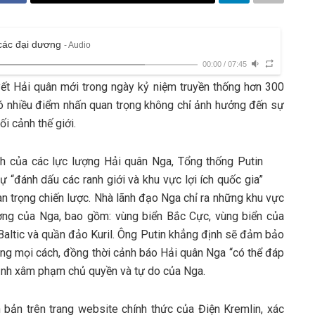
 các đại dương
- Audio
00:00
/
07:45
ết Hải quân mới trong ngày kỷ niệm truyền thống hơn 300
ó nhiều điểm nhấn quan trọng không chỉ ảnh hưởng đến sự
i cảnh thế giới.
inh của các lực lượng Hải quân Nga, Tổng thống Putin
“đánh dấu các ranh giới và khu vực lợi ích quốc gia”
an trọng chiến lược. Nhà lãnh đạo Nga chỉ ra những khu vực
ương của Nga, bao gồm: vùng biển Bắc Cực, vùng biển của
 Baltic và quần đảo Kuril. Ông Putin khẳng định sẽ đảm bảo
ng mọi cách, đồng thời cảnh báo Hải quân Nga “có thể đáp
 định xâm phạm chủ quyền và tự do của Nga.
bản trên trang website chính thức của Điện Kremlin, xác