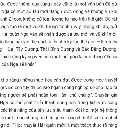
 vừa được thông qua cùng ngày cũng là một văn bản để sử
n Nga có một số tàu mới đang được đóng và những vũ khí
nh Zircon, không có loại tương tự nào trên thế giới. Dù rất
iệc tạo ra một vũ khí tương tự như vậy. Trong khi đó, bất
, Hải quân Nga vẫn sẽ nhận được cả tàu mới và vũ khí mới.
àng hải với diện tích biển phá kỷ lục thế giới – 8,6 triệu
g – Đại Tây Dương, Thái Bình Dương và Bắc Băng Dương.
hiểu rằng kỷ nguyên của một thế giới đa cực đang đến và
g của Nga sẽ khác”.
cho rằng những mục tiêu cần đạt được trong Học thuyết
mọi việc còn tùy thuộc vào ngành công nghiệp sẽ phải tạo ra
ững người sẽ phải hoàn toàn làm chủ chúng”. Chuyên gia
 Nga có thể phát triển thành công hơn trong lĩnh vực công
 các khả năng của tên lửa siêu thanh đòi hỏi một hệ thống
 là một trong những ưu tiên quan trọng nhất đối với sự phát
g nói: “Học thuyết Hải quân mới là một thách thức rõ ràng