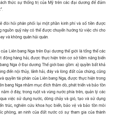
hách thức sự thống trị của Mỹ trên các đại dương để đảm
”.
ẽ đòi hỏi phân phối lại một phần kinh phí và số tiền được
ng nguồn quỹ này có thể được chuyển hướng từ việc chi cho
ay và không quân hải quân.
 của Liên bang Nga trên Đại dương thế giới là tổng thể các
ạt động hàng hải, được thực hiện trên cơ sở tiềm năng biển
n bang Nga ở Đại dương Thế giới bao gồm: a) quyền bất khả
g đến nội thủy, lãnh hải, đáy và lòng đất của chúng, cũng
 và quyền tài phán của Liên bang Nga, được thực hiện trong
Liên bang Nga nhằm mục đích thăm dò, phát triển và bảo tồn
t, nằm ở đáy, trong ruột và vùng nước phía trên, quản lý các
 qua việc sử dụng nước, dòng chảy và gió, tạo và sử dụng
iến trúc, nghiên cứu khoa học biển, bảo vệ và bảo tồn môi
quốc phòng, an ninh của đất nước có sự tham gia của thành