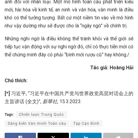
ảnh đối với nhân loại. Một mô hình toàn cầu phát triển kiểu
mới, hài hòa về kinh tế, an ninh và văn hóa, văn minh là điều
khó có thể tưởng tượng. Bất cứ một niềm tin vào về mô hình
như vậy dường như sẽ được cho là “ngây ngô” về chính trị.
Những nghi ngờ là điều không thể tránh khỏi và thế giới sẽ
tiếp tục vận động với sự nghi ngờ đó, chỉ có thực tiễn mới có
thể chứng minh đây có phải “bình mới rượu cũ” hay không./.
Tác giả: Hoàng Hải
Chú thích:
[*]
习近平, “习近平在中国共产党与世界政党高层对话会上的
主旨讲话 (全文)”,
新華社
, 15.3.2023.
Tags:
Chiến lược Trung Quốc
Sáng kiến Văn minh Toàn cầu
Tập Cận Bình