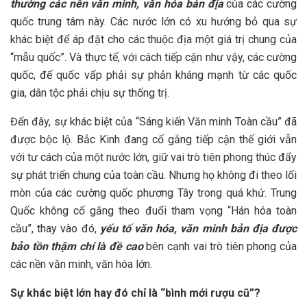
thường các nền văn minh, văn hóa bản địa
của các cường
quốc trung tâm này. Các nước lớn có xu hướng bỏ qua sự
khác biệt để áp đặt cho các thuộc địa một giá trị chung của
“mẫu quốc”. Và thực tế, với cách tiếp cận như vậy, các cường
quốc, đế quốc vấp phải sự phản kháng mạnh từ các quốc
gia, dân tộc phải chịu sự thống trị.
Đến đây, sự khác biệt của “Sáng kiến Văn minh Toàn cầu” đã
được bộc lộ. Bắc Kinh đang cố gắng tiếp cận thế giới vẫn
với tư cách của một nước lớn, giữ vai trò tiên phong thúc đẩy
sự phát triển chung của toàn cầu. Nhưng họ không đi theo lối
mòn của các cường quốc phương Tây trong quá khứ. Trung
Quốc không cố gắng theo đuổi tham vọng “Hán hóa toàn
cầu”, thay vào đó,
yếu tố văn hóa, văn minh bản địa
được
bảo tồn thậm chí là đề cao
bên cạnh vai trò tiên phong của
các nền văn minh, văn hóa lớn.
Sự khác biệt lớn hay đó chỉ là “bình mới rượu cũ”?