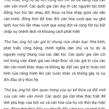
nền văn minh.
Các quốc gia cần duy trì các nguyên tắc bình
đẳng, học hỏi lẫn nhau, đối thoại và hòa nhập giữa các nền
văn minh, đồng thời để trao đổi văn hóa vượt qua sự ghẻ
lạnh, học hỏi lẫn nhau vượt qua xung đột và cùng tồn tại bất
chấp sự chênh lệch về khoảng cách phát triển.
Thứ hai, ủng hộ các giá trị chung của nhân loại.
Hòa bình,
phát triển, công bằng, chính nghĩa, dân chủ và tự do là
nguyện vọng chung của các dân tộc. Các quốc gia cần cởi
mở trong việc đánh giá cao nhận thức về các giá trị của các
nền văn minh khác nhau và không áp đặt các giá trị hoặc mô
hình của riêng mình lên các nước khác và không gây ra sự
đối đầu về ý thức hệ.
Thứ ba, ủng hộ tầm quan trọng của sự kế thừa và đổi mới
của các nền văn minh.
Các quốc gia cần khai thác triệt để
tính phù hợp của lịch sử và văn hóa của họ với thời đại hiện
nay, đồng thời thúc đẩy sự chuyển đổi sáng tạo và phát triển