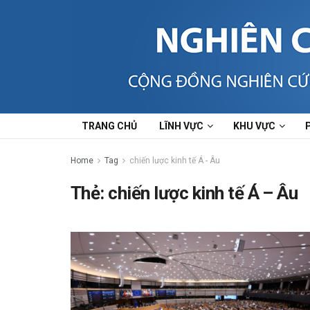
TRANG CHỦ
LĨNH VỰC
KHU VỰC
Home
Tag
chiến lược kinh tế Á - Âu
Thẻ:
chiến lược kinh tế Á – Âu