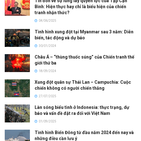
Tin đồn về sự lung lay quyền lực của Tập Cận
Bình: Hiện thực hay chỉ là biểu hiện của chiến
tranh nhận thức?
04/06/2025
Tình hình xung đột tại Myanmar sau 3 năm: Diễn
biến, tác động và dự báo
30/01/2024
Châu Á – “thùng thuốc súng” của Chiến tranh thế
giới thứ ba
18/09/2024
Xung đột quân sự Thái Lan – Campuchia: Cuộc
chiến không có người chiến thắng
27/07/2025
Làn sóng biểu tình ở Indonesia: thực trạng, dự
báo và vấn đề đặt ra đối với Việt Nam
01/09/2025
Tình hình Biển Đông từ đầu năm 2024 đến nay và
những điều cần lưu ý