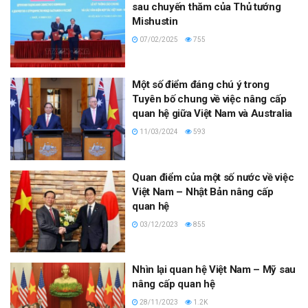
sau chuyến thăm của Thủ tướng
Mishustin
07/02/2025
755
Một số điểm đáng chú ý trong
Tuyên bố chung về việc nâng cấp
quan hệ giữa Việt Nam và Australia
11/03/2024
593
Quan điểm của một số nước về việc
Việt Nam – Nhật Bản nâng cấp
quan hệ
03/12/2023
855
Nhìn lại quan hệ Việt Nam – Mỹ sau
nâng cấp quan hệ
28/11/2023
1.2K