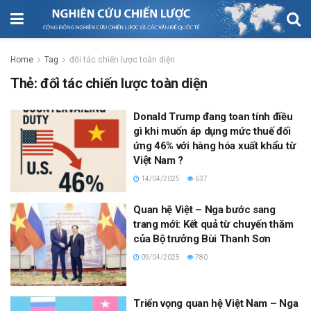
Home
Tag
đối tác chiến lược toàn diện
Thẻ:
đối tác chiến lược toàn diện
Donald Trump đang toan tính điều
gì khi muốn áp dụng mức thuế đối
ứng 46% với hàng hóa xuất khẩu từ
Việt Nam ?
14/04/2025
637
Quan hệ Việt – Nga bước sang
trang mới: Kết quả từ chuyến thăm
của Bộ trưởng Bùi Thanh Sơn
09/04/2025
780
Triển vọng quan hệ Việt Nam – Nga