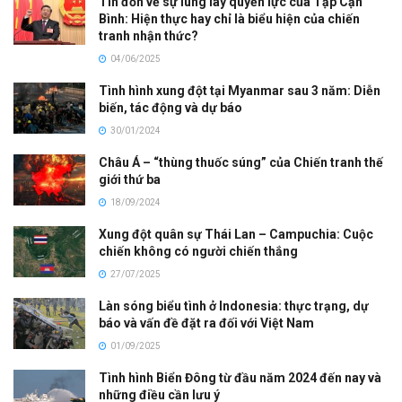
Tin đồn về sự lung lay quyền lực của Tập Cận
Bình: Hiện thực hay chỉ là biểu hiện của chiến
tranh nhận thức?
04/06/2025
Tình hình xung đột tại Myanmar sau 3 năm: Diễn
biến, tác động và dự báo
30/01/2024
Châu Á – “thùng thuốc súng” của Chiến tranh thế
giới thứ ba
18/09/2024
Xung đột quân sự Thái Lan – Campuchia: Cuộc
chiến không có người chiến thắng
27/07/2025
Làn sóng biểu tình ở Indonesia: thực trạng, dự
báo và vấn đề đặt ra đối với Việt Nam
01/09/2025
Tình hình Biển Đông từ đầu năm 2024 đến nay và
những điều cần lưu ý