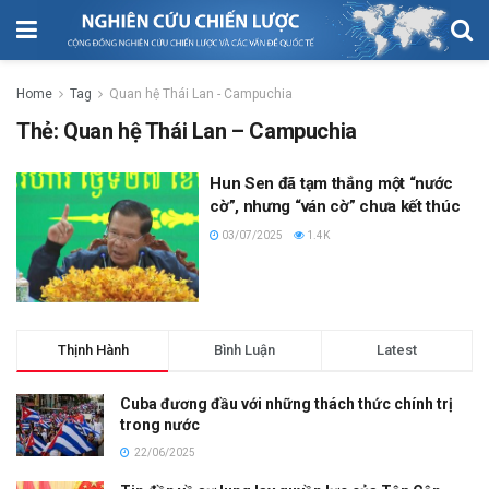
Home
Tag
Quan hệ Thái Lan - Campuchia
Thẻ:
Quan hệ Thái Lan – Campuchia
Hun Sen đã tạm thắng một “nước
cờ”, nhưng “ván cờ” chưa kết thúc
03/07/2025
1.4K
Thịnh Hành
Bình Luận
Latest
Cuba đương đầu với những thách thức chính trị
trong nước
22/06/2025