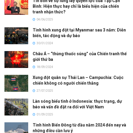
Tin đồn về sự lung lay quyền lực của Tập Cận
Bình: Hiện thực hay chỉ là biểu hiện của chiến
tranh nhận thức?
04/06/2025
Tình hình xung đột tại Myanmar sau 3 năm: Diễn
biến, tác động và dự báo
30/01/2024
Châu Á – “thùng thuốc súng” của Chiến tranh thế
giới thứ ba
18/09/2024
Xung đột quân sự Thái Lan – Campuchia: Cuộc
chiến không có người chiến thắng
27/07/2025
Làn sóng biểu tình ở Indonesia: thực trạng, dự
báo và vấn đề đặt ra đối với Việt Nam
01/09/2025
Tình hình Biển Đông từ đầu năm 2024 đến nay và
những điều cần lưu ý