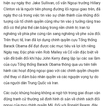
hiện sự ngây thơ. Jake Sullivan, cố vấn Ngoại trưởng Hillary
Clinton và là người tiên phong đường lối ngoại giao trên, đã
ngây thơ cả trong việc tin vào sự chân thành của những đối
tượng cải tổ chính quyền cũng như tin vào ý tưởng rằng trao
đổi có thể phá thế cân bằng trong nền chính trị Iran từ
nghiêng về phía phe cứng rắn sang nghiêng về phe sửa đổi.
Trên thực tế, Iran đã lợi dụng chính quyền cựu Tổng thống
Barack Obama để đạt được các mục tiêu và lợi ích riêng.
Ngày nay, Đặc phái viên Rob Malley và Cố vấn đặc biệt về
vấn đề biến đổi khí hậu John Kerry đang lặp lại các sai lầm
của cựu Tổng thống Barack Obama thông qua ưu tiên tiến
hành các hoạt động ngoại giao với các chính quyền chuyên
chế thay vì đảm bảo nhân quyền và các nguyện vọng tự do
của người dân Trung Quốc và Iran.
Các cuộc khủng hoảng không ai ngờ tới trong giai đoạn vận
động tranh cử thường sẽ định hình di sản về chính sách đối
ngoại của mọi chính quyền Mỹ. Đối với Ronald Reagn, đây