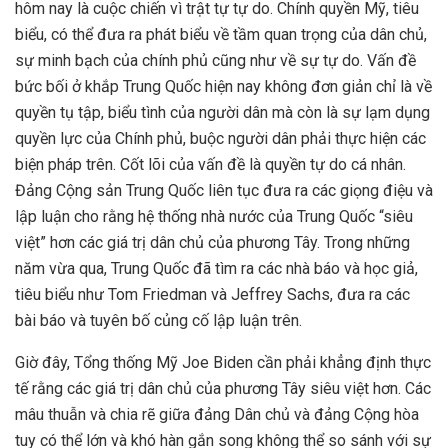
hôm nay là cuộc chiến vì trật tự tự do. Chính quyền Mỹ, tiêu
biểu, có thể đưa ra phát biểu về tầm quan trọng của dân chủ,
sự minh bạch của chính phủ cũng như về sự tự do. Vấn đề
bức bối ở khắp Trung Quốc hiện nay không đơn giản chỉ là về
quyền tụ tập, biểu tình của người dân mà còn là sự lạm dụng
quyền lực của Chính phủ, buộc người dân phải thực hiện các
biện pháp trên. Cốt lõi của vấn đề là quyền tự do cá nhân.
Đảng Cộng sản Trung Quốc liên tục đưa ra các giọng điệu và
lập luận cho rằng hệ thống nhà nước của Trung Quốc “siêu
việt” hơn các giá trị dân chủ của phương Tây. Trong những
năm vừa qua, Trung Quốc đã tìm ra các nhà báo và học giả,
tiêu biểu như Tom Friedman và Jeffrey Sachs, đưa ra các
bài báo và tuyên bố củng cố lập luận trên.
Giờ đây, Tổng thống Mỹ Joe Biden cần phải khẳng định thực
tế rằng các giá trị dân chủ của phương Tây siêu việt hơn. Các
mâu thuẫn và chia rẽ giữa đảng Dân chủ và đảng Cộng hòa
tuy có thể lớn và khó hàn gắn song không thể so sánh với sự