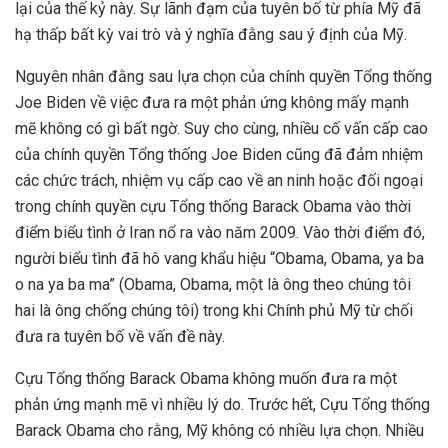
lại của thế kỷ này. Sự lãnh đạm của tuyên bố từ phía Mỹ đã
hạ thấp bất kỳ vai trò và ý nghĩa đằng sau ý định của Mỹ.
Nguyên nhân đằng sau lựa chọn của chính quyền Tổng thống
Joe Biden về việc đưa ra một phản ứng không mấy mạnh
mẽ không có gì bất ngờ. Suy cho cùng, nhiều cố vấn cấp cao
của chính quyền Tổng thống Joe Biden cũng đã đảm nhiệm
các chức trách, nhiệm vụ cấp cao về an ninh hoặc đối ngoại
trong chính quyền cựu Tổng thống Barack Obama vào thời
điểm biểu tình ở Iran nổ ra vào năm 2009. Vào thời điểm đó,
người biểu tình đã hô vang khẩu hiệu “Obama, Obama, ya ba
o na ya ba ma” (Obama, Obama, một là ông theo chúng tôi
hai là ông chống chúng tôi) trong khi Chính phủ Mỹ từ chối
đưa ra tuyên bố về vấn đề này.
Cựu Tổng thống Barack Obama không muốn đưa ra một
phản ứng mạnh mẽ vì nhiều lý do. Trước hết, Cựu Tổng thống
Barack Obama cho rằng, Mỹ không có nhiều lựa chọn. Nhiều