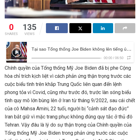
0
135
SHARES
VIEWS
Tại sao Tổng thống Joe Biden không lên tiếng ủng hộ các cuộc biểu tình tại Trung Quốc và Iran?
00:00
/
06:50
Chính quyền của Tổng thống Mỹ Joe Biden đã bị phe Cộng
hòa chỉ trích kịch liệt vì cách phản ứng thận trọng trước các
cuộc biểu tình trên khắp Trung Quốc liên quan đến lệnh
phong tỏa vì Covid, cũng như trước đó, trước làn sóng biểu
tình quy mô lớn bùng lên ở Iran từ tháng 9/2022, sau cái chết
của cô Mahsa Amini, 22 tuổi, người bị “cảnh sát đạo đức”
Iran bắt giữ vì mặc trang phục không đúng quy tắc ở thủ đô
Tehran. Vậy đâu là lý do sự thận trọng của Chính quyền của
Tổng thống Mỹ Joe Biden trong phản ứng trước các cuộc