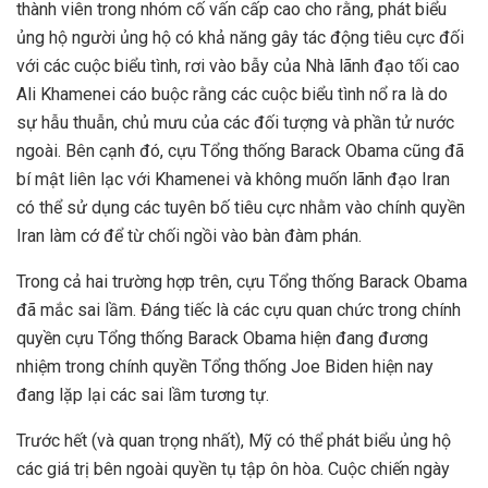
thành viên trong nhóm cố vấn cấp cao cho rằng, phát biểu
ủng hộ người ủng hộ có khả năng gây tác động tiêu cực đối
với các cuộc biểu tình, rơi vào bẫy của Nhà lãnh đạo tối cao
Ali Khamenei cáo buộc rằng các cuộc biểu tình nổ ra là do
sự hẫu thuẫn, chủ mưu của các đối tượng và phần tử nước
ngoài. Bên cạnh đó, cựu Tổng thống Barack Obama cũng đã
bí mật liên lạc với Khamenei và không muốn lãnh đạo Iran
có thể sử dụng các tuyên bố tiêu cực nhằm vào chính quyền
Iran làm cớ để từ chối ngồi vào bàn đàm phán.
Trong cả hai trường hợp trên, cựu Tổng thống Barack Obama
đã mắc sai lầm. Đáng tiếc là các cựu quan chức trong chính
quyền cựu Tổng thống Barack Obama hiện đang đương
nhiệm trong chính quyền Tổng thống Joe Biden hiện nay
đang lặp lại các sai lầm tương tự.
Trước hết (và quan trọng nhất), Mỹ có thể phát biểu ủng hộ
các giá trị bên ngoài quyền tụ tập ôn hòa. Cuộc chiến ngày