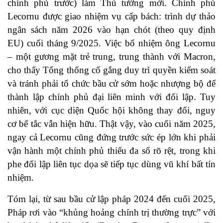
chính phủ trước) làm Thủ tướng mới. Chính phủ
Lecornu được giao nhiệm vụ cấp bách: trình dự thảo
ngân sách năm 2026 vào hạn chót (theo quy định
EU) cuối tháng 9/2025. Việc bổ nhiệm ông Lecornu
– một gương mặt trẻ trung, trung thành với Macron,
cho thấy Tổng thống cố gắng duy trì quyền kiểm soát
và tránh phải tổ chức bầu cử sớm hoặc nhượng bộ để
thành lập chính phủ đại liên minh với đối lập. Tuy
nhiên, với cục diện Quốc hội không thay đổi, nguy
cơ bế tắc vẫn hiện hữu. Thật vậy, vào cuối năm 2025,
ngay cả Lecornu cũng đứng trước sức ép lớn khi phải
vận hành một chính phủ thiếu đa số rõ rệt, trong khi
phe đối lập liên tục dọa sẽ tiếp tục dùng vũ khí bất tín
nhiệm.
Tóm lại, từ sau bầu cử lập pháp 2024 đến cuối 2025,
Pháp rơi vào “khủng hoảng chính trị thường trực” với