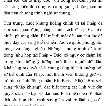
châu Âu, cải tổ hiệp ước), thì trong bối cảnh yếu đi,
các sáng kiến đó có nguy cơ bị gác lại hoặc giảm ưu
tiên trên chương trình nghị sự chung.
Tựu trung, cuộc khủng hoảng chính trị tại Pháp đã
làm suy giảm động năng chính sách ở cấp EU trên
nhiều phương diện. EU mất đi một đầu tàu chủ lực để
thúc đẩy các sáng kiến chiến lược về quốc phòng, đối
ngoại và công nghiệp. Những chương trình đã khởi
động (như hợp tác Pháp – Đức) có nguy cơ chậm lại,
trong khi những ý tưởng mới thiếu người đỡ đầu.
Khả năng ra quyết sách chung cũng bị ảnh hưởng bởi
sự bất định của Pháp, một thành viên thường giữ vai
trò hình thành đồng thuận. Khi Paris “tê liệt”, Brussels
cũng “khập khiễng”, đặc biệt trong các lĩnh vực cần
quyết sách táo bạo và dài hạn. Phần tiếp theo sẽ phân
tích sâu hơn khía cạnh suy giảm vai trò lãnh đạo của