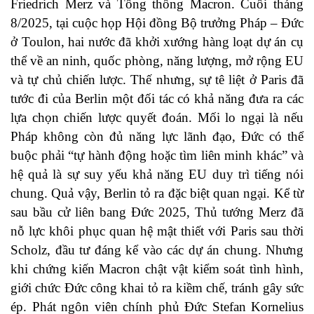
Friedrich Merz và Tổng thống Macron. Cuối tháng
8/2025, tại cuộc họp Hội đồng Bộ trưởng Pháp – Đức
ở Toulon, hai nước đã khởi xướng hàng loạt dự án cụ
thể về an ninh, quốc phòng, năng lượng, mở rộng EU
và tự chủ chiến lược. Thế nhưng, sự tê liệt ở Paris đã
tước đi của Berlin một đối tác có khả năng đưa ra các
lựa chọn chiến lược quyết đoán. Mối lo ngại là nếu
Pháp không còn đủ năng lực lãnh đạo, Đức có thể
buộc phải “tự hành động hoặc tìm liên minh khác” và
hệ quả là sự suy yếu khả năng EU duy trì tiếng nói
chung. Quả vậy, Berlin tỏ ra đặc biệt quan ngại. Kể từ
sau bầu cử liên bang Đức 2025, Thủ tướng Merz đã
nỗ lực khôi phục quan hệ mật thiết với Paris sau thời
Scholz, đầu tư đáng kể vào các dự án chung. Nhưng
khi chứng kiến Macron chật vật kiểm soát tình hình,
giới chức Đức công khai tỏ ra kiềm chế, tránh gây sức
ép. Phát ngôn viên chính phủ Đức Stefan Kornelius