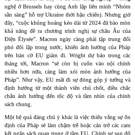
nghệ ở Brussels hay cùng Anh lập liên minh “Nhóm
sẵn sàng” hỗ trợ Ukraine thời hậu chiến). Nhưng giờ
đây, “cuộc khủng hoảng kéo dài từ 2024 đã bào mòn
khả năng đề ra chương trình nghị sự châu Âu của
Điện Élysée”. Macron ngày càng phải tập trung đối
phó đối lập trong nước, khiến ảnh hưởng của Pháp
trên bàn cờ EU giảm đi. Wright dự báo trong các
tháng tới, Macron “sẽ còn bị cuốn vào nội chính
nhiều hơn nữa, càng làm xói mòn ảnh hưởng của
Pháp”. Như vậy, EU mất đi sự đóng góp ý tưởng và
định hướng từ một thành viên chủ chốt, điều chắc
chắn ảnh hưởng đến tốc độ và tầm nhìn của chính
sách chung.
Một hệ quả đáng chú ý khác là việc thiếu vắng sự ổn
định của Pháp sẽ làm chậm trễ hoặc cản trở các cam
kết ngân sách quan trọng ở tầm EU. Chính sự sụp đổ