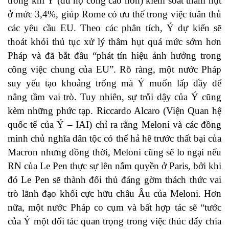
trong khi Ý (dù nợ công cao hơn) kiểm soát thâm hụt
ở mức 3,4%, giúp Rome có ưu thế trong việc tuân thủ
các yêu cầu EU. Theo các phân tích, Ý dự kiến sẽ
thoát khỏi thủ tục xử lý thâm hụt quá mức sớm hơn
Pháp và đã bắt đầu “phát tín hiệu ảnh hưởng trong
công việc chung của EU”. Rõ ràng, một nước Pháp
suy yếu tạo khoảng trống mà Ý muốn lấp đầy để
nâng tầm vai trò. Tuy nhiên, sự trỗi dậy của Ý cũng
kèm những phức tạp. Riccardo Alcaro (Viện Quan hệ
quốc tế của Ý – IAI) chỉ ra rằng Meloni và các đồng
minh chủ nghĩa dân tộc có thể hả hê trước thất bại của
Macron nhưng đồng thời, Meloni cũng sẽ lo ngại nếu
RN của Le Pen thực sự lên nắm quyền ở Paris, bởi khi
đó Le Pen sẽ thành đối thủ đáng gờm thách thức vai
trò lãnh đạo khối cực hữu châu Âu của Meloni. Hơn
nữa, một nước Pháp co cụm và bất hợp tác sẽ “tước
của Ý một đối tác quan trọng trong việc thúc đẩy chia