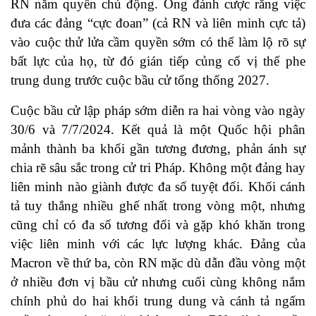
RN nắm quyền chủ động. Ông đánh cược rằng việc
đưa các đảng “cực đoan” (cả RN và liên minh cực tả)
vào cuộc thử lửa cầm quyền sớm có thể làm lộ rõ sự
bất lực của họ, từ đó gián tiếp củng cố vị thế phe
trung dung trước cuộc bầu cử tổng thống 2027.
Cuộc bầu cử lập pháp sớm diễn ra hai vòng vào ngày
30/6 và 7/7/2024. Kết quả là một Quốc hội phân
mảnh thành ba khối gần tương đương, phản ánh sự
chia rẽ sâu sắc trong cử tri Pháp. Không một đảng hay
liên minh nào giành được đa số tuyệt đối. Khối cánh
tả tuy thắng nhiều ghế nhất trong vòng một, nhưng
cũng chỉ có đa số tương đối và gặp khó khăn trong
việc liên minh với các lực lượng khác. Đảng của
Macron về thứ ba, còn RN mặc dù dẫn đầu vòng một
ở nhiều đơn vị bầu cử nhưng cuối cùng không nắm
chính phủ do hai khối trung dung và cánh tả ngấm