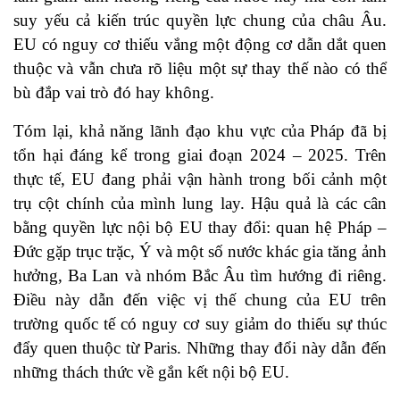
suy yếu cả kiến trúc quyền lực chung của châu Âu.
EU có nguy cơ thiếu vắng một động cơ dẫn dắt quen
thuộc và vẫn chưa rõ liệu một sự thay thế nào có thể
bù đắp vai trò đó hay không.
Tóm lại, khả năng lãnh đạo khu vực của Pháp đã bị
tổn hại đáng kể trong giai đoạn 2024 – 2025. Trên
thực tế, EU đang phải vận hành trong bối cảnh một
trụ cột chính của mình lung lay. Hậu quả là các cân
bằng quyền lực nội bộ EU thay đổi: quan hệ Pháp –
Đức gặp trục trặc, Ý và một số nước khác gia tăng ảnh
hưởng, Ba Lan và nhóm Bắc Âu tìm hướng đi riêng.
Điều này dẫn đến việc vị thế chung của EU trên
trường quốc tế có nguy cơ suy giảm do thiếu sự thúc
đẩy quen thuộc từ Paris. Những thay đổi này dẫn đến
những thách thức về gắn kết nội bộ EU.