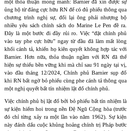
một thỏa thuận mong manh: Barnier đã xin được sự
ủng hộ từ đảng cực hữu RN để có đủ phiếu thông qua
chương trình nghị sự, đổi lại ông phải nhượng bộ
nhiều yêu sách chính sách do Marine Le Pen đề ra.
Đây là một bước đi đầy rủi ro. Việc “đặt chính phủ
vào tay phe cực hữu” ngay từ đầu đã làm mất lòng
khối cánh tả, khiến họ kiên quyết không hợp tác với
Barnier. Hơn nữa, thỏa thuận ngầm với RN đã thể
hiện sự thiếu bền vững khi mà chỉ sau 91 ngày tại vị,
vào đầu tháng 12/2024, Chính phủ Barnier sụp đổ
khi RN bất ngờ bỏ phiếu cùng phe cánh tả thông qua
một nghị quyết bất tín nhiệm lật đổ chính phủ.
Việc chính phủ bị lật đổ bởi bỏ phiếu bất tín nhiệm là
sự kiện hiếm hoi trong nền Đệ Ngũ Cộng hòa (trước
đó chỉ từng xảy ra một lần vào năm 1962). Sự kiện
này đánh dấu cuộc khủng hoảng chính trị Pháp bước