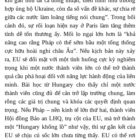
khi gần như tất cả đồng thuận, điển hình như trường
hợp ủng hộ Ukraine, còn đa số vấn đề khác, sự chia rẽ
giữa các nước làm loãng tiếng nói chung”. Trong bối
cảnh đó, sự rối loạn hiện nay ở Paris làm tăng thêm
tính dễ tổn thương ấy. Mối lo ngại lớn hơn là “khả
năng cao rằng Pháp có thể sớm bầu một tổng thống
cực hữu hoài nghi châu Âu”. Nếu kịch bản này xảy
ra, EU sẽ đối mặt với một tình huống cực kỳ nghiêm
trọng khi một nước thành viên lớn có thể trở thành
quả cầu phá hoại đối với năng lực hành động của liên
minh. Bài học từ Hungary cho thấy chỉ một nước
thành viên cũng đủ để cản trở lập trường chung, làm
rỗng các giá trị chung và khóa các quyết định quan
trọng. Nếu Pháp – nền kinh tế lớn thứ hai, thành viên
Hội đồng Bảo an LHQ, trụ cột của EU, mà trở thành
một “Hungary khổng lồ” như vậy, thì sự gắn kết của
EU sẽ chịu cú sốc lớn chưa từng thấy. EU có thể rơi