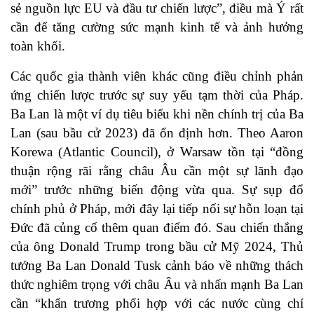
sẻ nguồn lực EU và đầu tư chiến lược”, điều mà Ý rất
cần để tăng cường sức mạnh kinh tế và ảnh hưởng
toàn khối.
Các quốc gia thành viên khác cũng điều chỉnh phản
ứng chiến lược trước sự suy yếu tạm thời của Pháp.
Ba Lan là một ví dụ tiêu biểu khi nền chính trị của Ba
Lan (sau bầu cử 2023) đã ổn định hơn. Theo Aaron
Korewa (Atlantic Council), ở Warsaw tồn tại “đồng
thuận rộng rãi rằng châu Âu cần một sự lãnh đạo
mới” trước những biến động vừa qua. Sự sụp đổ
chính phủ ở Pháp, mới đây lại tiếp nối sự hỗn loạn tại
Đức đã củng cố thêm quan điểm đó. Sau chiến thắng
của ông Donald Trump trong bầu cử Mỹ 2024, Thủ
tướng Ba Lan Donald Tusk cảnh báo về những thách
thức nghiêm trọng với châu Âu và nhấn mạnh Ba Lan
cần “khẩn trương phối hợp với các nước cùng chí