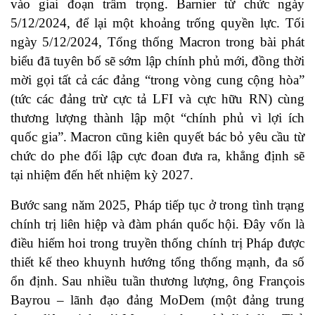
vào giai đoạn trầm trọng. Barnier từ chức ngày
5/12/2024, để lại một khoảng trống quyền lực. Tối
ngày 5/12/2024, Tổng thống Macron trong bài phát
biểu đã tuyên bố sẽ sớm lập chính phủ mới, đồng thời
mời gọi tất cả các đảng “trong vòng cung cộng hòa”
(tức các đảng trừ cực tả LFI và cực hữu RN) cùng
thương lượng thành lập một “chính phủ vì lợi ích
quốc gia”. Macron cũng kiên quyết bác bỏ yêu cầu từ
chức do phe đối lập cực đoan đưa ra, khẳng định sẽ
tại nhiệm đến hết nhiệm kỳ 2027.
Bước sang năm 2025, Pháp tiếp tục ở trong tình trạng
chính trị liên hiệp và đàm phán quốc hội. Đây vốn là
điều hiếm hoi trong truyền thống chính trị Pháp được
thiết kế theo khuynh hướng tổng thống mạnh, đa số
ổn định. Sau nhiều tuần thương lượng, ông François
Bayrou – lãnh đạo đảng MoDem (một đảng trung