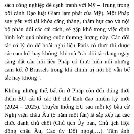
sách công nghiệp để cạnh tranh với Mỹ – Trung trong
bối cảnh Đạo luật Giảm lạm phát của Mỹ). Một Pháp
suy yếu với tài khóa căng thẳng, thâm hụt cao và nội
bộ phản đối các cải cách, sẽ gặp khó trong việc định
hình kết quả những cuộc thương lượng này. Các đối
tác có lý do để hoài nghi liệu Paris có thực thi được
các cam kết hay không, khi mà “các đối tác đang ngày
càng đặt câu hỏi liệu Pháp có thực hiện nổi những
cam kết ở Brussels trong khi chính trị nội bộ vẫn bế
tắc hay không”.
Không những thế, bất ổn ở Pháp còn đến đúng thời
điểm EU cải tổ các thể chế lãnh đạo nhiệm kỳ mới
(2024 – 2025). Truyền thống EU sau mỗi kỳ bầu cử
Nghị viện châu Âu (5 năm một lần) là sắp xếp lại các
chức danh chủ chốt (Chủ tịch Ủy ban, Chủ tịch Hội
đồng châu Âu, Cao ủy Đối ngoại,…). Tầm ảnh