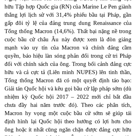
hữu Tập hợp Quốc gia (RN) của Marine Le Pen giành
thắng lợi lịch sử với 31,4% phiếu bầu tại Pháp, gần
gấp đôi tỷ lệ của đảng trung dung Renaissance của
Tổng thống Macron (14,6%). Thất bại nặng nề trong
cuộc bầu cử châu Âu này được xem là đòn giáng
mạnh vào uy tín của Macron và chính đảng cầm
quyền, báo hiệu làn sóng phản đối trong cử tri Pháp
đối với chính sách của ông. Trong bối cảnh đảng cực
hữu và cả cực tả (Liên minh NUPES) lên tinh thần,
Tổng thống Macron đã có một quyết định táo bạo:
Giải tán Quốc hội và kêu gọi bầu cử lập pháp sớm (dù
nhiệm kỳ Quốc hội 2017 – 2022 mới chỉ bắt đầu
chưa đầy hai năm trước đó). Theo các phân tích,
Macron hy vọng một cuộc bầu cử sớm sẽ giúp tái
định hình lại Quốc hội theo hướng có lợi hơn cho
ông hoặc ít nhất cũng ngăn chặn được đảng cực hữu