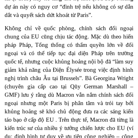
dự án này có nguy cơ “đình trệ nếu không có sự dẫn
dắt và quyết sách dứt khoát từ Paris”.
Không chỉ về quốc phòng, chính sách đối ngoại
chung của EU cũng chịu tác động. Mặc dù theo hiến
pháp Pháp, Tổng thống có thẩm quyền lớn về đối
ngoại và có thể tiếp tục đại diện Pháp trên trường
quốc tế, nhưng cuộc khủng hoảng nội bộ đã “làm suy
giảm khả năng của Điện Élysée trong việc định hình
nghị trình châu Âu tại Brussels”. Bà Georgina Wright
(chuyên gia cấp cao tại Qũy German Marshall –
GMF) lưu ý rằng dù Macron vẫn nắm chính sách đối
ngoại nhưng một Paris bị phân tâm và trói tay bởi
khủng hoảng sẽ khó chủ động đưa ra các sáng kiến
táo bạo ở cấp độ EU . Trên thực tế, Macron đã từng là
kiến trúc sư của nhiều ý tưởng chiến lược cho EU (ví
dụ: định hình tư duy về ưu tiên công nghiệp – công