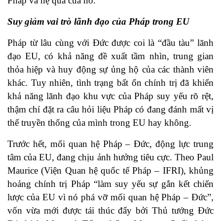
Pháp và hệ quả của nó.
Suy giảm vai trò lãnh đạo của Pháp trong EU
Pháp từ lâu cùng với Đức được coi là “đầu tàu” lãnh
đạo EU, có khả năng đề xuất tầm nhìn, trung gian
thỏa hiệp và huy động sự ủng hộ của các thành viên
khác. Tuy nhiên, tình trạng bất ổn chính trị đã khiến
khả năng lãnh đạo khu vực của Pháp suy yếu rõ rệt,
thậm chí đặt ra câu hỏi liệu Pháp có đang đánh mất vị
thế truyền thống của mình trong EU hay không.
Trước hết, mối quan hệ Pháp – Đức, động lực trung
tâm của EU, đang chịu ảnh hưởng tiêu cực. Theo Paul
Maurice (Viện Quan hệ quốc tế Pháp – IFRI), khủng
hoảng chính trị Pháp “làm suy yếu sự gắn kết chiến
lược của EU vì nó phá vỡ mối quan hệ Pháp – Đức”,
vốn vừa mới được tái thúc đẩy bởi Thủ tướng Đức