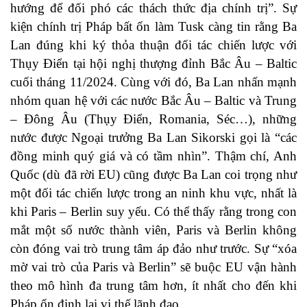
hướng để đối phó các thách thức địa chính trị”. Sự
kiện chính trị Pháp bất ổn làm Tusk càng tin rằng Ba
Lan đúng khi ký thỏa thuận đối tác chiến lược với
Thụy Điển tại hội nghị thượng đỉnh Bắc Âu – Baltic
cuối tháng 11/2024. Cùng với đó, Ba Lan nhấn mạnh
nhóm quan hệ với các nước Bắc Âu – Baltic và Trung
– Đông Âu (Thụy Điển, Romania, Séc…), những
nước được Ngoại trưởng Ba Lan Sikorski gọi là “các
đồng minh quý giá và có tầm nhìn”. Thậm chí, Anh
Quốc (dù đã rời EU) cũng được Ba Lan coi trọng như
một đối tác chiến lược trong an ninh khu vực, nhất là
khi Paris – Berlin suy yếu. Có thể thấy rằng trong con
mắt một số nước thành viên, Paris và Berlin không
còn đóng vai trò trung tâm áp đảo như trước. Sự “xóa
mờ vai trò của Paris và Berlin” sẽ buộc EU vận hành
theo mô hình đa trung tâm hơn, ít nhất cho đến khi
Pháp ổn định lại vị thế lãnh đạo.