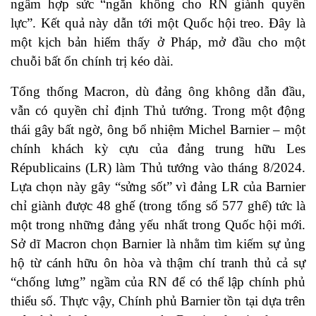
ngầm hợp sức “ngăn không cho RN giành quyền
lực”. Kết quả này dẫn tới một Quốc hội treo. Đây là
một kịch bản hiếm thấy ở Pháp, mở đầu cho một
chuỗi bất ổn chính trị kéo dài.
Tổng thống Macron, dù đảng ông không dẫn đầu,
vẫn có quyền chỉ định Thủ tướng. Trong một động
thái gây bất ngờ, ông bổ nhiệm Michel Barnier – một
chính khách kỳ cựu của đảng trung hữu Les
Républicains (LR) làm Thủ tướng vào tháng 8/2024.
Lựa chọn này gây “sửng sốt” vì đảng LR của Barnier
chỉ giành được 48 ghế (trong tổng số 577 ghế) tức là
một trong những đảng yếu nhất trong Quốc hội mới.
Sở dĩ Macron chọn Barnier là nhằm tìm kiếm sự ủng
hộ từ cánh hữu ôn hòa và thậm chí tranh thủ cả sự
“chống lưng” ngầm của RN để có thể lập chính phủ
thiểu số. Thực vậy, Chính phủ Barnier tồn tại dựa trên