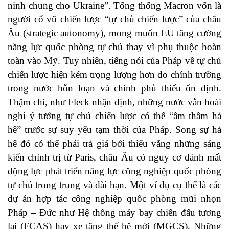
ninh chung cho Ukraine”. Tổng thống Macron vốn là
người cổ vũ chiến lược “tự chủ chiến lược” của châu
Âu (strategic autonomy), mong muốn EU tăng cường
năng lực quốc phòng tự chủ thay vì phụ thuộc hoàn
toàn vào Mỹ. Tuy nhiên, tiếng nói của Pháp về tự chủ
chiến lược hiện kém trọng lượng hơn do chính trường
trong nước hỗn loạn và chính phủ thiếu ổn định.
Thậm chí, như Fleck nhận định, những nước vẫn hoài
nghi ý tưởng tự chủ chiến lược có thể “âm thầm hả
hê” trước sự suy yếu tạm thời của Pháp. Song sự hả
hê đó có thể phải trả giá bởi thiếu vắng những sáng
kiến chính trị từ Paris, châu Âu có nguy cơ đánh mất
động lực phát triển năng lực công nghiệp quốc phòng
tự chủ trong trung và dài hạn. Một ví dụ cụ thể là các
dự án hợp tác công nghiệp quốc phòng mũi nhọn
Pháp – Đức như Hệ thống máy bay chiến đấu tương
lai (FCAS) hay xe tăng thế hệ mới (MGCS). Những