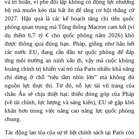
và trì hoãn, vì phe đối lập không có động lực nhượng
bộ mà muốn kéo dài bất ổn để tăng cơ hội thắng cử
2027. Hậu quả là các kế hoạch tăng chi tiêu quốc
phòng quan trọng mà Tổng thống Macron cam kết (ví
dụ thêm 6,7 tỷ € cho quốc phòng năm 2026) khó
được thông qua đúng hạn. Pháp, giống như hầu hết
các nước EU, đang cần đầu tư quốc phòng để đáp
ứng môi trường an ninh xấu đi, vậy mà cuộc khủng
hoảng chính trị khiến vai trò của Paris nhiều khả năng
chỉ dừng ở chỗ “nêu tầm nhìn lớn” mà không đủ
nguồn lực thực thi. Từ đó, nỗ lực tái vũ trang của
châu Âu sẽ chịu thiệt hại: thiếu đóng góp của Pháp
(về tài chính, lực lượng và sáng kiến), EU sẽ gặp khó
khăn hơn trong việc nâng cao năng lực quốc phòng
chung.
Tác động lan tỏa của sự tê liệt chính sách tại Paris còn