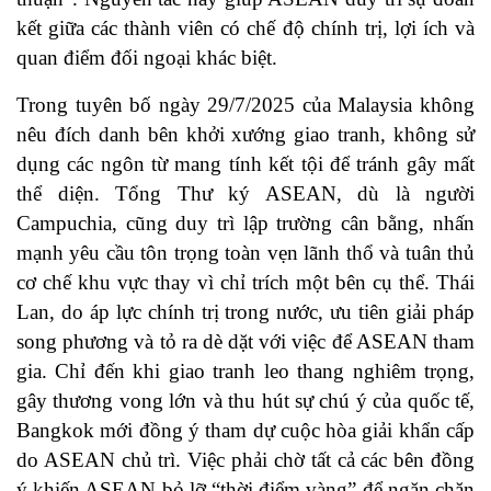
kết giữa các thành viên có chế độ chính trị, lợi ích và
quan điểm đối ngoại khác biệt.
Trong tuyên bố ngày 29/7/2025 của Malaysia không
nêu đích danh bên khởi xướng giao tranh, không sử
dụng các ngôn từ mang tính kết tội để tránh gây mất
thể diện. Tổng Thư ký ASEAN, dù là người
Campuchia, cũng duy trì lập trường cân bằng, nhấn
mạnh yêu cầu tôn trọng toàn vẹn lãnh thổ và tuân thủ
cơ chế khu vực thay vì chỉ trích một bên cụ thể. Thái
Lan, do áp lực chính trị trong nước, ưu tiên giải pháp
song phương và tỏ ra dè dặt với việc để ASEAN tham
gia. Chỉ đến khi giao tranh leo thang nghiêm trọng,
gây thương vong lớn và thu hút sự chú ý của quốc tế,
Bangkok mới đồng ý tham dự cuộc hòa giải khẩn cấp
do ASEAN chủ trì. Việc phải chờ tất cả các bên đồng
ý khiến ASEAN bỏ lỡ “thời điểm vàng” để ngăn chặn