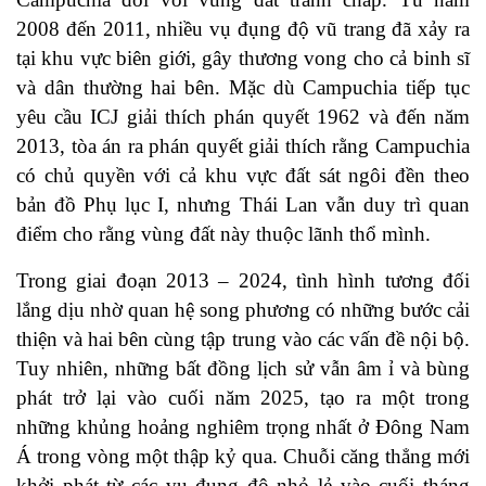
2008 đến 2011, nhiều vụ đụng độ vũ trang đã xảy ra
tại khu vực biên giới, gây thương vong cho cả binh sĩ
và dân thường hai bên. Mặc dù Campuchia tiếp tục
yêu cầu ICJ giải thích phán quyết 1962 và đến năm
2013, tòa án ra phán quyết giải thích rằng Campuchia
có chủ quyền với cả khu vực đất sát ngôi đền theo
bản đồ Phụ lục I, nhưng Thái Lan vẫn duy trì quan
điểm cho rằng vùng đất này thuộc lãnh thổ mình.
Trong giai đoạn 2013 – 2024, tình hình tương đối
lắng dịu nhờ quan hệ song phương có những bước cải
thiện và hai bên cùng tập trung vào các vấn đề nội bộ.
Tuy nhiên, những bất đồng lịch sử vẫn âm ỉ và bùng
phát trở lại vào cuối năm 2025, tạo ra một trong
những khủng hoảng nghiêm trọng nhất ở Đông Nam
Á trong vòng một thập kỷ qua. Chuỗi căng thẳng mới
khởi phát từ các vụ đụng độ nhỏ lẻ vào cuối tháng