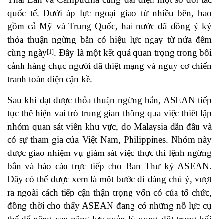
quốc tế. Dưới áp lực ngoại giao từ nhiều bên, bao
gồm cả Mỹ và Trung Quốc, hai nước đã đồng ý ký
thỏa thuận ngừng bắn có hiệu lực ngay từ nửa đêm
cùng ngày
. Đây là một kết quả quan trọng trong bối
[1]
cảnh hàng chục người đã thiệt mạng và nguy cơ chiến
tranh toàn diện cận kề.
Sau khi đạt được thỏa thuận ngừng bắn, ASEAN tiếp
tục thể hiện vai trò trung gian thông qua việc thiết lập
nhóm quan sát viên khu vực, do Malaysia dẫn đầu và
có sự tham gia của Việt Nam, Philippines. Nhóm này
được giao nhiệm vụ giám sát việc thực thi lệnh ngừng
bắn và báo cáo trực tiếp cho Ban Thư ký ASEAN.
Đây có thể được xem là một bước đi đáng chú ý, vượt
ra ngoài cách tiếp cận thận trọng vốn có của tổ chức,
đồng thời cho thấy ASEAN đang có những nỗ lực cụ
thể để nâng cao năng lực quản lý xung đột trong bối