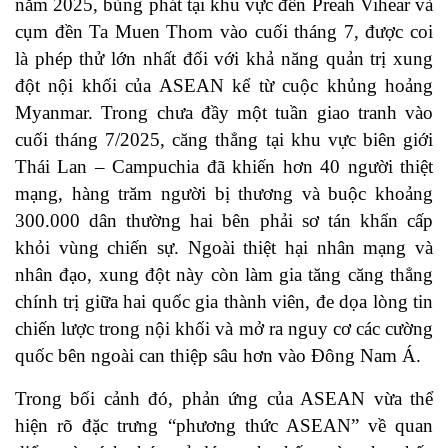
năm 2025, bùng phát tại khu vực đền Preah Vihear và
cụm đền Ta Muen Thom vào cuối tháng 7, được coi
là phép thử lớn nhất đối với khả năng quản trị xung
đột nội khối của ASEAN kể từ cuộc khủng hoảng
Myanmar. Trong chưa đầy một tuần giao tranh vào
cuối tháng 7/2025, căng thẳng tại khu vực biên giới
Thái Lan – Campuchia đã khiến hơn 40 người thiệt
mạng, hàng trăm người bị thương và buộc khoảng
300.000 dân thường hai bên phải sơ tán khẩn cấp
khỏi vùng chiến sự. Ngoài thiệt hại nhân mạng và
nhân đạo, xung đột này còn làm gia tăng căng thẳng
chính trị giữa hai quốc gia thành viên, đe dọa lòng tin
chiến lược trong nội khối và mở ra nguy cơ các cường
quốc bên ngoài can thiệp sâu hơn vào Đông Nam Á.
Trong bối cảnh đó, phản ứng của ASEAN vừa thể
hiện rõ đặc trưng “phương thức ASEAN” về quan