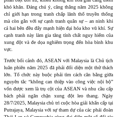
khó khăn. Đáng chú ý, căng thẳng năm 2025 không
chỉ giới hạn trong tranh chấp lãnh thổ truyền thống
mà còn gắn với sự cạnh tranh quân sự – an ninh khi
cả hai bên đều đẩy mạnh hiện đại hóa kho vũ khí. Sự
cạnh tranh này làm gia tăng tính chất nguy hiểm của
xung đột và đe dọa nghiêm trọng đến hòa bình khu
vực.
Trước bối cảnh đó, ASEAN với Malaysia là Chủ tịch
luân phiên năm 2025 đã phải đối diện một thử thách
lớn. Tổ chức này buộc phải tìm cách cân bằng giữa
nguyên tắc “không can thiệp vào công việc nội bộ”
vốn được xem là trụ cột của ASEAN và nhu cầu cấp
bách phải ngăn chặn xung đột leo thang. Ngày
28/7/2025, Malaysia chủ trì cuộc hòa giải khẩn cấp tại
Putrajaya, Malaysia với sự tham dự của các phái đoàn
Thái Lan và Campuchia cùng đại diện một số đối tác