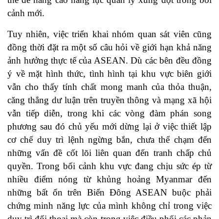
cảnh mới.
Tuy nhiên, việc triển khai nhóm quan sát viên cũng
đồng thời đặt ra một số câu hỏi về giới hạn khả năng
ảnh hưởng thực tế của ASEAN. Dù các bên đều đồng
ý về mặt hình thức, tình hình tại khu vực biên giới
vẫn cho thấy tính chất mong manh của thỏa thuận,
căng thẳng dư luận trên truyền thông và mạng xã hội
vẫn tiếp diễn, trong khi các vòng đàm phán song
phương sau đó chủ yếu mới dừng lại ở việc thiết lập
cơ chế duy trì lệnh ngừng bắn, chưa thể chạm đến
những vấn đề cốt lõi liên quan đến tranh chấp chủ
quyền. Trong bối cảnh khu vực đang chịu sức ép từ
nhiều điểm nóng từ khủng hoảng Myanmar đến
những bất ổn trên Biển Đông ASEAN buộc phải
chứng minh năng lực của mình không chỉ trong việc
duy trì đối thoại mà còn trong việc điều phối các phản