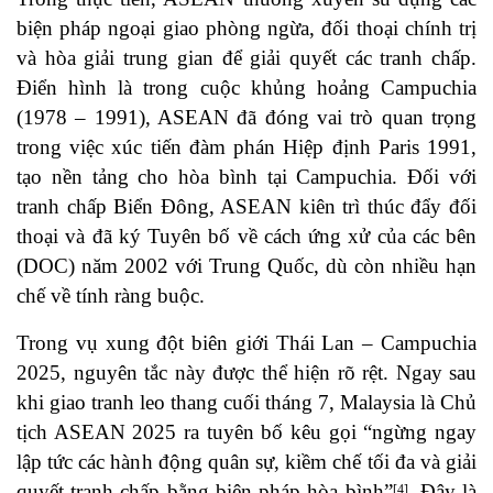
biện pháp ngoại giao phòng ngừa, đối thoại chính trị
và hòa giải trung gian để giải quyết các tranh chấp.
Điển hình là trong cuộc khủng hoảng Campuchia
(1978 – 1991), ASEAN đã đóng vai trò quan trọng
trong việc xúc tiến đàm phán Hiệp định Paris 1991,
tạo nền tảng cho hòa bình tại Campuchia. Đối với
tranh chấp Biển Đông, ASEAN kiên trì thúc đẩy đối
thoại và đã ký Tuyên bố về cách ứng xử của các bên
(DOC) năm 2002 với Trung Quốc, dù còn nhiều hạn
chế về tính ràng buộc.
Trong vụ xung đột biên giới Thái Lan – Campuchia
2025, nguyên tắc này được thể hiện rõ rệt. Ngay sau
khi giao tranh leo thang cuối tháng 7, Malaysia là Chủ
tịch ASEAN 2025 ra tuyên bố kêu gọi “ngừng ngay
lập tức các hành động quân sự, kiềm chế tối đa và giải
quyết tranh chấp bằng biện pháp hòa bình”
. Đây là
[4]