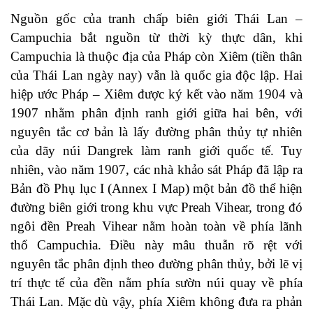
Nguồn gốc của tranh chấp biên giới Thái Lan –
Campuchia bắt nguồn từ thời kỳ thực dân, khi
Campuchia là thuộc địa của Pháp còn Xiêm (tiền thân
của Thái Lan ngày nay) vẫn là quốc gia độc lập. Hai
hiệp ước Pháp – Xiêm được ký kết vào năm 1904 và
1907 nhằm phân định ranh giới giữa hai bên, với
nguyên tắc cơ bản là lấy đường phân thủy tự nhiên
của dãy núi Dangrek làm ranh giới quốc tế. Tuy
nhiên, vào năm 1907, các nhà khảo sát Pháp đã lập ra
Bản đồ Phụ lục I (Annex I Map) một bản đồ thể hiện
đường biên giới trong khu vực Preah Vihear, trong đó
ngôi đền Preah Vihear nằm hoàn toàn về phía lãnh
thổ Campuchia. Điều này mâu thuẫn rõ rệt với
nguyên tắc phân định theo đường phân thủy, bởi lẽ vị
trí thực tế của đền nằm phía sườn núi quay về phía
Thái Lan. Mặc dù vậy, phía Xiêm không đưa ra phản