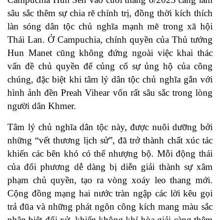
sâu sắc thêm sự chia rẽ chính trị, đồng thời kích thích
làn sóng dân tộc chủ nghĩa mạnh mẽ trong xã hội
Thái Lan. Ở Campuchia, chính quyền của Thủ tướng
Hun Manet cũng không đứng ngoài việc khai thác
vấn đề chủ quyền để củng cố sự ủng hộ của công
chúng, đặc biệt khi tâm lý dân tộc chủ nghĩa gắn với
hình ảnh đền Preah Vihear vốn rất sâu sắc trong lòng
người dân Khmer.
Tâm lý chủ nghĩa dân tộc này, được nuôi dưỡng bởi
những “vết thương lịch sử”, đã trở thành chất xúc tác
khiến các bên khó có thể nhượng bộ. Mỗi động thái
của đối phương dễ dàng bị diễn giải thành sự xâm
phạm chủ quyền, tạo ra vòng xoáy leo thang mới.
Cộng đồng mạng hai nước tràn ngập các lời kêu gọi
trả đũa và những phát ngôn công kích mang màu sắc
phân biệt đối xử, khiến không khí hòa giải càng thêm