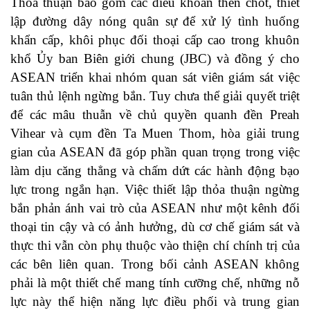
Thỏa thuận bao gồm các điều khoản then chốt, thiết
lập đường dây nóng quân sự để xử lý tình huống
khẩn cấp, khôi phục đối thoại cấp cao trong khuôn
khổ Ủy ban Biên giới chung (JBC) và đồng ý cho
ASEAN triển khai nhóm quan sát viên giám sát việc
tuân thủ lệnh ngừng bắn. Tuy chưa thể giải quyết triệt
để các mâu thuẫn về chủ quyền quanh đền Preah
Vihear và cụm đền Ta Muen Thom, hòa giải trung
gian của ASEAN đã góp phần quan trọng trong việc
làm dịu căng thẳng và chấm dứt các hành động bạo
lực trong ngắn hạn. Việc thiết lập thỏa thuận ngừng
bắn phản ánh vai trò của ASEAN như một kênh đối
thoại tin cậy và có ảnh hưởng, dù cơ chế giám sát và
thực thi vẫn còn phụ thuộc vào thiện chí chính trị của
các bên liên quan. Trong bối cảnh ASEAN không
phải là một thiết chế mang tính cưỡng chế, những nỗ
lực này thể hiện năng lực điều phối và trung gian