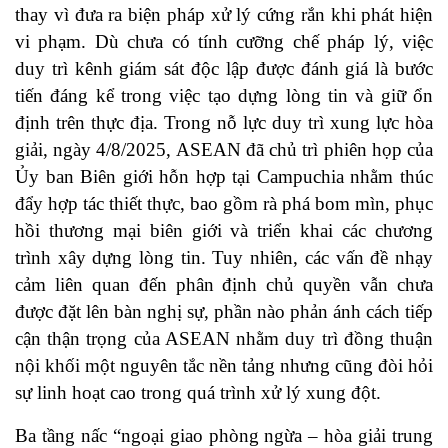
thay vì đưa ra biện pháp xử lý cứng rắn khi phát hiện
vi phạm. Dù chưa có tính cưỡng chế pháp lý, việc
duy trì kênh giám sát độc lập được đánh giá là bước
tiến đáng kể trong việc tạo dựng lòng tin và giữ ổn
định trên thực địa. Trong nỗ lực duy trì xung lực hòa
giải, ngày 4/8/2025, ASEAN đã chủ trì phiên họp của
Ủy ban Biên giới hỗn hợp tại Campuchia nhằm thúc
đẩy hợp tác thiết thực, bao gồm rà phá bom mìn, phục
hồi thương mại biên giới và triển khai các chương
trình xây dựng lòng tin. Tuy nhiên, các vấn đề nhạy
cảm liên quan đến phân định chủ quyền vẫn chưa
được đặt lên bàn nghị sự, phần nào phản ánh cách tiếp
cận thận trọng của ASEAN nhằm duy trì đồng thuận
nội khối một nguyên tắc nền tảng nhưng cũng đòi hỏi
sự linh hoạt cao trong quá trình xử lý xung đột.
Ba tầng nấc “ngoại giao phòng ngừa – hòa giải trung