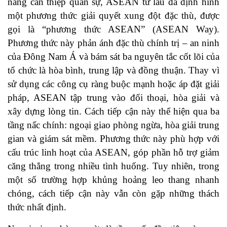
năng can thiệp quân sự, ASEAN từ lâu đã định hình
một phương thức giải quyết xung đột đặc thù, được
gọi là “phương thức ASEAN” (ASEAN Way).
Phương thức này phản ánh đặc thù chính trị – an ninh
của Đông Nam Á và bám sát ba nguyên tắc cốt lõi của
tổ chức là hòa bình, trung lập và đồng thuận. Thay vì
sử dụng các công cụ ràng buộc mạnh hoặc áp đặt giải
pháp, ASEAN tập trung vào đối thoại, hòa giải và
xây dựng lòng tin. Cách tiếp cận này thể hiện qua ba
tầng nấc chính: ngoại giao phòng ngừa, hòa giải trung
gian và giám sát mềm. Phương thức này phù hợp với
cấu trúc linh hoạt của ASEAN, góp phần hỗ trợ giảm
căng thẳng trong nhiều tình huống. Tuy nhiên, trong
một số trường hợp khủng hoảng leo thang nhanh
chóng, cách tiếp cận này vẫn còn gặp những thách
thức nhất định.