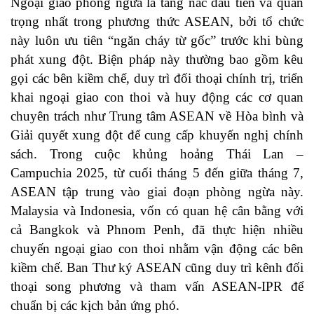
Ngoại giao phòng ngừa là tầng nấc đầu tiên và quan
trọng nhất trong phương thức ASEAN, bởi tổ chức
này luôn ưu tiên “ngăn cháy từ gốc” trước khi bùng
phát xung đột. Biện pháp này thường bao gồm kêu
gọi các bên kiềm chế, duy trì đối thoại chính trị, triển
khai ngoại giao con thoi và huy động các cơ quan
chuyên trách như Trung tâm ASEAN về Hòa bình và
Giải quyết xung đột để cung cấp khuyến nghị chính
sách. Trong cuộc khủng hoảng Thái Lan –
Campuchia 2025, từ cuối tháng 5 đến giữa tháng 7,
ASEAN tập trung vào giai đoạn phòng ngừa này.
Malaysia và Indonesia, vốn có quan hệ cân bằng với
cả Bangkok và Phnom Penh, đã thực hiện nhiều
chuyến ngoại giao con thoi nhằm vận động các bên
kiềm chế. Ban Thư ký ASEAN cũng duy trì kênh đối
thoại song phương và tham vấn ASEAN-IPR để
chuẩn bị các kịch bản ứng phó.