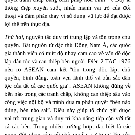
thông điệp xuyên suốt, nhấn mạnh vai trò của đối
thoại và đàm phán thay vì sử dụng vũ lực để đạt được
lợi thế trên thực địa.
Thứ hai,
nguyên tắc duy trì trung lập và tôn trọng chủ
quyền. Bắt nguồn từ đặc thù Đông Nam Á, các quốc
gia thành viên có mức độ nhạy cảm cao về vấn đề độc
lập dân tộc và can thiệp bên ngoài. Điều 2 TAC 1976
nêu rõ ASEAN cam kết “tôn trọng độc lập, chủ
quyền, bình đẳng, toàn vẹn lãnh thổ và bản sắc dân
tộc của tất cả các quốc gia”. ASEAN không đứng về
bên nào trong các tranh chấp, không can thiệp sâu vào
công việc nội bộ và tránh đưa ra phán quyết “bên nào
đúng, bên nào sai”. Điều này giúp tổ chức giữ được
vai trò trung gian và duy trì khả năng tiếp cận với tất
cả các bên. Trong nhiều trường hợp, đặc biệt là các
xung đột nhạy cảm về chủ quyền, sự trung lập của