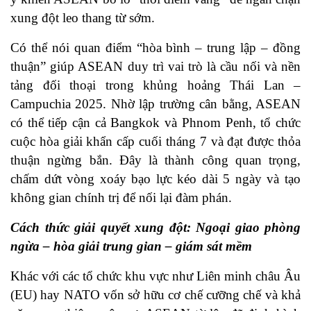
xung đột leo thang từ sớm.
Có thể nói quan điểm “hòa bình – trung lập – đồng
thuận” giúp ASEAN duy trì vai trò là cầu nối và nền
tảng đối thoại trong khủng hoảng Thái Lan –
Campuchia 2025. Nhờ lập trường cân bằng, ASEAN
có thể tiếp cận cả Bangkok và Phnom Penh, tổ chức
cuộc hòa giải khẩn cấp cuối tháng 7 và đạt được thỏa
thuận ngừng bắn. Đây là thành công quan trọng,
chấm dứt vòng xoáy bạo lực kéo dài 5 ngày và tạo
không gian chính trị để nối lại đàm phán.
Cách thức giải quyết xung đột: Ngoại giao phòng
ngừa – hòa giải trung gian – giám sát mềm
Khác với các tổ chức khu vực như Liên minh châu Âu
(EU) hay NATO vốn sở hữu cơ chế cưỡng chế và khả