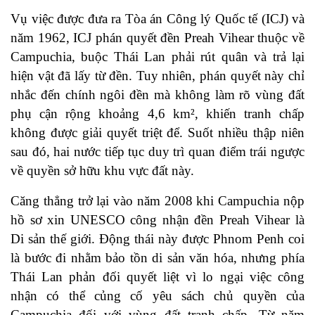
Vụ việc được đưa ra Tòa án Công lý Quốc tế (ICJ) và
năm 1962, ICJ phán quyết đền Preah Vihear thuộc về
Campuchia, buộc Thái Lan phải rút quân và trả lại
hiện vật đã lấy từ đền. Tuy nhiên, phán quyết này chỉ
nhắc đến chính ngôi đền mà không làm rõ vùng đất
phụ cận rộng khoảng 4,6 km², khiến tranh chấp
không được giải quyết triệt để. Suốt nhiều thập niên
sau đó, hai nước tiếp tục duy trì quan điểm trái ngược
về quyền sở hữu khu vực đất này.
Căng thẳng trở lại vào năm 2008 khi Campuchia nộp
hồ sơ xin UNESCO công nhận đền Preah Vihear là
Di sản thế giới. Động thái này được Phnom Penh coi
là bước đi nhằm bảo tồn di sản văn hóa, nhưng phía
Thái Lan phản đối quyết liệt vì lo ngại việc công
nhận có thể củng cố yêu sách chủ quyền của
Campuchia đối với vùng đất tranh chấp. Từ năm