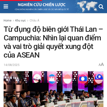
Home
Khu vực
Châu Á
Từ đụng độ biên giới Thái Lan –
Campuchia: Nhìn lại quan điểm
và vai trò giải quyết xung đột
của ASEAN
A
14/08/2025
A