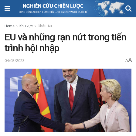
Home
Khu vực
Châu Âu
EU và những rạn nứt trong tiến
trình hội nhập
A
04/03/2023
A