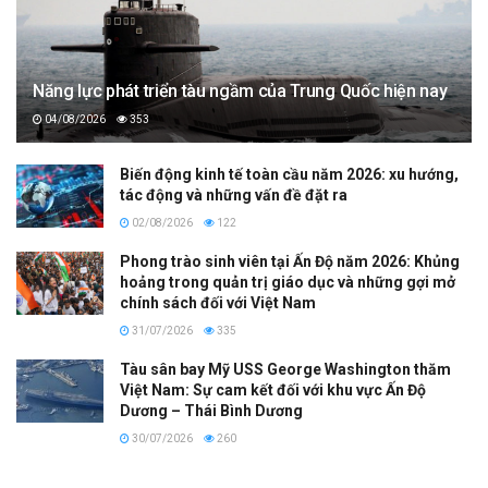
Năng lực phát triển tàu ngầm của Trung Quốc hiện nay
04/08/2026
353
Biến động kinh tế toàn cầu năm 2026: xu hướng,
tác động và những vấn đề đặt ra
02/08/2026
122
Phong trào sinh viên tại Ấn Độ năm 2026: Khủng
hoảng trong quản trị giáo dục và những gợi mở
chính sách đối với Việt Nam
31/07/2026
335
Tàu sân bay Mỹ USS George Washington thăm
Việt Nam: Sự cam kết đối với khu vực Ấn Độ
Dương – Thái Bình Dương
30/07/2026
260