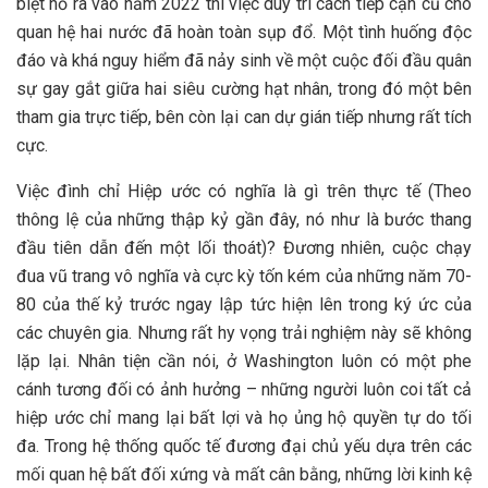
biệt nổ ra vào năm 2022 thì việc duy trì cách tiếp cận cũ cho
quan hệ hai nước đã hoàn toàn sụp đổ. Một tình huống độc
đáo và khá nguy hiểm đã nảy sinh về một cuộc đối đầu quân
sự gay gắt giữa hai siêu cường hạt nhân, trong đó một bên
tham gia trực tiếp, bên còn lại can dự gián tiếp nhưng rất tích
cực.
Việc đình chỉ Hiệp ước có nghĩa là gì trên thực tế (Theo
thông lệ của những thập kỷ gần đây, nó như là bước thang
đầu tiên dẫn đến một lối thoát)? Đương nhiên, cuộc chạy
đua vũ trang vô nghĩa và cực kỳ tốn kém của những năm 70-
80 của thế kỷ trước ngay lập tức hiện lên trong ký ức của
các chuyên gia. Nhưng rất hy vọng trải nghiệm này sẽ không
lặp lại. Nhân tiện cần nói, ở Washington luôn có một phe
cánh tương đối có ảnh hưởng – những người luôn coi tất cả
hiệp ước chỉ mang lại bất lợi và họ ủng hộ quyền tự do tối
đa. Trong hệ thống quốc tế đương đại chủ yếu dựa trên các
mối quan hệ bất đối xứng và mất cân bằng, những lời kinh kệ