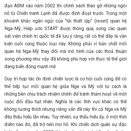
đạo ABM vào năm 2002 thì chính sách tháo gỡ những ngòi
nổ từ Chiến tranh Lạnh đã được định đoạt trước. Trong một
khoảnh khắc ngắn ngủi của “tái thiết lập” (reset) quan hệ
Nga-Mỹ, Hiệp ước START được thông qua, song các quan
sát viên chính trị quốc tế đã lưu ý rằng, rất có thể đây là văn
kiện cuối cùng thuộc loại này. Không phải vì bản chất mối
quan hệ Nga-Mỹ thay đổi mà mô hình của các thoả thuận
song phương như vậy đã không phù hợp với thực tế thế giới
đang biến động mạnh mẽ.
Duy trì hợp tác ổn định chiến lược là cơ hội cuối cùng để có
thể tiếp tục mối quan hệ giữa Nga và Mỹ với tư cách là
những bên chịu trách nhiệm chính để tránh thảm hoạt về một
cuộc đối đầu hạt nhân. Nghĩa là các lĩnh vực khác có thể
không tương thích nhưng riêng vấn đề này thì cả Nga và Mỹ
đều thấu hiểu lẫn nhau. Tuy nhiên, sự thấu hiểu ấy, ở một thời
điểm nào đó, đã trở nên mơ hồ. Khi chiến dịch quân sự đặc