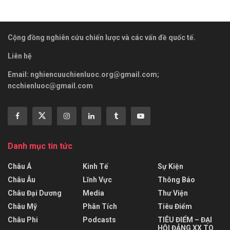
Cộng đồng nghiên cứu chiến lược và các vấn đề quốc tế.
Liên hệ
Email:
nghiencuuchienluoc.org@gmail.com
;
ncchienluoc@gmail.com
Danh mục tin tức
Châu Á
Kinh Tế
Sự Kiện
Châu Âu
Lĩnh Vực
Thông Báo
Châu Đại Dương
Media
Thư Viện
Châu Mỹ
Phân Tích
Tiêu Điểm
Châu Phi
Podcasts
TIÊU ĐIỂM – ĐẠI
HỘI ĐẢNG XX TQ