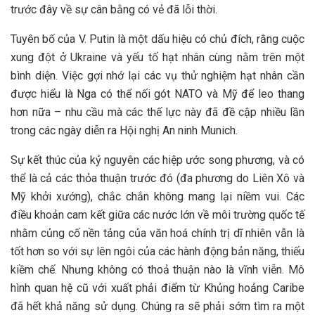
trước đây về sự cân bằng có vẻ đã lỗi thời.
Tuyên bố của V. Putin là một dấu hiệu có chủ đích, rằng cuộc
xung đột ở Ukraine và yếu tố hạt nhân cùng nằm trên một
bình diện. Việc gợi nhớ lại các vụ thử nghiệm hạt nhân cần
được hiểu là Nga có thể nối gót NATO và Mỹ để leo thang
hơn nữa – nhu cầu mà các thế lực này đã đề cập nhiều lần
trong các ngày diễn ra Hội nghị An ninh Munich.
Sự kết thúc của kỷ nguyên các hiệp ước song phương, và có
thể là cả các thỏa thuận trước đó (đa phương do Liên Xô và
Mỹ khởi xướng), chắc chắn không mang lại niềm vui. Các
điều khoản cam kết giữa các nước lớn về môi trường quốc tế
nhằm củng cố nền tảng của văn hoá chính trị dĩ nhiên vẫn là
tốt hơn so với sự lên ngôi của các hành động bản năng, thiếu
kiềm chế. Nhưng không có thoả thuận nào là vĩnh viễn. Mô
hình quan hệ cũ với xuất phải điểm từ Khủng hoảng Caribe
đã hết khả năng sử dụng. Chúng ra sẽ phải sớm tìm ra một