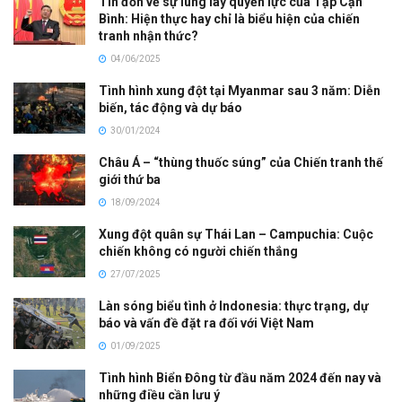
Tin đồn về sự lung lay quyền lực của Tập Cận
Bình: Hiện thực hay chỉ là biểu hiện của chiến
tranh nhận thức?
04/06/2025
Tình hình xung đột tại Myanmar sau 3 năm: Diễn
biến, tác động và dự báo
30/01/2024
Châu Á – “thùng thuốc súng” của Chiến tranh thế
giới thứ ba
18/09/2024
Xung đột quân sự Thái Lan – Campuchia: Cuộc
chiến không có người chiến thắng
27/07/2025
Làn sóng biểu tình ở Indonesia: thực trạng, dự
báo và vấn đề đặt ra đối với Việt Nam
01/09/2025
Tình hình Biển Đông từ đầu năm 2024 đến nay và
những điều cần lưu ý