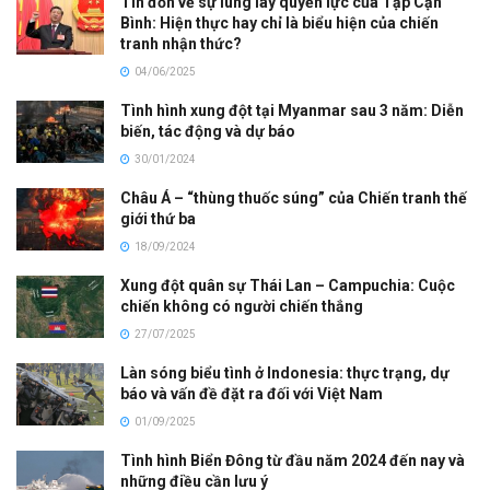
Tin đồn về sự lung lay quyền lực của Tập Cận
Bình: Hiện thực hay chỉ là biểu hiện của chiến
tranh nhận thức?
04/06/2025
Tình hình xung đột tại Myanmar sau 3 năm: Diễn
biến, tác động và dự báo
30/01/2024
Châu Á – “thùng thuốc súng” của Chiến tranh thế
giới thứ ba
18/09/2024
Xung đột quân sự Thái Lan – Campuchia: Cuộc
chiến không có người chiến thắng
27/07/2025
Làn sóng biểu tình ở Indonesia: thực trạng, dự
báo và vấn đề đặt ra đối với Việt Nam
01/09/2025
Tình hình Biển Đông từ đầu năm 2024 đến nay và
những điều cần lưu ý