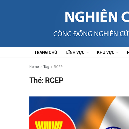
TRANG CHỦ
LĨNH VỰC
KHU VỰC
Home
Tag
RCEP
Thẻ:
RCEP