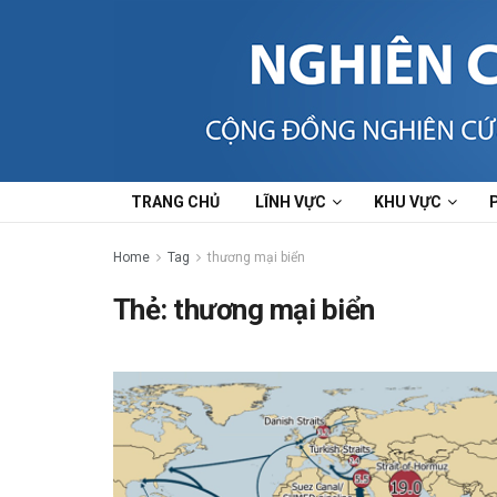
TRANG CHỦ
LĨNH VỰC
KHU VỰC
Home
Tag
thương mại biển
Thẻ:
thương mại biển