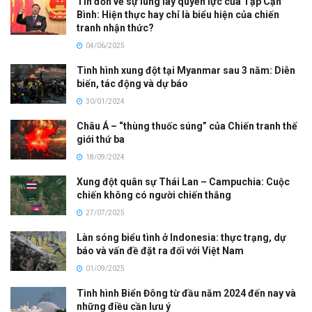
Tin đồn về sự lung lay quyền lực của Tập Cận
Bình: Hiện thực hay chỉ là biểu hiện của chiến
tranh nhận thức?
04/06/2025
Tình hình xung đột tại Myanmar sau 3 năm: Diễn
biến, tác động và dự báo
30/01/2024
Châu Á – “thùng thuốc súng” của Chiến tranh thế
giới thứ ba
18/09/2024
Xung đột quân sự Thái Lan – Campuchia: Cuộc
chiến không có người chiến thắng
27/07/2025
Làn sóng biểu tình ở Indonesia: thực trạng, dự
báo và vấn đề đặt ra đối với Việt Nam
01/09/2025
Tình hình Biển Đông từ đầu năm 2024 đến nay và
những điều cần lưu ý