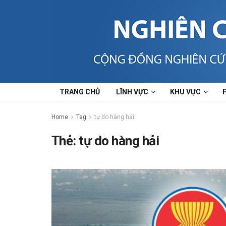
TRANG CHỦ
LĨNH VỰC
KHU VỰC
Home
Tag
tự do hàng hải
Thẻ:
tự do hàng hải