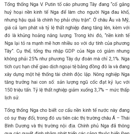
Tổng thống Nga V. Putin tố cáo phương Tây đang “cố gắng
huỷ hoại nền kinh tế Nga để làm cho người Nga đau khổ,
nhưng hậu quả là chính họ phải chịu trận”. Ở châu Âu và Mỹ,
giá cả lạm phát và tỷ lệ thất nghiệp đang tăng lên, kèm với
đó là khủng hoảng năng lượng. Trong khi đó, “nền kinh tế
Nga lại tỏ ra mạnh mẽ hơn nhiều so với dự tính của phương
Tây”. Cụ thể, tổng thu nhập GDP của Nga có giảm nhưng
không phải 25% như phương Tây dự đoán mà chỉ 2,1%. Nga
tích cực hạn chế giao dịch ngoại tệ bằng đồng đô la và đang
xây dựng một hệ thống tài chính độc lập. Nông nghiệp Nga
tăng trưởng hai con số: sản lượng ngũ cốc đạt kỷ lục với
150 triệu tấn. Tỷ lệ thất nghiệp giảm xuống 3,7% – mức thấp
lịch sử.
Tổng thống Nga cho biết cơ cấu nền kinh tế nước này đang
có sự thay đổi, trong đó ưu tiên các thị trường châu Á – Thái
Bình Dương và thị trường nội địa. Chính phủ Nga đã thông
qua các quyết định nhằm phát triển các cảng thuộc biển Đen