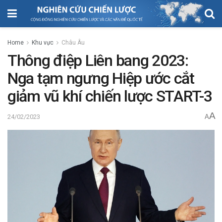
Home
Khu vực
Châu Âu
Thông điệp Liên bang 2023:
Nga tạm ngưng Hiệp ước cắt
giảm vũ khí chiến lược START-3
A
24/02/2023
A