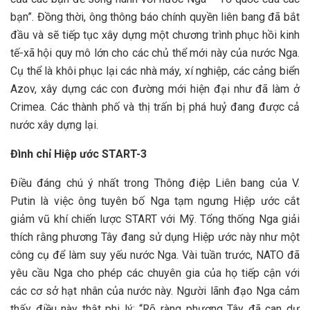
bạn”. Đồng thời, ông thông báo chính quyền liên bang đã bắt
đầu và sẽ tiếp tục xây dựng một chương trình phục hồi kinh
tế-xã hội quy mô lớn cho các chủ thể mới này của nước Nga.
Cụ thể là khôi phục lại các nhà máy, xí nghiệp, các cảng biển
Azov, xây dựng các con đường mới hiện đại như đã làm ở
Crimea. Các thành phố và thị trấn bị phá huỷ đang được cả
nước xây dựng lại.
Đình chỉ Hiệp ước START-3
Điều đáng chú ý nhất trong Thông điệp Liên bang của V.
Putin là việc ông tuyên bố Nga tạm ngưng Hiệp ước cắt
giảm vũ khí chiến lược START với Mỹ. Tổng thống Nga giải
thích rằng phương Tây đang sử dụng Hiệp ước này như một
công cụ để làm suy yếu nước Nga. Vài tuần trước, NATO đã
yêu cầu Nga cho phép các chuyên gia của họ tiếp cận với
các cơ sở hạt nhân của nước này. Người lãnh đạo Nga cảm
thấy điều này thật phi lý: “Rõ ràng phương Tây đã can dự