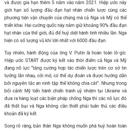
và được gia hạn thêm 5 năm vào năm 2021. Hiệp ước này
giới hạn số lượng đầu đạn hạt nhân chiến lược cùng các
phương tiện vận chuyển của chúng mà cả Nga và Mỹ có thể
triển khai. Hai cường quốc này nắm giữ khoảng 90% đầu đạn
hạt nhân của thế giới, đủ để huỷ diệt hành tinh nhiều lần. Nga
hiện có số lượng vũ khí lớn nhất với 6000 đầu đạn.
Tuy nhiên, hành động của ông V. Putin là hoàn toàn lô-gíc.
Hiệp ước START được ký kết vào thời điểm cả Nga và Mỹ
đang nỗ lực “tăng cường hợp tác chiến lược trên cơ sở tin
tưởng lẫn nhau, cởi mở, có thể dự đoán và được hướng dẫn
bởi nguyên tắc an ninh tập thể không chia cắt”. Nhưng trong
bối cảnh Mỹ tiến hành chiến tranh uỷ nhiệm tại Ukraine và
đưa ra hàng loạt các biện pháp chống Nga thì các nỗ lực đó
đã thất bại và Nga không cần thiết phải tuân thủ các điều
khoản đã ký kết.
Song rõ ràng, bản thân Nga không muốn phá huỷ hoàn toàn