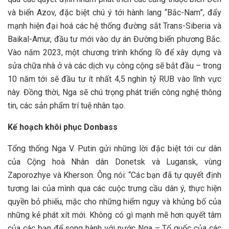
và biển Azov, đặc biệt chú ý tới hành lang “Bắc-Nam”, đẩy
mạnh hiện đại hoá các hệ thống đường sắt Trans-Siberia và
Baikal-Amur, đầu tư mới vào dự án Đường biển phương Bắc.
Vào năm 2023, một chương trình khổng lồ để xây dựng và
sửa chữa nhà ở và các dịch vụ công cộng sẽ bắt đầu – trong
10 năm tới sẽ đầu tư ít nhất 4,5 nghìn tỷ RUB vào lĩnh vực
này. Đồng thời, Nga sẽ chú trọng phát triển công nghệ thông
tin, các sản phẩm trí tuệ nhân tạo.
Kế hoạch khôi phục Donbass
Tổng thống Nga V. Putin gửi những lời đặc biệt tới cư dân
của Cộng hoà Nhân dân Donetsk và Lugansk, vùng
Zaporozhye và Kherson. Ông nói: “Các bạn đã tự quyết định
tương lai của mình qua các cuộc trưng cầu dân ý, thực hiện
quyền bỏ phiếu, mặc cho những hiểm nguy và khủng bố của
những kẻ phát xít mới. Không có gì mạnh mẽ hơn quyết tâm
của các bạn để song hành với nước Nga – Tổ quốc của các