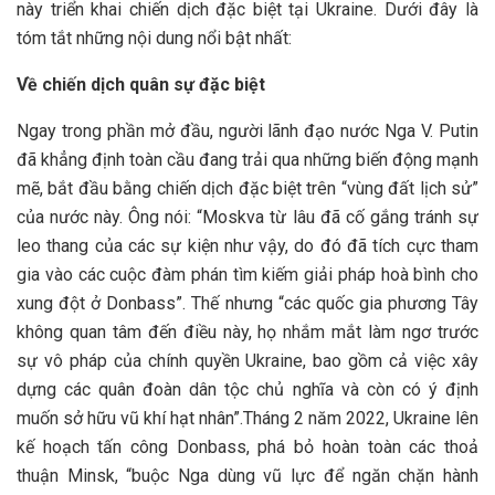
này triển khai chiến dịch đặc biệt tại Ukraine. Dưới đây là
tóm tắt những nội dung nổi bật nhất:
Về chiến dịch quân sự đặc biệt
Ngay trong phần mở đầu, người lãnh đạo nước Nga V. Putin
đã khẳng định toàn cầu đang trải qua những biến động mạnh
mẽ, bắt đầu bằng chiến dịch đặc biệt trên “vùng đất lịch sử”
của nước này. Ông nói: “Moskva từ lâu đã cố gắng tránh sự
leo thang của các sự kiện như vậy, do đó đã tích cực tham
gia vào các cuộc đàm phán tìm kiếm giải pháp hoà bình cho
xung đột ở Donbass”. Thế nhưng “các quốc gia phương Tây
không quan tâm đến điều này, họ nhắm mắt làm ngơ trước
sự vô pháp của chính quyền Ukraine, bao gồm cả việc xây
dựng các quân đoàn dân tộc chủ nghĩa và còn có ý định
muốn sở hữu vũ khí hạt nhân”.Tháng 2 năm 2022, Ukraine lên
kế hoạch tấn công Donbass, phá bỏ hoàn toàn các thoả
thuận Minsk, “buộc Nga dùng vũ lực để ngăn chặn hành