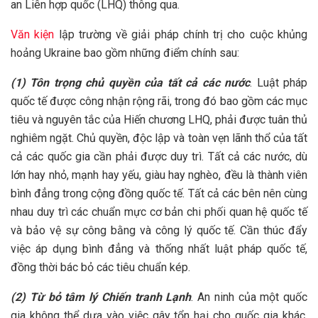
an Liên hợp quốc (LHQ) thông qua.
Văn kiện
lập trường về giải pháp chính trị cho cuộc khủng
hoảng Ukraine bao gồm những điểm chính sau:
(1)
Tôn trọng chủ quyền của tất cả các nước
. Luật pháp
quốc tế được công nhận rộng rãi, trong đó bao gồm các mục
tiêu và nguyên tắc của Hiến chương LHQ, phải được tuân thủ
nghiêm ngặt. Chủ quyền, độc lập và toàn vẹn lãnh thổ của tất
cả các quốc gia cần phải được duy trì. Tất cả các nước, dù
lớn hay nhỏ, mạnh hay yếu, giàu hay nghèo, đều là thành viên
bình đẳng trong cộng đồng quốc tế. Tất cả các bên nên cùng
nhau duy trì các chuẩn mực cơ bản chi phối quan hệ quốc tế
và bảo vệ sự công bằng và công lý quốc tế. Cần thúc đẩy
việc áp dụng bình đẳng và thống nhất luật pháp quốc tế,
đồng thời bác bỏ các tiêu chuẩn kép.
(2) Từ bỏ tâm lý Chiến tranh Lạnh
. An ninh của một quốc
gia không thể dựa vào việc gây tổn hại cho quốc gia khác.