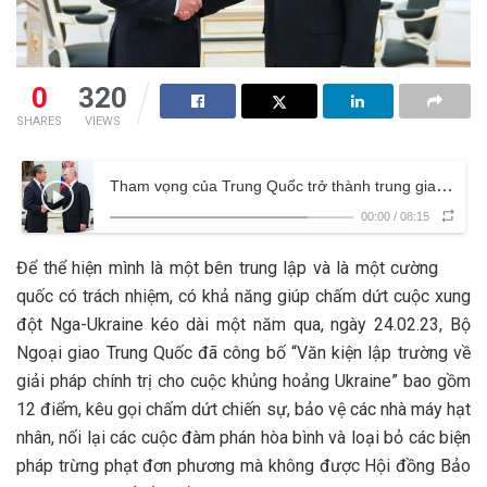
0
320
SHARES
VIEWS
Tham vọng của Trung Quốc trở thành trung gian hòa giải cho cuộc xung đột Nga – Ukraine và một số đánh giá ban đầu
00:00
/
08:15
Để thể hiện mình là một bên trung lập và là một cường
quốc có trách nhiệm, có khả năng giúp chấm dứt cuộc xung
đột Nga-Ukraine kéo dài một năm qua, ngày 24.02.23, Bộ
Ngoại giao Trung Quốc đã công bố “Văn kiện lập trường về
giải pháp chính trị cho cuộc khủng hoảng Ukraine” bao gồm
12 điểm, kêu gọi chấm dứt chiến sự, bảo vệ các nhà máy hạt
nhân, nối lại các cuộc đàm phán hòa bình và loại bỏ các biện
pháp trừng phạt đơn phương mà không được Hội đồng Bảo