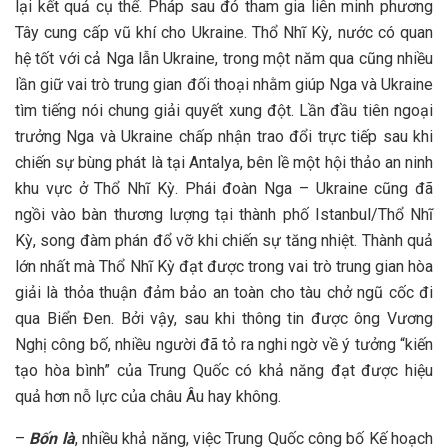
lại kết quả cụ thể. Pháp sau đó tham gia liên minh phương
Tây cung cấp vũ khí cho Ukraine. Thổ Nhĩ Kỳ, nước có quan
hệ tốt với cả Nga lẫn Ukraine, trong một năm qua cũng nhiều
lần giữ vai trò trung gian đối thoại nhằm giúp Nga và Ukraine
tìm tiếng nói chung giải quyết xung đột. Lần đầu tiên ngoại
trưởng Nga và Ukraine chấp nhận trao đổi trực tiếp sau khi
chiến sự bùng phát là tại Antalya, bên lề một hội thảo an ninh
khu vực ở Thổ Nhĩ Kỳ. Phái đoàn Nga – Ukraine cũng đã
ngồi vào bàn thương lượng tại thành phố Istanbul/Thổ Nhĩ
Kỳ, song đàm phán đổ vỡ khi chiến sự tăng nhiệt. Thành quả
lớn nhất mà Thổ Nhĩ Kỳ đạt được trong vai trò trung gian hòa
giải là thỏa thuận đảm bảo an toàn cho tàu chở ngũ cốc đi
qua Biển Đen. Bởi vậy, sau khi thông tin được ông Vương
Nghị công bố, nhiều người đã tỏ ra nghi ngờ về ý tưởng “kiến
tạo hòa bình” của Trung Quốc có khả năng đạt được hiệu
quả hơn nỗ lực của châu Âu hay không.
–
Bốn là
, nhiều khả năng, việc Trung Quốc công bố Kế hoạch