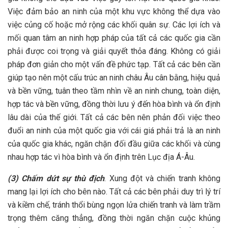
Việc đảm bảo an ninh của một khu vực không thể dựa vào
việc củng cố hoặc mở rộng các khối quân sự. Các lợi ích và
mối quan tâm an ninh hợp pháp của tất cả các quốc gia cần
phải được coi trọng và giải quyết thỏa đáng. Không có giải
pháp đơn giản cho một vấn đề phức tạp. Tất cả các bên cần
giúp tạo nên một cấu trúc an ninh châu Âu cân bằng, hiệu quả
và bền vững, tuân theo tầm nhìn về an ninh chung, toàn diện,
hợp tác và bền vững, đồng thời lưu ý đến hòa bình và ổn định
lâu dài của thế giới. Tất cả các bên nên phản đối việc theo
đuổi an ninh của một quốc gia với cái giá phải trả là an ninh
của quốc gia khác, ngăn chặn đối đầu giữa các khối và cùng
nhau hợp tác vì hòa bình và ổn định trên Lục địa Á-Âu.
(3) Chấm dứt sự thù địch
. Xung đột và chiến tranh không
mang lại lợi ích cho bên nào. Tất cả các bên phải duy trì lý trí
và kiềm chế, tránh thổi bùng ngọn lửa chiến tranh và làm trầm
trọng thêm căng thẳng, đồng thời ngăn chặn cuộc khủng