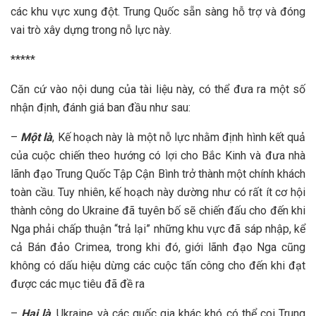
các khu vực xung đột. Trung Quốc sẵn sàng hỗ trợ và đóng
vai trò xây dựng trong nỗ lực này.
*****
Căn cứ vào nội dung của tài liệu này, có thể đưa ra một số
nhận định, đánh giá ban đầu như sau:
–
Một là
, Kế hoạch này là một nỗ lực nhằm định hình kết quả
của cuộc chiến theo hướng có lợi cho Bắc Kinh và đưa nhà
lãnh đạo Trung Quốc Tập Cận Bình trở thành một chính khách
toàn cầu. Tuy nhiên, kế hoạch này dường như có rất ít cơ hội
thành công do Ukraine đã tuyên bố sẽ chiến đấu cho đến khi
Nga phải chấp thuận “trả lại” những khu vực đã sáp nhập, kể
cả Bán đảo Crimea, trong khi đó, giới lãnh đạo Nga cũng
không có dấu hiệu dừng các cuộc tấn công cho đến khi đạt
được các mục tiêu đã đề ra
–
Hai là
, Ukraine và các quốc gia khác khó có thể coi Trung