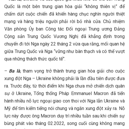
Quốc là một bên trung gian hòa giải “không thiên vị” để
chấm dứt cuộc chiến đã khiến hàng chục nghìn người thiệt
mạng và hàng triệu người phải rời bỏ nhà cửa. Chủ nhiệm
Văn phòng Ủy ban Công tác Đối ngoại Trung ương Đảng
Cộng sản Trung Quốc Vương Nghị đã khẳng định trong
chuyến đi tới Nga ngày 22 tháng 2 vừa qua rằng, mối quan hệ
giữa Trung Quốc và Nga “vững như bàn thạch và có thể vượt
qua những thách thức quốc tế”.
–
Ba là
, tham vọng trở thành trung gian hòa giải cho cuộc
xung đột Nga – Ukraine không phải là lần đầu tiên được đưa
ra. Trước đây, từ thời điểm khi Nga chưa mở chiến dịch quân
sự ở Ukraine, Tổng thống Pháp Emmanuel Macron đã tiến
hành nhiều nỗ lực ngoại giao con thoi với Nga lẫn Ukraine và
Mỹ để tìm kiếm tiếng nói chung và ngăn xung đột xảy ra. Nỗ
lực này được ông Macron duy trì nhiều tuần sau khi chiến sự
bùng phát vào tháng 02.2022, song cuối cùng không mang