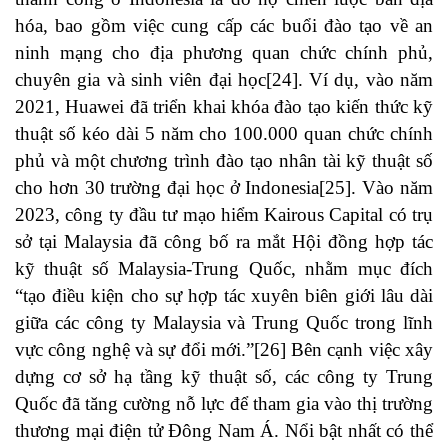
hóa, bao gồm việc cung cấp các buổi đào tạo về an
ninh mạng cho địa phương quan chức chính phủ,
chuyên gia và sinh viên đại học
[24]
. Ví dụ, vào năm
2021, Huawei đã triển khai khóa đào tạo kiến ​​thức kỹ
thuật số kéo dài 5 năm cho 100.000 quan chức chính
phủ và một chương trình đào tạo nhân tài kỹ thuật số
cho hơn 30 trường đại học ở Indonesia
[25]
. Vào năm
2023, công ty đầu tư mạo hiểm Kairous Capital có trụ
sở tại Malaysia đã công bố ra mắt Hội đồng hợp tác
kỹ thuật số Malaysia-Trung Quốc, nhằm mục đích
“tạo điều kiện cho sự hợp tác xuyên biên giới lâu dài
giữa các công ty Malaysia và Trung Quốc trong lĩnh
vực công nghệ và sự đổi mới.”
[26]
Bên cạnh việc xây
dựng cơ sở hạ tầng kỹ thuật số, các công ty Trung
Quốc đã tăng cường nỗ lực để tham gia vào thị trường
thương mại điện tử Đông Nam Á. Nổi bật nhất có thể