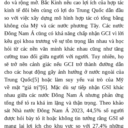
do và rộng mở. Bắc Kinh nêu cao lợi ích của hợp tác
kinh tế đôi bên cùng có lợi do Trung Quốc dẫn đầu
so với việc xây dựng mô hình hợp tác có tổng bằng
không của Mỹ và các nước phương Tây. Các nước
Đông Nam Á cũng có khả năng chấp nhận GCI vì lời
kêu gọi khoa trương về sự tôn trọng lẫn nhau và học
hỏi từ các nền văn minh khác nhau cũng như tăng
cường trao đổi giữa người với người. Tuy nhiên, họ
sẽ trở nên cảnh giác nếu GCI trở thành đường dẫn
cho các hoạt động gây ảnh hưởng ở nước ngoài của
Trung Quốc
[5]
hoặc làm suy yếu vai trò của Mỹ
về mặt “giá trị”
[6]
. Mặc dù sự tiếp nhận GSI khác
nhau giữa các nước Đông Nam Á nhưng phản ứng
tổng thể tỏ ra khá im lặng và thận trọng. Theo khảo
sát Nhà nước Đông Nam Á 2023, 44,5% số người
được hỏi bày tỏ ít hoặc không tin tưởng rằng GSI sẽ
mang lại lợi ích cho khu vực so với 27,4% những