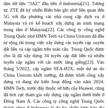
tâm dữ liệu “3AZ” đầu tiên ở Indonesia
[21]
. Tương
tự, ZTE đã ký nhiều Biên bản ghi nhớ liên quan đến
5G với địa phương các nhà cung cấp dịch vụ ở
Malaysia và có kế hoạch xây dựng an ninh mạng
trung tâm ở Malaysia
[22]
. Các công ty công nghệ
Trung Quốc như HMN Tech và China Unicom đã đầu
tư rộng rãi trong việc xây dựng các tuyến cáp xuyên
đất liền và cáp ngầm trên toàn cầu. Trung Quốc được
cho là đã xây dựng 34 tuyến cáp đất liền và nhiều
tuyến cáp ngầm với các nước láng giềng
[23]
. Vào
tháng 5/2022, cáp ngầm SEA-H2X, một dự án do
China Unicom khởi xướng, đã được khởi công xây
dựng và đang dự kiến ​​hoạt động vào năm 2024.
HMN Tech, trước đây thuộc sở hữu của Huawei, cũng
đã tích cực tham gia xây dựng cáp ngầm dưới biển ở
Đông Nam Á. Các công ty công nghệ Trung Quốc
thành công ở Indonesia là do họ chiến lược bản địa