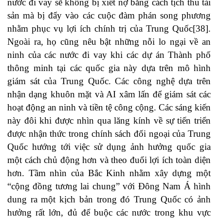
nước đi vay sẽ không bị xiết nợ bằng cách tịch thu tài
sản mà bị đẩy vào các cuộc đàm phán song phương
nhằm phục vụ lợi ích chính trị của Trung Quốc
[38]
.
Ngoài ra, họ cũng nêu bật những nỗi lo ngại về an
ninh của các nước đi vay khi các dự án Thành phố
thông minh tại các quốc gia này dựa trên mô hình
giám sát của Trung Quốc. Các công nghệ dựa trên
nhận dạng khuôn mặt và AI xâm lấn để giám sát các
hoạt động an ninh và tiền tệ công cộng. Các sáng kiến
​​này đôi khi được nhìn qua lăng kính về sự tiến triển
được nhận thức trong chính sách đối ngoại của Trung
Quốc hướng tới việc sử dụng ảnh hưởng quốc gia
một cách chủ động hơn và theo đuổi lợi ích toàn diện
hơn. Tầm nhìn của Bắc Kinh nhằm xây dựng một
“cộng đồng tương lai chung” với Đông Nam Á hình
dung ra một kịch bản trong đó Trung Quốc có ảnh
hưởng rất lớn, đủ để buộc các nước trong khu vực