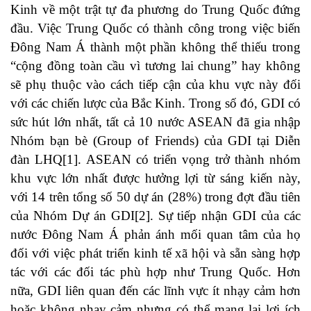
Kinh về một trật tự đa phương do Trung Quốc đứng
đầu. Việc Trung Quốc có thành công trong việc biến
Đông Nam Á thành một phần không thể thiếu trong
“cộng đồng toàn cầu vì tương lai chung” hay không
sẽ phụ thuộc vào cách tiếp cận của khu vực này đối
với các chiến lược của Bắc Kinh. Trong số đó, GDI có
sức hút lớn nhất, tất cả 10 nước ASEAN đã gia nhập
Nhóm bạn bè (Group of Friends) của GDI tại Diễn
đàn LHQ
[1]
. ASEAN có triển vọng trở thành nhóm
khu vực lớn nhất được hưởng lợi từ sáng kiến ​​này,
với 14 trên tổng số 50 dự án (28%) trong đợt đầu tiên
của Nhóm Dự án GDI
[2]
. Sự tiếp nhận GDI của các
nước Đông Nam Á phản ánh mối quan tâm của họ
đối với việc phát triển kinh tế xã hội và sẵn sàng hợp
tác với các đối tác phù hợp như Trung Quốc. Hơn
nữa, GDI liên quan đến các lĩnh vực ít nhạy cảm hơn
hoặc không nhạy cảm nhưng có thể mang lại lợi ích