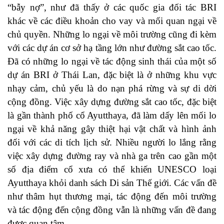
“bẫy nợ”, như đã thấy ở các quốc gia đối tác BRI
khác về các điều khoản cho vay và mối quan ngại về
chủ quyền. Những lo ngại về môi trường cũng đi kèm
với các dự án cơ sở hạ tầng lớn như đường sắt cao tốc.
Đã có những lo ngại về tác động sinh thái của một số
dự án BRI ở Thái Lan, đặc biệt là ở những khu vực
nhạy cảm, chủ yếu là do nạn phá rừng và sự di dời
cộng đồng. Việc xây dựng đường sắt cao tốc, đặc biệt
là gần thành phố cổ Ayutthaya, đã làm dấy lên mối lo
ngại về khả năng gây thiệt hại vật chất và hình ảnh
đối với các di tích lịch sử. Nhiều người lo lắng rằng
việc xây dựng đường ray và nhà ga trên cao gần một
số địa điểm cổ xưa có thể khiến UNESCO loại
Ayutthaya khỏi danh sách Di sản Thế giới. Các vấn đề
như thâm hụt thương mại, tác động đến môi trường
và tác động đến cộng đồng vẫn là những vấn đề đang
được quan tâm.