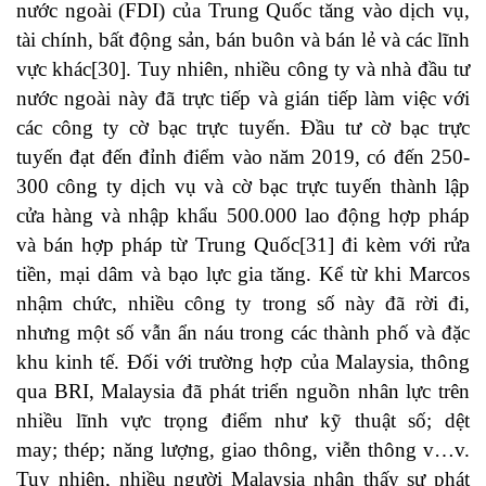
nước ngoài (FDI) của Trung Quốc tăng vào dịch vụ,
tài chính, bất động sản, bán buôn và bán lẻ và các lĩnh
vực khác
[30]
. Tuy nhiên, nhiều công ty và nhà đầu tư
nước ngoài này đã trực tiếp và gián tiếp làm việc với
các công ty cờ bạc trực tuyến. Đầu tư cờ bạc trực
tuyến đạt đến đỉnh điểm vào năm 2019, có đến 250-
300 công ty dịch vụ và cờ bạc trực tuyến thành lập
cửa hàng và nhập khẩu 500.000 lao động hợp pháp
và bán hợp pháp từ Trung Quốc
[31]
đi kèm với rửa
tiền, mại dâm và bạo lực gia tăng. Kể từ khi Marcos
nhậm chức, nhiều công ty trong số này đã rời đi,
nhưng một số vẫn ẩn náu trong các thành phố và đặc
khu kinh tế. Đối với trường hợp của Malaysia, thông
qua BRI, Malaysia đã phát triển nguồn nhân lực trên
nhiều lĩnh vực trọng điểm như kỹ thuật số; dệt
may; thép; năng lượng, giao thông, viễn thông v…v.
Tuy nhiên, nhiều người Malaysia nhận thấy sự phát