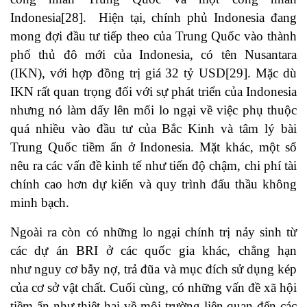
Indonesia
[28]
. Hiện tại, chính phủ Indonesia đang
mong đợi đầu tư tiếp theo của Trung Quốc vào thành
phố thủ đô mới của Indonesia, có tên Nusantara
(IKN), với hợp đồng trị giá 32 tỷ USD
[29]
. Mặc dù
IKN rất quan trọng đối với sự phát triển của Indonesia
nhưng nó làm dấy lên mối lo ngại về việc phụ thuộc
quá nhiều vào đầu tư của Bắc Kinh và tâm lý bài
Trung Quốc tiềm ẩn ở Indonesia. Mặt khác, một số
nêu ra các vấn đề kinh tế như tiến độ chậm, chi phí tài
chính cao hơn dự kiến ​​và quy trình đấu thầu không
minh bạch.
Ngoài ra còn có những lo ngại chính trị nảy sinh từ
các dự án BRI ở các quốc gia khác, chẳng hạn
như nguy cơ bẫy nợ, trả đũa và mục đích sử dụng kép
của cơ sở vật chất. Cuối cùng, có những vấn đề xã hội
tiềm ẩn như thiệt hại về môi trường liên quan đến các