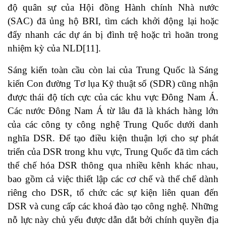
độ quân sự của Hội đồng Hành chính Nhà nước
(SAC) đã ủng hộ BRI, tìm cách khởi động lại hoặc
đẩy nhanh các dự án bị đình trệ hoặc trì hoãn trong
nhiệm kỳ của NLD
[11]
.
Sáng kiến toàn cầu còn lai của Trung Quốc là Sáng
kiến Con đường Tơ lụa Kỹ thuật số (SDR) cũng nhận
được thái độ tích cực của các khu vực Đông Nam Á.
Các nước Đông Nam Á từ lâu đã là khách hàng lớn
của các công ty công nghệ Trung Quốc dưới danh
nghĩa DSR. Để tạo điều kiện thuận lợi cho sự phát
triển của DSR trong khu vực, Trung Quốc đã tìm cách
thể chế hóa DSR thông qua nhiều kênh khác nhau,
bao gồm cả việc thiết lập các cơ chế và thể chế dành
riêng cho DSR, tổ chức các sự kiện liên quan đến
DSR và cung cấp các khoá đào tạo công nghệ. Những
nỗ lực này chủ yếu được dẫn dắt bởi chính quyền địa