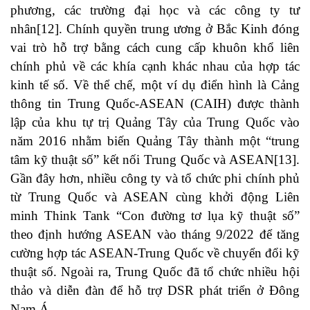
phương, các trường đại học và các công ty tư
nhân
[12]
. Chính quyền trung ương ở Bắc Kinh đóng
vai trò hỗ trợ bằng cách cung cấp khuôn khổ liên
chính phủ về các khía cạnh khác nhau của hợp tác
kinh tế số. Về thể chế, một ví dụ điển hình là Cảng
thông tin Trung Quốc-ASEAN (CAIH) được thành
lập của khu tự trị Quảng Tây của Trung Quốc vào
năm 2016 nhằm biến Quảng Tây thành một “trung
tâm kỹ thuật số” kết nối Trung Quốc và ASEAN
[13]
.
Gần đây hơn, nhiều công ty và tổ chức phi chính phủ
từ Trung Quốc và ASEAN cùng khởi động Liên
minh Think Tank “Con đường tơ lụa kỹ thuật số”
theo định hướng ASEAN vào tháng 9/2022 để tăng
cường hợp tác ASEAN-Trung Quốc về chuyển đổi kỹ
thuật số. Ngoài ra, Trung Quốc đã tổ chức nhiều hội
thảo và diễn đàn để hỗ trợ DSR phát triển ở Đông
Nam Á.